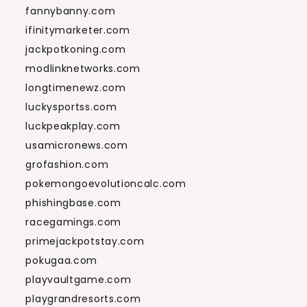
fannybanny.com
ifinitymarketer.com
jackpotkoning.com
modlinknetworks.com
longtimenewz.com
luckysportss.com
luckpeakplay.com
usamicronews.com
grofashion.com
pokemongoevolutioncalc.com
phishingbase.com
racegamings.com
primejackpotstay.com
pokugaa.com
playvaultgame.com
playgrandresorts.com