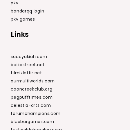
pkv
bandarqq login
pkv games
Links
saucyukiah.com
beikastreet.net
filmizlettir.net
ourmultiworlds.com
cooncreekclub.org
pegpufftimes.com
celestia-arts.com
forumchampions.com
bluebargames.com
festivaldelamalou.com