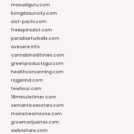
maxualguru.com
bongdasuncity.com
slot-pachi.com
freespinsslot.com
paradisefurballs.com
aveuere.info
cannabinoidtimes.com
greenproductsgui.com
healthconcerning.com
rojgarind.com
fewhour.com
18minutetimer.com
semanticseostars.com
mainstreamzone.com
growmarijuanas.com
webnshare.com