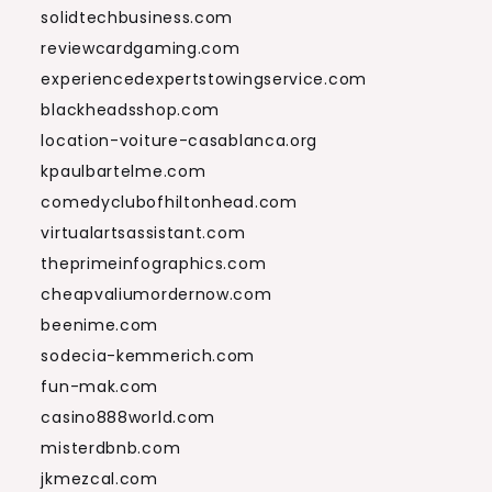
solidtechbusiness.com
reviewcardgaming.com
experiencedexpertstowingservice.com
blackheadsshop.com
location-voiture-casablanca.org
kpaulbartelme.com
comedyclubofhiltonhead.com
virtualartsassistant.com
theprimeinfographics.com
cheapvaliumordernow.com
beenime.com
sodecia-kemmerich.com
fun-mak.com
casino888world.com
misterdbnb.com
jkmezcal.com