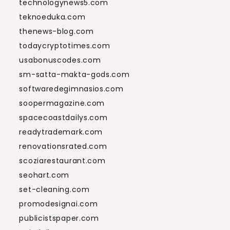
technologynews5.com
teknoeduka.com
thenews-blog.com
todaycryptotimes.com
usabonuscodes.com
sm-satta-makta-gods.com
softwaredegimnasios.com
soopermagazine.com
spacecoastdailys.com
readytrademark.com
renovationsrated.com
scoziarestaurant.com
seohart.com
set-cleaning.com
promodesignai.com
publicistspaper.com