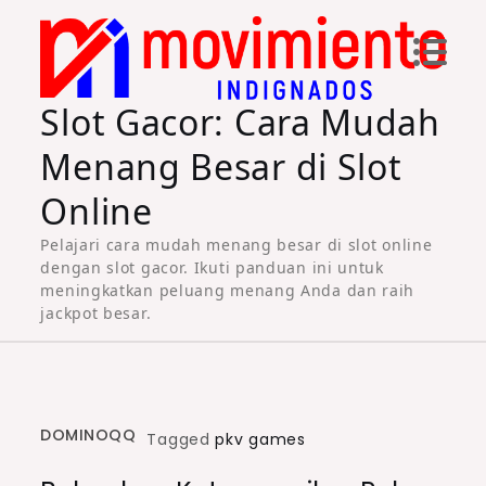
Skip
to
content
Slot Gacor: Cara Mudah
Menang Besar di Slot
Online
Pelajari cara mudah menang besar di slot online
dengan slot gacor. Ikuti panduan ini untuk
meningkatkan peluang menang Anda dan raih
jackpot besar.
DOMINOQQ
Tagged
pkv games