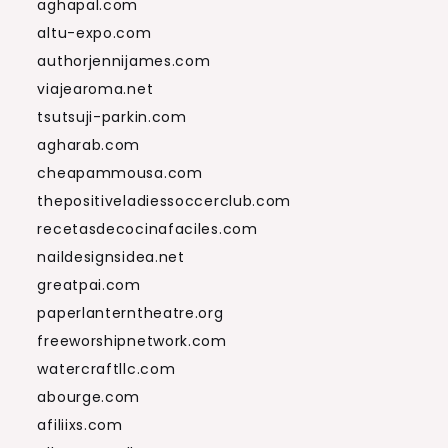
aghapal.com
altu-expo.com
authorjennijames.com
viajearoma.net
tsutsuji-parkin.com
agharab.com
cheapammousa.com
thepositiveladiessoccerclub.com
recetasdecocinafaciles.com
naildesignsidea.net
greatpai.com
paperlanterntheatre.org
freeworshipnetwork.com
watercraftllc.com
abourge.com
afiliixs.com