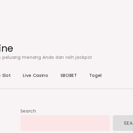
ine
an peluang menang Anda dan raih jackpot
 Slot
Live Casino
SBOBET
Togel
Search
SE