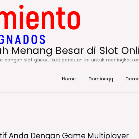
h Menang Besar di Slot Onl
ne dengan slot gacor. Ikuti panduan ini untuk meningkatk
Home
Dominoqq
Demo
if Anda Dengan Game Multiplayer