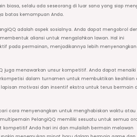
 biasa, selalu ada seseorang di luar sana yang siap meng
ga batas kemampuan Anda.
langiQQ adalah aspek sosialnya. Anda dapat mengobrol d
membentuk aliansi untuk mengalahkan lawan. Hal ini
if pada permainan, menjadikannya lebih menyenangkan
iQQ juga menawarkan unsur kompetitif. Anda dapat menaiki
erkompetisi dalam turnamen untuk membuktikan keahlian
isan motivasi dan insentif ekstra untuk terus bermain 
cari cara menyenangkan untuk menghabiskan waktu atau
multipemain PelangiQQ memiliki sesuatu untuk semua or
ompetitif Anda hari ini dan mulailah bermain melawan
a mungkin menemukan minat baru dalam bermain game dan