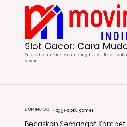
Skip
to
content
Slot Gacor: Cara Muda
Pelajari cara mudah menang besar di slot onli
besar.
DOMINOQQ
Tagged
pkv games
Bebaskan Semangat Kompetit