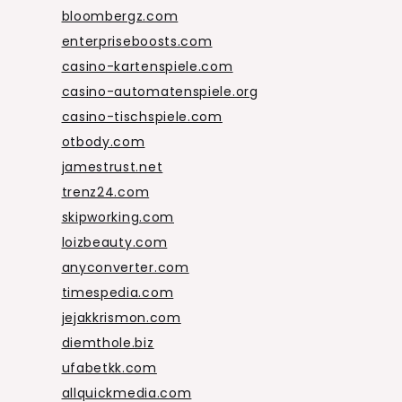
bloombergz.com
enterpriseboosts.com
casino-kartenspiele.com
casino-automatenspiele.org
casino-tischspiele.com
otbody.com
jamestrust.net
trenz24.com
skipworking.com
loizbeauty.com
anyconverter.com
timespedia.com
jejakkrismon.com
diemthole.biz
ufabetkk.com
allquickmedia.com