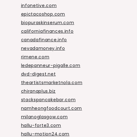
infonetive.com
epictacoshop.com
biopuraskinserum.com
californiafinances.info
canadafinance.info
nevadamoney.info
rimene.com
ledepanneur-pigalle.com
dvd-digest.net
theartistsmarketnola.com
chiranaplus.biz
stackspancakebar.com
namheongfoodcourt.com
milanoglasgow.com
hallu-forte3.com
hallu-motion24.com