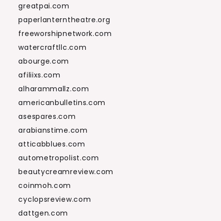
greatpai.com
paperlanterntheatre.org
freeworshipnetwork.com
watercraftllc.com
abourge.com
afiliixs.com
alharammallz.com
americanbulletins.com
asespares.com
arabianstime.com
atticabblues.com
autometropolist.com
beautycreamreview.com
coinmoh.com
cyclopsreview.com
dattgen.com