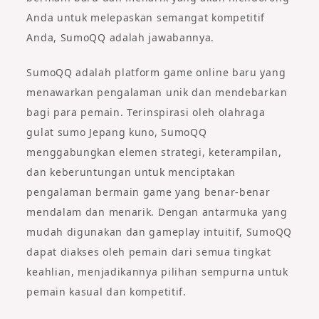
Anda untuk melepaskan semangat kompetitif
Anda, SumoQQ adalah jawabannya.
SumoQQ adalah platform game online baru yang
menawarkan pengalaman unik dan mendebarkan
bagi para pemain. Terinspirasi oleh olahraga
gulat sumo Jepang kuno, SumoQQ
menggabungkan elemen strategi, keterampilan,
dan keberuntungan untuk menciptakan
pengalaman bermain game yang benar-benar
mendalam dan menarik. Dengan antarmuka yang
mudah digunakan dan gameplay intuitif, SumoQQ
dapat diakses oleh pemain dari semua tingkat
keahlian, menjadikannya pilihan sempurna untuk
pemain kasual dan kompetitif.