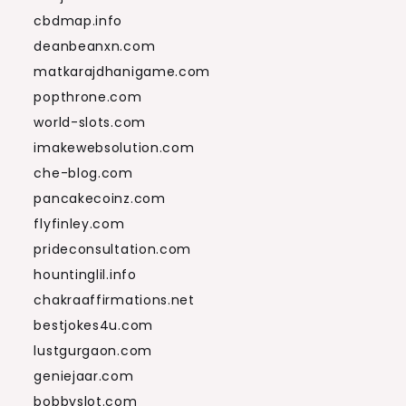
cbdmap.info
deanbeanxn.com
matkarajdhanigame.com
popthrone.com
world-slots.com
imakewebsolution.com
che-blog.com
pancakecoinz.com
flyfinley.com
prideconsultation.com
hountinglil.info
chakraaffirmations.net
bestjokes4u.com
lustgurgaon.com
geniejaar.com
bobbyslot.com