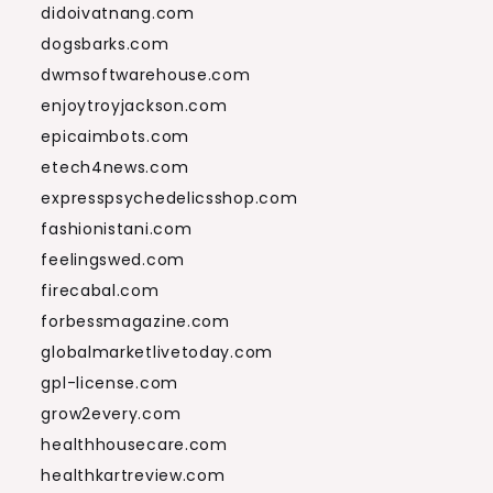
didoivatnang.com
dogsbarks.com
dwmsoftwarehouse.com
enjoytroyjackson.com
epicaimbots.com
etech4news.com
expresspsychedelicsshop.com
fashionistani.com
feelingswed.com
firecabal.com
forbessmagazine.com
globalmarketlivetoday.com
gpl-license.com
grow2every.com
healthhousecare.com
healthkartreview.com