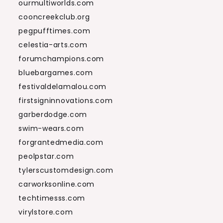
ourmultiworlds.com
cooncreekclub.org
pegpufftimes.com
celestia-arts.com
forumchampions.com
bluebargames.com
festivaldelamalou.com
firstsigninnovations.com
garberdodge.com
swim-wears.com
forgrantedmedia.com
peolpstar.com
tylerscustomdesign.com
carworksonline.com
techtimesss.com
virylstore.com