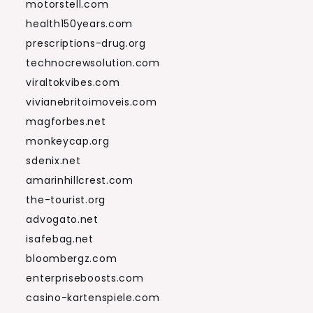
motorstell.com
health150years.com
prescriptions-drug.org
technocrewsolution.com
viraltokvibes.com
vivianebritoimoveis.com
magforbes.net
monkeycap.org
sdenix.net
amarinhillcrest.com
the-tourist.org
advogato.net
isafebag.net
bloombergz.com
enterpriseboosts.com
casino-kartenspiele.com