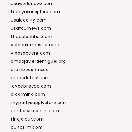
usaworldnewz.com
todayusaexplore.com
usalocality.com
usafournewz.com
thebalochhal.com
vehicularmaster.com
vibesaccent.com
ampajavierdemiguel.org
brainboosters.co
amberlately.com
joycebriscoe.com
aicarmina.com
mypartysupplystore.com
annforwisconsin.com
findjaipur.com
cultofjim.com