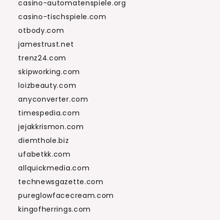
casino-automatenspiele.org
casino-tischspiele.com
otbody.com
jamestrust.net
trenz24.com
skipworking.com
loizbeauty.com
anyconverter.com
timespedia.com
jejakkrismon.com
diemthole.biz
ufabetkk.com
allquickmedia.com
technewsgazette.com
pureglowfacecream.com
kingofherrings.com