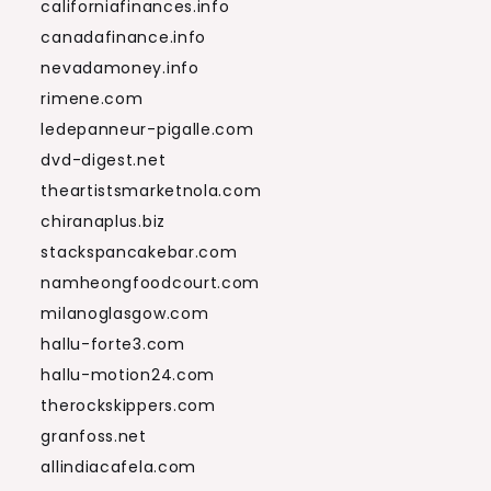
californiafinances.info
canadafinance.info
nevadamoney.info
rimene.com
ledepanneur-pigalle.com
dvd-digest.net
theartistsmarketnola.com
chiranaplus.biz
stackspancakebar.com
namheongfoodcourt.com
milanoglasgow.com
hallu-forte3.com
hallu-motion24.com
therockskippers.com
granfoss.net
allindiacafela.com