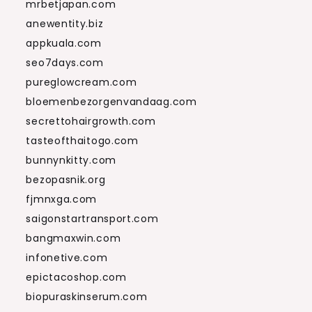
mrbetjapan.com
anewentity.biz
appkuala.com
seo7days.com
pureglowcream.com
bloemenbezorgenvandaag.com
secrettohairgrowth.com
tasteofthaitogo.com
bunnynkitty.com
bezopasnik.org
fjmnxga.com
saigonstartransport.com
bangmaxwin.com
infonetive.com
epictacoshop.com
biopuraskinserum.com