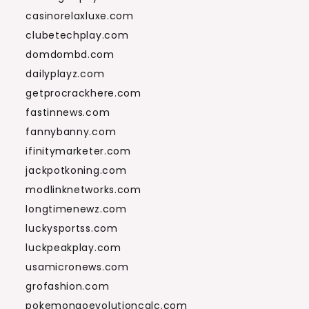
casinorelaxluxe.com
clubetechplay.com
domdombd.com
dailyplayz.com
getprocrackhere.com
fastinnews.com
fannybanny.com
ifinitymarketer.com
jackpotkoning.com
modlinknetworks.com
longtimenewz.com
luckysportss.com
luckpeakplay.com
usamicronews.com
grofashion.com
pokemongoevolutioncalc.com