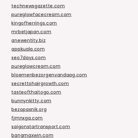
technewsgazette.com
pureglowfacecream.com
kingofherrings.com
mrbetjapan.com
anewentity.biz
appkuala.com
seo7days.com
pureglowcream.com
bloemenbezorgenvandaag.com
secrettohairgrowth.com
tasteofthaitogo.com
bunnynkitty.com
bezopasnik.org
fjmnxga.com
saigonstartransport.com
bangmaxwin.com