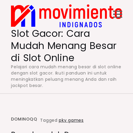
Skip
to
content
Slot Gacor: Cara
Mudah Menang Besar
di Slot Online
Pelajari cara mudah menang besar di slot online
dengan slot gacor. Ikuti panduan ini untuk
meningkatkan peluang menang Anda dan raih
jackpot besar.
DOMINOQQ
Tagged
pkv games