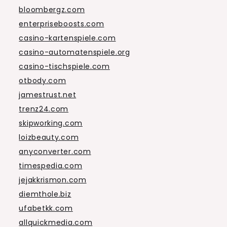
bloombergz.com
enterpriseboosts.com
casino-kartenspiele.com
casino-automatenspiele.org
casino-tischspiele.com
otbody.com
jamestrust.net
trenz24.com
skipworking.com
loizbeauty.com
anyconverter.com
timespedia.com
jejakkrismon.com
diemthole.biz
ufabetkk.com
allquickmedia.com