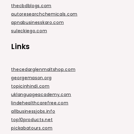
thecbdblogs.com
autoresearchchemicals.com
apnabusinesskaro.com
suleckiego.com
Links
thecedarglenmaltshop.com
georgemason.org
topicinhindi.com
uklanguageacademy.com
lindehealthcarefree.com
allbusinessjobs.info
top10products.net
pickabatours.com