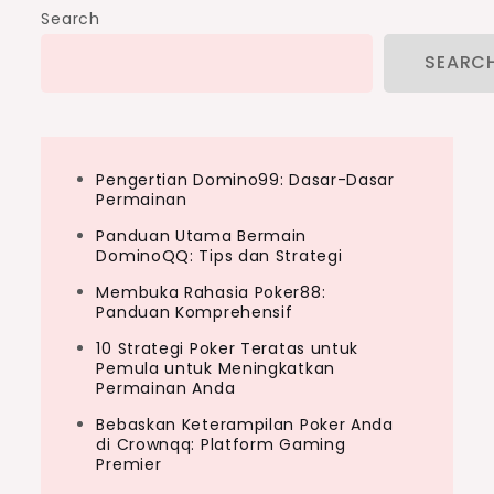
Search
SEARC
Pengertian Domino99: Dasar-Dasar
Permainan
Panduan Utama Bermain
DominoQQ: Tips dan Strategi
Membuka Rahasia Poker88:
Panduan Komprehensif
10 Strategi Poker Teratas untuk
Pemula untuk Meningkatkan
Permainan Anda
Bebaskan Keterampilan Poker Anda
di Crownqq: Platform Gaming
Premier