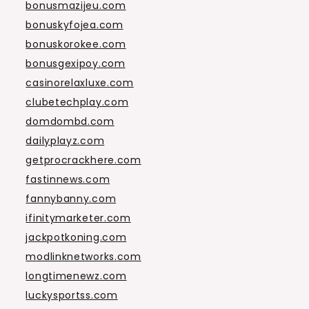
bonusmazijeu.com
bonuskyfojea.com
bonuskorokee.com
bonusgexipoy.com
casinorelaxluxe.com
clubetechplay.com
domdombd.com
dailyplayz.com
getprocrackhere.com
fastinnews.com
fannybanny.com
ifinitymarketer.com
jackpotkoning.com
modlinknetworks.com
longtimenewz.com
luckysportss.com