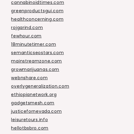
cannabinoidtimes.com
greenproductsgui.com
healthconcerning.com
rojgarind.com
fewhour.com
18minutetimer.com
semanticseostars.com
mainstreamzone.com
growmarijuanas.com
webnshare.com
overlygeneralization.com
ethiopianetwork.org
gadgetsmesh.com
justicefornevada.com
leisuretours.info
hellotbsbro.com