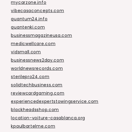
mycarzone.info
vibecasaconcepts.com
quantum24.info
quantenki.com
businessmagazineusa.com
medicwellcare.com
vidsmall.com
businessnews2day.com
worldnewsrecords.com
sterilepro24.com
solidtechbusiness.com
reviewcardgaming.com
experiencedexpertstowingservice.com
blackheadsshop.com
location-voiture-casablanca.org
kpaulbartelme.com