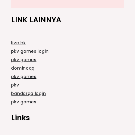
LINK LAINNYA
live hk
pkv games login
pkv games
dominoqq
pkv games
pkv
bandarqq login
pkv games
Links