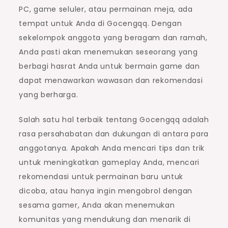
PC, game seluler, atau permainan meja, ada
tempat untuk Anda di Gocengqq. Dengan
sekelompok anggota yang beragam dan ramah,
Anda pasti akan menemukan seseorang yang
berbagi hasrat Anda untuk bermain game dan
dapat menawarkan wawasan dan rekomendasi
yang berharga.
Salah satu hal terbaik tentang Gocengqq adalah
rasa persahabatan dan dukungan di antara para
anggotanya. Apakah Anda mencari tips dan trik
untuk meningkatkan gameplay Anda, mencari
rekomendasi untuk permainan baru untuk
dicoba, atau hanya ingin mengobrol dengan
sesama gamer, Anda akan menemukan
komunitas yang mendukung dan menarik di