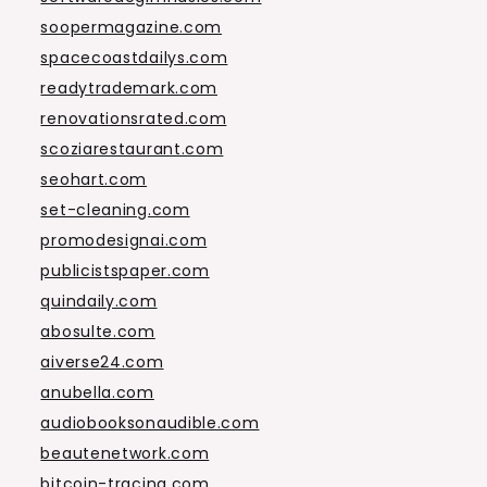
soopermagazine.com
spacecoastdailys.com
readytrademark.com
renovationsrated.com
scoziarestaurant.com
seohart.com
set-cleaning.com
promodesignai.com
publicistspaper.com
quindaily.com
abosulte.com
aiverse24.com
anubella.com
audiobooksonaudible.com
beautenetwork.com
bitcoin-tracing.com