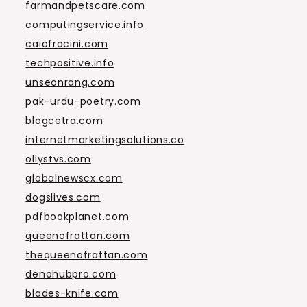
farmandpetscare.com
computingservice.info
caiofracini.com
techpositive.info
unseonrang.com
pak-urdu-poetry.com
blogcetra.com
internetmarketingsolutions.co
ollystvs.com
globalnewscx.com
dogslives.com
pdfbookplanet.com
queenofrattan.com
thequeenofrattan.com
denohubpro.com
blades-knife.com