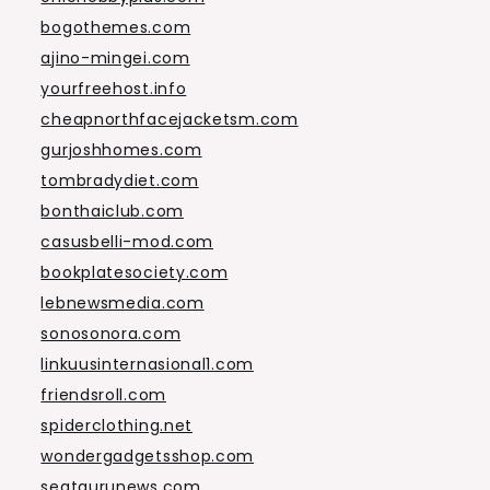
bogothemes.com
ajino-mingei.com
yourfreehost.info
cheapnorthfacejacketsm.com
gurjoshhomes.com
tombradydiet.com
bonthaiclub.com
casusbelli-mod.com
bookplatesociety.com
lebnewsmedia.com
sonosonora.com
linkuusinternasional1.com
friendsroll.com
spiderclothing.net
wondergadgetsshop.com
seatgurunews.com