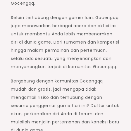
Gocengqq.
Selain terhubung dengan gamer lain, Gocengqq
juga menawarkan berbagai acara dan aktivitas
untuk membantu Anda lebih membenamkan
diri di dunia game. Dari turnamen dan kompetisi
hingga malam permainan dan pertemuan,
selalu ada sesuatu yang menyenangkan dan
menyenangkan terjadi di komunitas Gocengqq.
Bergabung dengan komunitas Gocengqq
mudah dan gratis, jadi mengapa tidak
mengambil risiko dan terhubung dengan
sesama penggemar game hari ini? Daftar untuk
akun, perkenalkan diri Anda di forum, dan
mulailah menjalin pertemanan dan koneksi baru
di dunia game.