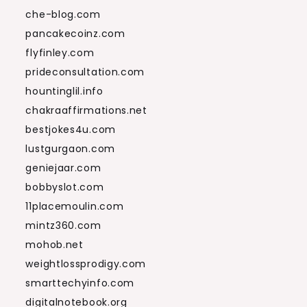
che-blog.com
pancakecoinz.com
flyfinley.com
prideconsultation.com
hountinglil.info
chakraaffirmations.net
bestjokes4u.com
lustgurgaon.com
geniejaar.com
bobbyslot.com
11placemoulin.com
mintz360.com
mohob.net
weightlossprodigy.com
smarttechyinfo.com
digitalnotebook.org