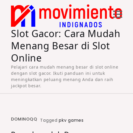
Skip
to
content
Slot Gacor: Cara Mudah
Menang Besar di Slot
Online
Pelajari cara mudah menang besar di slot online
dengan slot gacor. Ikuti panduan ini untuk
meningkatkan peluang menang Anda dan raih
jackpot besar.
DOMINOQQ
Tagged
pkv games