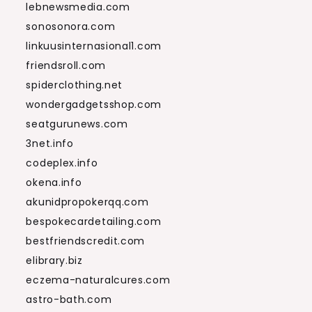
lebnewsmedia.com
sonosonora.com
linkuusinternasional1.com
friendsroll.com
spiderclothing.net
wondergadgetsshop.com
seatgurunews.com
3net.info
codeplex.info
okena.info
akunidpropokerqq.com
bespokecardetailing.com
bestfriendscredit.com
elibrary.biz
eczema-naturalcures.com
astro-bath.com