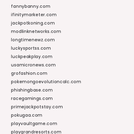
fannybanny.com
ifinitymarketer.com
jackpotkoning.com
modlinknetworks.com
longtimenewz.com
luckysportss.com
luckpeakplay.com
usamicronews.com
grofashion.com
pokemongoevolutioncalc.com
phishingbase.com
racegamings.com
primejackpotstay.com
pokugaa.com
playvaultgame.com
playgrandresorts.com