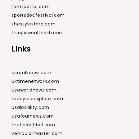
romsportal.com
sportsdocfestival.com
shestylestore.com
thingsiwontfinish.com
Links
usafullnewz.com
uktimenetwork.com
usaworldnewz.com
todayusaexplore.com
usalocality.com
usafournewz.com
thebalochhal.com
vehicularmaster.com