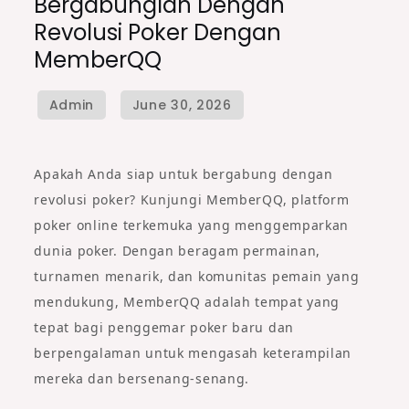
Bergabunglah Dengan
Revolusi Poker Dengan
MemberQQ
Apakah Anda siap untuk bergabung dengan
revolusi poker? Kunjungi MemberQQ, platform
poker online terkemuka yang menggemparkan
dunia poker. Dengan beragam permainan,
turnamen menarik, dan komunitas pemain yang
mendukung, MemberQQ adalah tempat yang
tepat bagi penggemar poker baru dan
berpengalaman untuk mengasah keterampilan
mereka dan bersenang-senang.