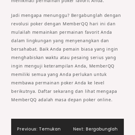
menikmati permainan poker favorit Anda.
Jadi mengapa menunggu? Bergabunglah dengan
revolusi poker dengan MemberQQ hari ini dan
mulailah memainkan permainan favorit Anda
dalam lingkungan yang menyenangkan dan
bersahabat. Baik Anda pemain biasa yang ingin
menghabiskan waktu atau pesaing serius yang
ingin menguji keterampilan Anda, MemberQQ
memiliki semua yang Anda perlukan untuk
membawa permainan poker Anda ke level
berikutnya. Daftar sekarang dan lihat mengapa
MemberQQ adalah masa depan poker online.
Post
Previous:
Temukan
Next:
Bergabunglah