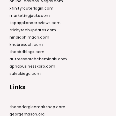
online-casinos-vegas.com
xfinityrouterlogin.com
marketingjacks.com
topappliancereviews.com
trickytechupdates.com
hindiabhimaan.com
khabresach.com
thecbdblogs.com
autoresearchchemicals.com
apnabusinesskaro.com
suleckiego.com
Links
thecedarglenmaltshop.com
georgemason.org