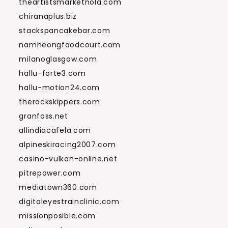
theartistsmarketnola.com
chiranaplus.biz
stackspancakebar.com
namheongfoodcourt.com
milanoglasgow.com
hallu-forte3.com
hallu-motion24.com
therockskippers.com
granfoss.net
allindiacafela.com
alpineskiracing2007.com
casino-vulkan-online.net
pitrepower.com
mediatown360.com
digitaleyestrainclinic.com
missionposible.com