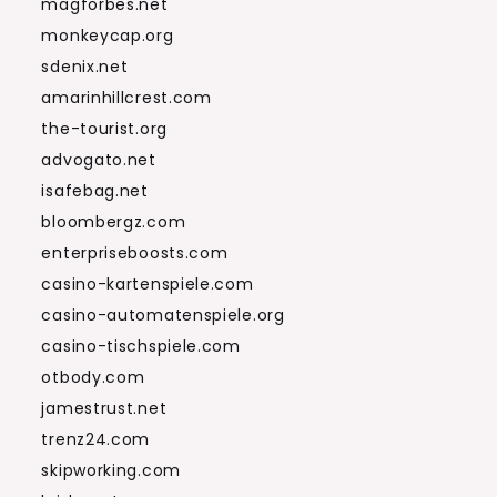
magforbes.net
monkeycap.org
sdenix.net
amarinhillcrest.com
the-tourist.org
advogato.net
isafebag.net
bloombergz.com
enterpriseboosts.com
casino-kartenspiele.com
casino-automatenspiele.org
casino-tischspiele.com
otbody.com
jamestrust.net
trenz24.com
skipworking.com