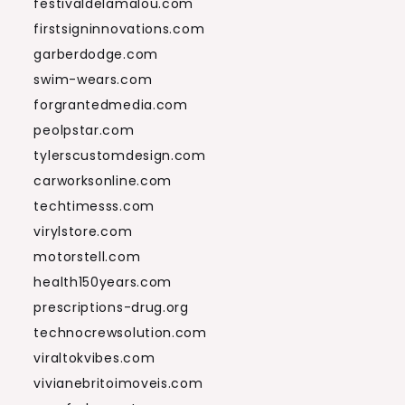
festivaldelamalou.com
firstsigninnovations.com
garberdodge.com
swim-wears.com
forgrantedmedia.com
peolpstar.com
tylerscustomdesign.com
carworksonline.com
techtimesss.com
virylstore.com
motorstell.com
health150years.com
prescriptions-drug.org
technocrewsolution.com
viraltokvibes.com
vivianebritoimoveis.com