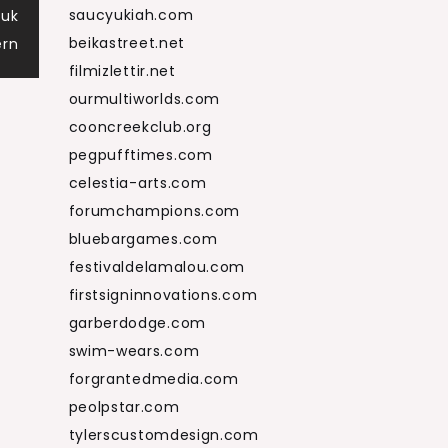
saucyukiah.com
tuk
beikastreet.net
ern
filmizlettir.net
ourmultiworlds.com
cooncreekclub.org
pegpufftimes.com
celestia-arts.com
forumchampions.com
bluebargames.com
festivaldelamalou.com
firstsigninnovations.com
garberdodge.com
swim-wears.com
forgrantedmedia.com
peolpstar.com
tylerscustomdesign.com