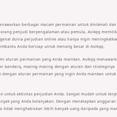
 menawarkan berbagai macam permainan untuk dinikmati dan
orang penjudi berpengalaman atau pemula, Asikqq memilik
genal dunia perjudian online atau hanya ingin meningkatka
embantu Anda bersiap untuk menang besar di Asikqq.
ami aturan permainan yang Anda mainkan. Asikqq menawark
an bandarq, masing-masing dengan aturan dan strateginya
ri dengan aturan permainan yang ingin Anda mainkan untuk
n untuk aktivitas perjudian Anda. Sangat mudah untuk terj
anyak yang Anda belanjakan. Dengan menetapkan anggaran
a tidak menghabiskan lebih banyak uang daripada yang m