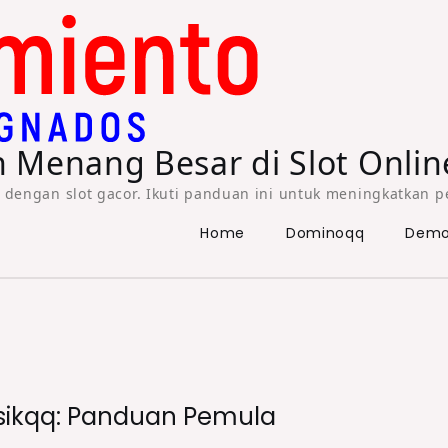
h Menang Besar di Slot Onlin
e dengan slot gacor. Ikuti panduan ini untuk meningkatkan 
Home
Dominoqq
Demo
Asikqq: Panduan Pemula