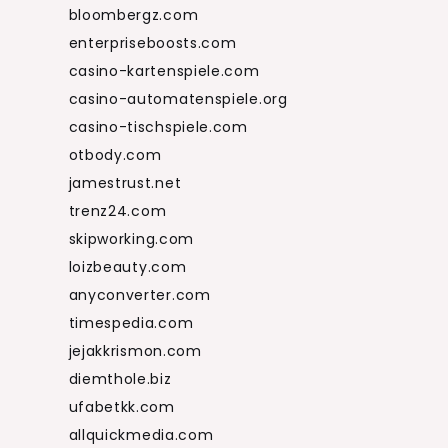
bloombergz.com
enterpriseboosts.com
casino-kartenspiele.com
casino-automatenspiele.org
casino-tischspiele.com
otbody.com
jamestrust.net
trenz24.com
skipworking.com
loizbeauty.com
anyconverter.com
timespedia.com
jejakkrismon.com
diemthole.biz
ufabetkk.com
allquickmedia.com