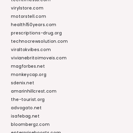
virylstore.com
motorstell.com
health150years.com
prescriptions-drug.org
technocrewsolution.com
viraltokvibes.com
vivianebritoimoveis.com
magforbes.net
monkeycap.org
sdenix.net
amarinhillcrest.com
the-tourist.org
advogato.net
isafebag.net
bloombergz.com
enterpriseboosts.com