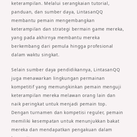
keterampilan. Melalui serangkaian tutorial,
panduan, dan sumber daya, LintasanQQ
membantu pemain mengembangkan
keterampilan dan strategi bermain game mereka,
yang pada akhirnya membantu mereka
berkembang dari pemula hingga profesional
dalam waktu singkat.
Selain sumber daya pendidikannya, LintasanQQ
juga menawarkan lingkungan permainan
kompetitif yang memungkinkan pemain menguji
keterampilan mereka melawan orang lain dan
naik peringkat untuk menjadi pemain top.
Dengan turnamen dan kompetisi reguler, pemain
memiliki kesempatan untuk menunjukkan bakat
mereka dan mendapatkan pengakuan dalam