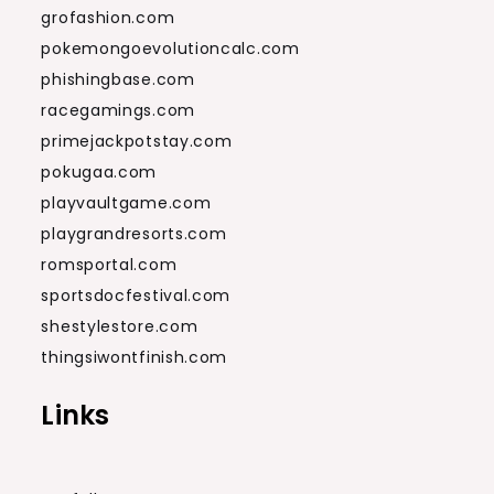
grofashion.com
pokemongoevolutioncalc.com
phishingbase.com
racegamings.com
primejackpotstay.com
pokugaa.com
playvaultgame.com
playgrandresorts.com
romsportal.com
sportsdocfestival.com
shestylestore.com
thingsiwontfinish.com
Links