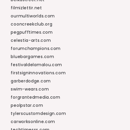
filmizlettir.net
ourmultiworlds.com
cooncreekclub.org
pegpufftimes.com
celestia-arts.com
forumchampions.com
bluebargames.com
festivaldelamalou.com
firstsigninnovations.com
garberdodge.com
swim-wears.com
forgrantedmedia.com
peolpstar.com
tylerscustomdesign.com
carworksonline.com
techtimesss.com