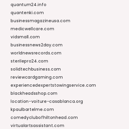
quantum24.info
quantenki.com
businessmagazineusa.com
medicwellcare.com
vidsmall.com
businessnews2day.com
worldnewsrecords.com
sterilepro24.com
solidtechbusiness.com
reviewcardgaming.com
experiencedexpertstowingservice.com
blackheadsshop.com
location-voiture-casablanca.org
kpaulbartelme.com
comedyclubofhiltonhead.com
virtualartsassistant.com