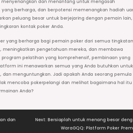
yang menyenangkan dan menantang untuk mengasah
 yang berharga, dan berpotensi memenangkan hadiah ua
rkan peluang besar untuk berjejaring dengan pemain lain,
lingkaran kontak poker Anda.
er yang berharga bagi pemain poker dari semua tingkata
ka, meningkatkan pengetahuan mereka, dan membawa
n program pelatihan yang komprehensif, pembinaan yang
 platform ini menawarkan semua yang Anda butuhkan untu
ses, dan menguntungkan. Jadi apakah Anda seorang pemula
ak mencoba pokerpelangi dan melihat bagaimana hal itu
rmainan Anda?
ran dan
Next:
Bersiaplah untuk menang besar den
WaraGQQ: Platform Poker Prem