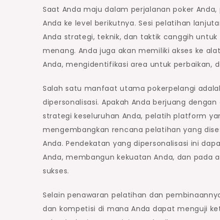
Saat Anda maju dalam perjalanan poker And
Anda ke level berikutnya. Sesi pelatihan lanj
Anda strategi, teknik, dan taktik canggih un
menang. Anda juga akan memiliki akses ke ala
Anda, mengidentifikasi area untuk perbaikan,
Salah satu manfaat utama pokerpelangi adal
dipersonalisasi. Apakah Anda berjuang dengan
strategi keseluruhan Anda, pelatih platform 
mengembangkan rencana pelatihan yang dises
Anda. Pendekatan yang dipersonalisasi ini d
Anda, membangun kekuatan Anda, dan pada ak
sukses.
Selain penawaran pelatihan dan pembinaannya
dan kompetisi di mana Anda dapat menguji ke