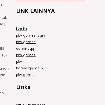
an
LINK LAINNYA
n
ntuk
lay
live hk
pkv games login
pkv games
dominoqq
iki
pkv games
ntuk
pkv
bandarqq login
mahan
pkv games
dan
Links
en