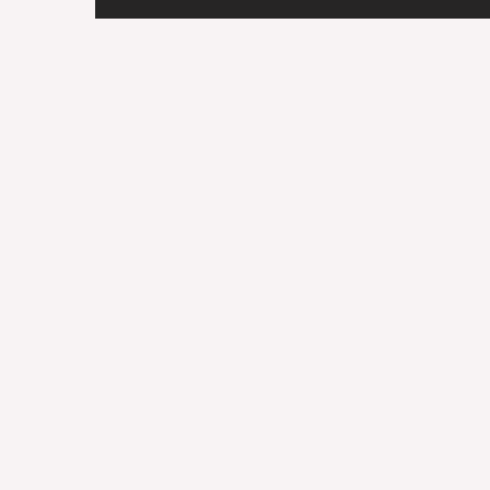
navigation