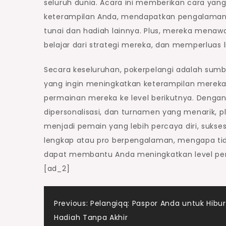
seluruh dunia. Acara ini memberikan cara 
keterampilan Anda, mendapatkan pengalaman
tunai dan hadiah lainnya. Plus, mereka menawa
belajar dari strategi mereka, dan memperluas 
Secara keseluruhan, pokerpelangi adalah sumb
yang ingin meningkatkan keterampilan mere
permainan mereka ke level berikutnya. Denga
dipersonalisasi, dan turnamen yang menarik,
menjadi pemain yang lebih percaya diri, suk
lengkap atau pro berpengalaman, mengapa tid
dapat membantu Anda meningkatkan level pe
[ad_2]
Post
Previous:
Pelangiqq: Paspor Anda untuk Hibu
Hadiah Tanpa Akhir