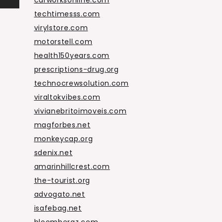
carworksonline.com
techtimesss.com
virylstore.com
motorstell.com
health150years.com
prescriptions-drug.org
technocrewsolution.com
viraltokvibes.com
vivianebritoimoveis.com
magforbes.net
monkeycap.org
sdenix.net
amarinhillcrest.com
the-tourist.org
advogato.net
isafebag.net