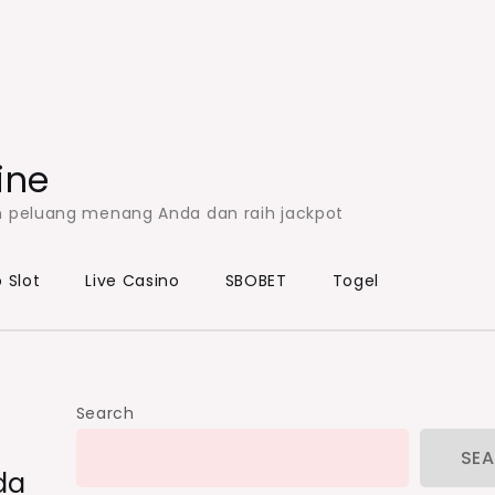
ine
an peluang menang Anda dan raih jackpot
 Slot
Live Casino
SBOBET
Togel
Search
SE
da