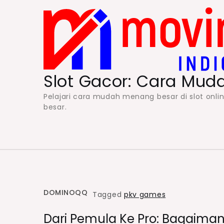
Skip
to
content
Slot Gacor: Cara Muda
Pelajari cara mudah menang besar di slot onli
besar.
DOMINOQQ
Tagged
pkv games
Dari Pemula Ke Pro: Bagaim