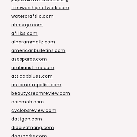
freeworshipnetwork.com
watercraftllc.com
abourge.com
afiliixs.com
alharammallz.com
americanbulletins.com
asespares.com
arabianstime.com
atticabblues.com
autometropolist.com
beautycreamreview.com
coinmoh.com
cyclopsreview.com
dattgen.com
didoivatnang.com
dogsbarks.com