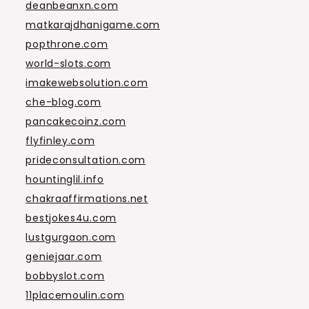
deanbeanxn.com
matkarajdhanigame.com
popthrone.com
world-slots.com
imakewebsolution.com
che-blog.com
pancakecoinz.com
flyfinley.com
prideconsultation.com
hountinglil.info
chakraaffirmations.net
bestjokes4u.com
lustgurgaon.com
geniejaar.com
bobbyslot.com
11placemoulin.com