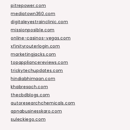
pitrepower.com
mediatown360.com
digitaleyestrainclinic.com
missionposible.com
online-casinos-vegas.com
xfinityrouterlogin.com
marketingjacks.com
topappliancereviews.com
trickytechupdates.com
hindiabhimaan.com
khabresach.com
thecbdblogs.com
autoresearchchemicals.com
apnabusinesskaro.com
suleckiego.com