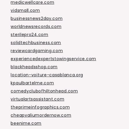
medicwellcare.com
vidsmall.com
businessnews2day.com
worldnewsrecords.com
sterilepro24.com
solidtechbusiness.com
reviewcardgaming.com
experiencedexpertstowingservice.com
blackheadsshop.com
location-voiture-casablanca.org
kpaulbartelme.com
comedyclubofhiltonhead.com
virtualartsassistant.com
theprimeinfographics.com
cheapvaliumordernow.com
beenime.com