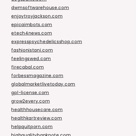
dwmsoftwarehouse.com
enjoytroyjackson.com
epicaimbots.com
etech4news.com
expresspsychedelicsshop.com
fashionistani.com
feelingswed.com
firecabal.com
forbessmagazine.com
globalmarketlivetoday.com
gpl-license.com
grow2every.com
healthhousecare.com
healthkartreview.com
helpquitporn.com
highqualitybanknote.com