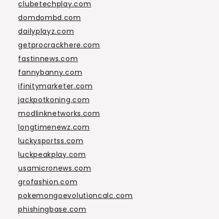
clubetechplay.com
domdombd.com
dailyplayz.com
getprocrackhere.com
fastinnews.com
fannybanny.com
ifinitymarketer.com
jackpotkoning.com
modlinknetworks.com
longtimenewz.com
luckysportss.com
luckpeakplay.com
usamicronews.com
grofashion.com
pokemongoevolutioncalc.com
phishingbase.com