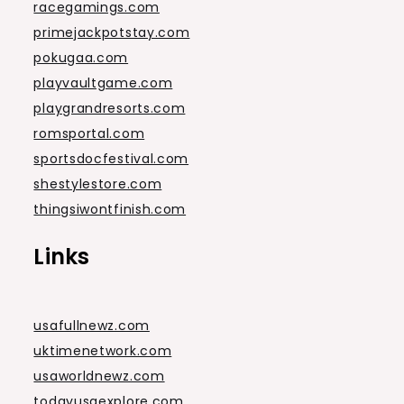
racegamings.com
primejackpotstay.com
pokugaa.com
playvaultgame.com
playgrandresorts.com
romsportal.com
sportsdocfestival.com
shestylestore.com
thingsiwontfinish.com
Links
usafullnewz.com
uktimenetwork.com
usaworldnewz.com
todayusaexplore.com