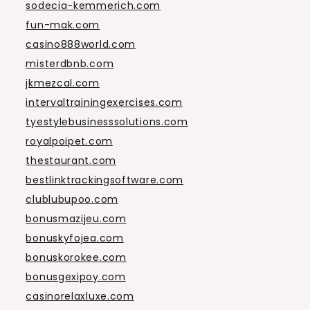
sodecia-kemmerich.com
fun-mak.com
casino888world.com
misterdbnb.com
jkmezcal.com
intervaltrainingexercises.com
tyestylebusinesssolutions.com
royalpoipet.com
thestaurant.com
bestlinktrackingsoftware.com
clublubupoo.com
bonusmazijeu.com
bonuskyfojea.com
bonuskorokee.com
bonusgexipoy.com
casinorelaxluxe.com