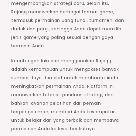
mengembangkan strategi baru. Selain itu,
Rajaqq menawarkan berbagai format game,
termasuk permainan uang tunai, turnamen, dan
duduk dan pergi, sehingga Anda dapat memilih
jenis game yang paling sesuai dengan gaya
bermain Anda.
Keuntungan lain dari menggunakan Rajaqq
adalah kemampuan untuk mengakses banyak
sumber daya dan alat untuk membantu Anda
meningkatkan permainan Anda. Platform ini
menawarkan tutorial, panduan strategi, dan
bahkan layanan pelatihan dari pemain
berpengalaman, memberi Anda kesempatan
untuk belajar dari yang terbaik dan membawa
permainan Anda ke level berikutnya.