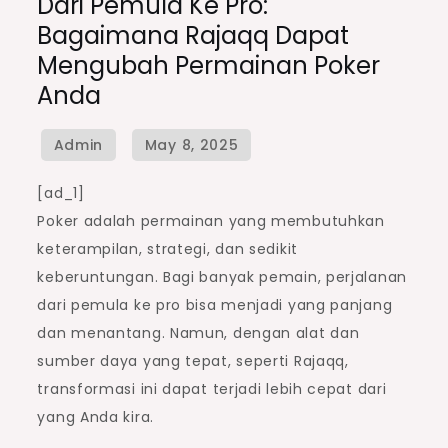
Dari Pemula Ke Pro:
Bagaimana Rajaqq Dapat
Mengubah Permainan Poker
Anda
[ad_1]
Poker adalah permainan yang membutuhkan
keterampilan, strategi, dan sedikit
keberuntungan. Bagi banyak pemain, perjalanan
dari pemula ke pro bisa menjadi yang panjang
dan menantang. Namun, dengan alat dan
sumber daya yang tepat, seperti Rajaqq,
transformasi ini dapat terjadi lebih cepat dari
yang Anda kira.