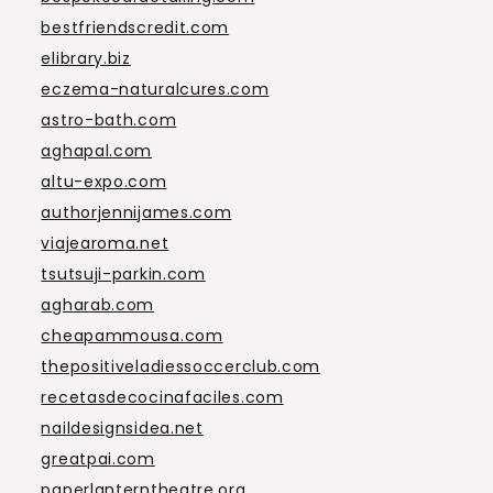
bestfriendscredit.com
elibrary.biz
eczema-naturalcures.com
astro-bath.com
aghapal.com
altu-expo.com
authorjennijames.com
viajearoma.net
tsutsuji-parkin.com
agharab.com
cheapammousa.com
thepositiveladiessoccerclub.com
recetasdecocinafaciles.com
naildesignsidea.net
greatpai.com
paperlanterntheatre.org