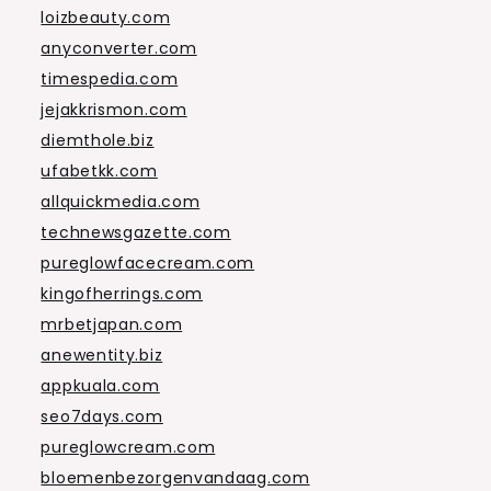
loizbeauty.com
anyconverter.com
timespedia.com
jejakkrismon.com
diemthole.biz
ufabetkk.com
allquickmedia.com
technewsgazette.com
pureglowfacecream.com
kingofherrings.com
mrbetjapan.com
anewentity.biz
appkuala.com
seo7days.com
pureglowcream.com
bloemenbezorgenvandaag.com