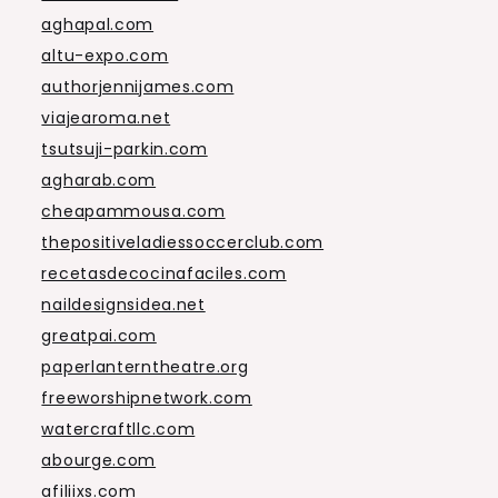
aghapal.com
altu-expo.com
authorjennijames.com
viajearoma.net
tsutsuji-parkin.com
agharab.com
cheapammousa.com
thepositiveladiessoccerclub.com
recetasdecocinafaciles.com
naildesignsidea.net
greatpai.com
paperlanterntheatre.org
freeworshipnetwork.com
watercraftllc.com
abourge.com
afiliixs.com