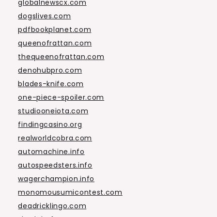
globalnewscx.com
dogslives.com
pdfbookplanet.com
queenofrattan.com
thequeenofrattan.com
denohubpro.com
blades-knife.com
one-piece-spoiler.com
studiooneiota.com
findingcasino.org
realworldcobra.com
automachine.info
autospeedsters.info
wagerchampion.info
monomousumicontest.com
deadricklingo.com