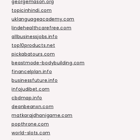
georgemason.org
topicinhindi.com
uklanguageacademy.com
lindehealthcarefree.com
allbusinessjobs.info
top10products.net
pickabatours.com
beastmode-bodybuilding.com
financelplan.info
businessfuture.info
infojudibet.com
cbdmap.info
deanbeanxn.com
matkarajdhanigame.com
popthrone.com
world-slots.com