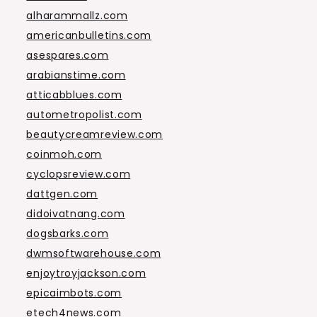
alharammallz.com
americanbulletins.com
asespares.com
arabianstime.com
atticabblues.com
autometropolist.com
beautycreamreview.com
coinmoh.com
cyclopsreview.com
dattgen.com
didoivatnang.com
dogsbarks.com
dwmsoftwarehouse.com
enjoytroyjackson.com
epicaimbots.com
etech4news.com