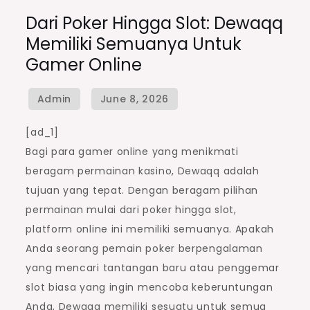
Dari Poker Hingga Slot: Dewaqq
Memiliki Semuanya Untuk
Gamer Online
[ad_1]
Bagi para gamer online yang menikmati
beragam permainan kasino, Dewaqq adalah
tujuan yang tepat. Dengan beragam pilihan
permainan mulai dari poker hingga slot,
platform online ini memiliki semuanya. Apakah
Anda seorang pemain poker berpengalaman
yang mencari tantangan baru atau penggemar
slot biasa yang ingin mencoba keberuntungan
Anda, Dewaqq memiliki sesuatu untuk semua