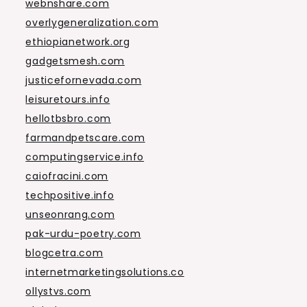
webnshare.com
overlygeneralization.com
ethiopianetwork.org
gadgetsmesh.com
justicefornevada.com
leisuretours.info
hellotbsbro.com
farmandpetscare.com
computingservice.info
caiofracini.com
techpositive.info
unseonrang.com
pak-urdu-poetry.com
blogcetra.com
internetmarketingsolutions.co
ollystvs.com