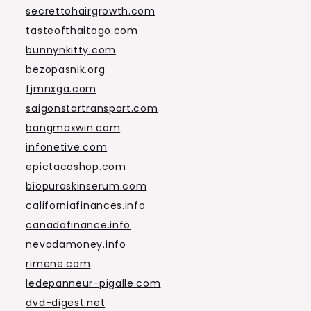
secrettohairgrowth.com
tasteofthaitogo.com
bunnynkitty.com
bezopasnik.org
fjmnxga.com
saigonstartransport.com
bangmaxwin.com
infonetive.com
epictacoshop.com
biopuraskinserum.com
californiafinances.info
canadafinance.info
nevadamoney.info
rimene.com
ledepanneur-pigalle.com
dvd-digest.net