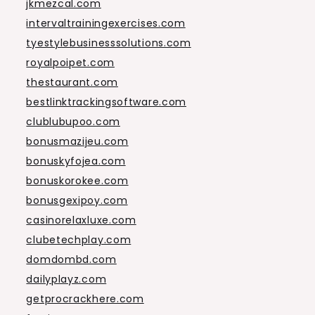
jkmezcal.com
intervaltrainingexercises.com
tyestylebusinesssolutions.com
royalpoipet.com
thestaurant.com
bestlinktrackingsoftware.com
clublubupoo.com
bonusmazijeu.com
bonuskyfojea.com
bonuskorokee.com
bonusgexipoy.com
casinorelaxluxe.com
clubetechplay.com
domdombd.com
dailyplayz.com
getprocrackhere.com