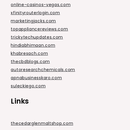
online-casinos-vegas.com
xfinityrouterlogin.com
marketingjacks.com
topappliancereviews.com
trickytechupdates.com
hindiabhimaan.com
khabresach.com
thecbdblogs.com
autoresearchchemicals.com
apnabusinesskaro.com
suleckiego.com
Links
thecedarglenmaltshop.com