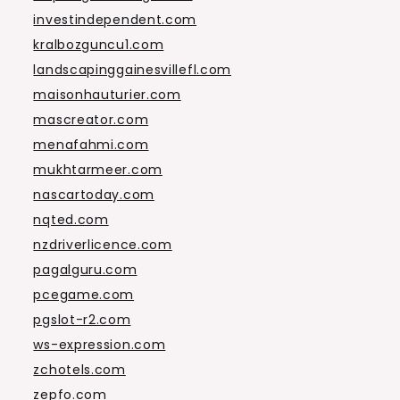
investindependent.com
kralbozguncu1.com
landscapinggainesvillefl.com
maisonhauturier.com
mascreator.com
menafahmi.com
mukhtarmeer.com
nascartoday.com
nqted.com
nzdriverlicence.com
pagalguru.com
pcegame.com
pgslot-r2.com
ws-expression.com
zchotels.com
zepfo.com