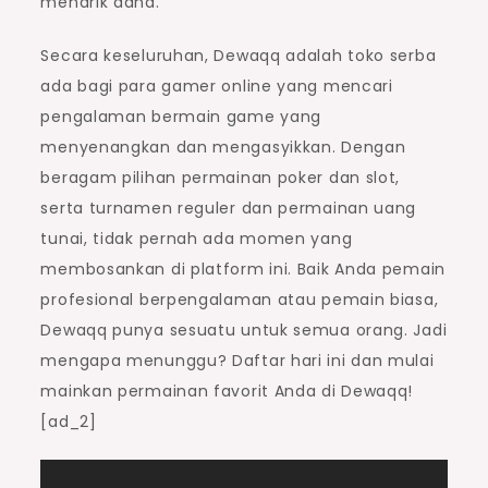
menarik dana.
Secara keseluruhan, Dewaqq adalah toko serba
ada bagi para gamer online yang mencari
pengalaman bermain game yang
menyenangkan dan mengasyikkan. Dengan
beragam pilihan permainan poker dan slot,
serta turnamen reguler dan permainan uang
tunai, tidak pernah ada momen yang
membosankan di platform ini. Baik Anda pemain
profesional berpengalaman atau pemain biasa,
Dewaqq punya sesuatu untuk semua orang. Jadi
mengapa menunggu? Daftar hari ini dan mulai
mainkan permainan favorit Anda di Dewaqq!
[ad_2]