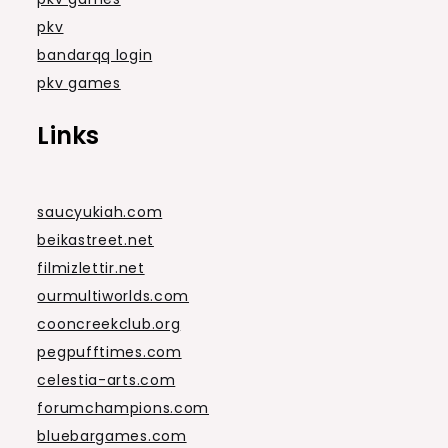
pkv
bandarqq login
pkv games
Links
saucyukiah.com
beikastreet.net
filmizlettir.net
ourmultiworlds.com
cooncreekclub.org
pegpufftimes.com
celestia-arts.com
forumchampions.com
bluebargames.com