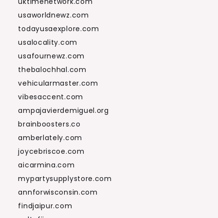
uktimenetwork.com
usaworldnewz.com
todayusaexplore.com
usalocality.com
usafournewz.com
thebalochhal.com
vehicularmaster.com
vibesaccent.com
ampajavierdemiguel.org
brainboosters.co
amberlately.com
joycebriscoe.com
aicarmina.com
mypartysupplystore.com
annforwisconsin.com
findjaipur.com