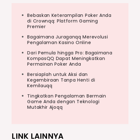
Bebaskan Keterampilan Poker Anda
di Crownqq: Platform Gaming
Premier
Bagaimana Juraganqq Merevolusi
Pengalaman Kasino Online
Dari Pemula hingga Pro: Bagaimana
KompasQQ Dapat Meningkatkan
Permainan Poker Anda
Bersiaplah untuk Aksi dan
Kegembiraan Tanpa Henti di
Kemilauqq
Tingkatkan Pengalaman Bermain
Game Anda dengan Teknologi
Mutakhir Ajoqq
LINK LAINNYA