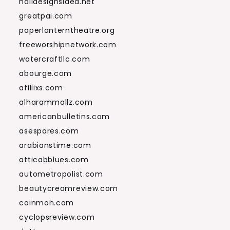
naildesignsidea.net
greatpai.com
paperlanterntheatre.org
freeworshipnetwork.com
watercraftllc.com
abourge.com
afiliixs.com
alharammallz.com
americanbulletins.com
asespares.com
arabianstime.com
atticabblues.com
autometropolist.com
beautycreamreview.com
coinmoh.com
cyclopsreview.com