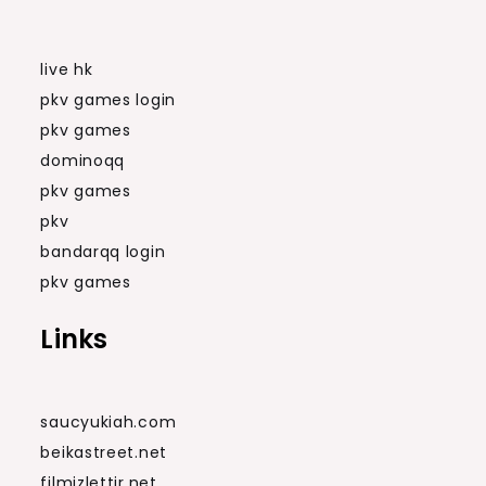
live hk
pkv games login
pkv games
dominoqq
pkv games
pkv
bandarqq login
pkv games
Links
saucyukiah.com
beikastreet.net
filmizlettir.net