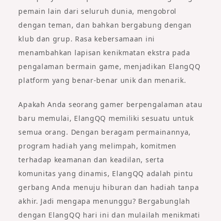
pemain lain dari seluruh dunia, mengobrol
dengan teman, dan bahkan bergabung dengan
klub dan grup. Rasa kebersamaan ini
menambahkan lapisan kenikmatan ekstra pada
pengalaman bermain game, menjadikan ElangQQ
platform yang benar-benar unik dan menarik.
Apakah Anda seorang gamer berpengalaman atau
baru memulai, ElangQQ memiliki sesuatu untuk
semua orang. Dengan beragam permainannya,
program hadiah yang melimpah, komitmen
terhadap keamanan dan keadilan, serta
komunitas yang dinamis, ElangQQ adalah pintu
gerbang Anda menuju hiburan dan hadiah tanpa
akhir. Jadi mengapa menunggu? Bergabunglah
dengan ElangQQ hari ini dan mulailah menikmati