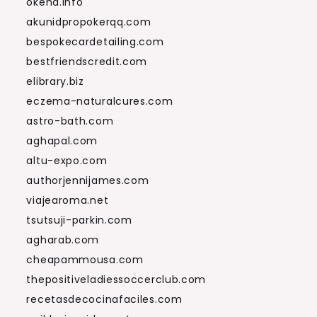
okena.info
akunidpropokerqq.com
bespokecardetailing.com
bestfriendscredit.com
elibrary.biz
eczema-naturalcures.com
astro-bath.com
aghapal.com
altu-expo.com
authorjennijames.com
viajearoma.net
tsutsuji-parkin.com
agharab.com
cheapammousa.com
thepositiveladiessoccerclub.com
recetasdecocinafaciles.com