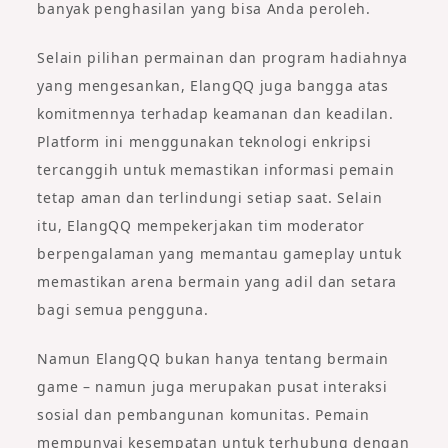
banyak penghasilan yang bisa Anda peroleh.
Selain pilihan permainan dan program hadiahnya
yang mengesankan, ElangQQ juga bangga atas
komitmennya terhadap keamanan dan keadilan.
Platform ini menggunakan teknologi enkripsi
tercanggih untuk memastikan informasi pemain
tetap aman dan terlindungi setiap saat. Selain
itu, ElangQQ mempekerjakan tim moderator
berpengalaman yang memantau gameplay untuk
memastikan arena bermain yang adil dan setara
bagi semua pengguna.
Namun ElangQQ bukan hanya tentang bermain
game – namun juga merupakan pusat interaksi
sosial dan pembangunan komunitas. Pemain
mempunyai kesempatan untuk terhubung dengan