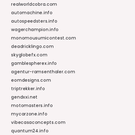
realworldcobra.com
automachine.info
autospeedsters.info
wagerchampion.info
monomousumicontest.com
deadricklingo.com
skyglobefx.com
gamblespherex.info
agentur-ramsenthaler.com
eomdesigns.com
triptrekker.info
gendxxi.net
motomasters.info
mycarzone.info
vibecasaconcepts.com
quantum24.info