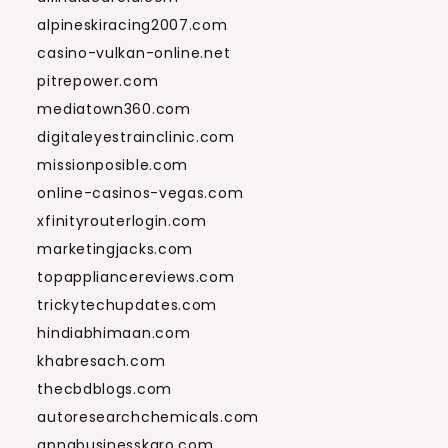
alpineskiracing2007.com
casino-vulkan-online.net
pitrepower.com
mediatown360.com
digitaleyestrainclinic.com
missionposible.com
online-casinos-vegas.com
xfinityrouterlogin.com
marketingjacks.com
topappliancereviews.com
trickytechupdates.com
hindiabhimaan.com
khabresach.com
thecbdblogs.com
autoresearchchemicals.com
apnabusinesskaro.com