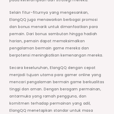
Selain fitur-fiturnya yang mengesankan,
ElangQQ juga menawarkan berbagai promosi
dan bonus menarik untuk dimanfaatkan para
pemain. Dari bonus sambutan hingga hadiah
harian, pemain dapat memaksimalkan
pengalaman bermain game mereka dan
berpotensi meningkatkan kemenangan mereka.
Secara keseluruhan, ElangQQ dengan cepat
menjadi tujuan utama para gamer online yang
mencari pengalaman bermain game berkualitas
tinggi dan aman. Dengan beragam permainan,
antarmuka yang ramah pengguna, dan
komitmen terhadap permainan yang adil,
ElangQQ menetapkan standar untuk masa