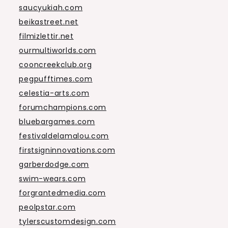
saucyukiah.com
beikastreet.net
filmizlettir.net
ourmultiworlds.com
cooncreekclub.org
pegpufftimes.com
celestia-arts.com
forumchampions.com
bluebargames.com
festivaldelamalou.com
firstsigninnovations.com
garberdodge.com
swim-wears.com
forgrantedmedia.com
peolpstar.com
tylerscustomdesign.com