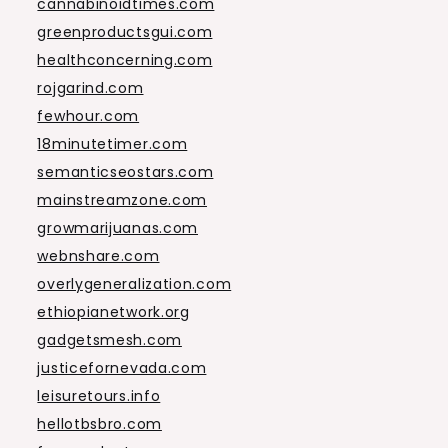
cannabinoidtimes.com
greenproductsgui.com
healthconcerning.com
rojgarind.com
fewhour.com
18minutetimer.com
semanticseostars.com
mainstreamzone.com
growmarijuanas.com
webnshare.com
overlygeneralization.com
ethiopianetwork.org
gadgetsmesh.com
justicefornevada.com
leisuretours.info
hellotbsbro.com