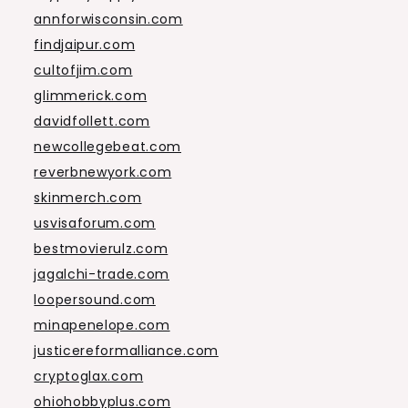
annforwisconsin.com
findjaipur.com
cultofjim.com
glimmerick.com
davidfollett.com
newcollegebeat.com
reverbnewyork.com
skinmerch.com
usvisaforum.com
bestmovierulz.com
jagalchi-trade.com
loopersound.com
minapenelope.com
justicereformalliance.com
cryptoglax.com
ohiohobbyplus.com