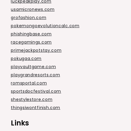
luckpeakplay.com
usamicronews.com
grofashion.com
pokemongoevolutioncalc.com
phishingbase.com
racegamings.com
primejackpotstay.com
pokugaa.com
playvaultgame.com
playgrandresorts.com
romsportal.com
sportsdocfestival.com
shestylestore.com
thingsiwontfinish.com
Links