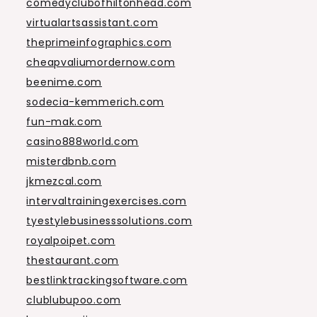
comedyclubofhiltonhead.com
virtualartsassistant.com
theprimeinfographics.com
cheapvaliumordernow.com
beenime.com
sodecia-kemmerich.com
fun-mak.com
casino888world.com
misterdbnb.com
jkmezcal.com
intervaltrainingexercises.com
tyestylebusinesssolutions.com
royalpoipet.com
thestaurant.com
bestlinktrackingsoftware.com
clublubupoo.com