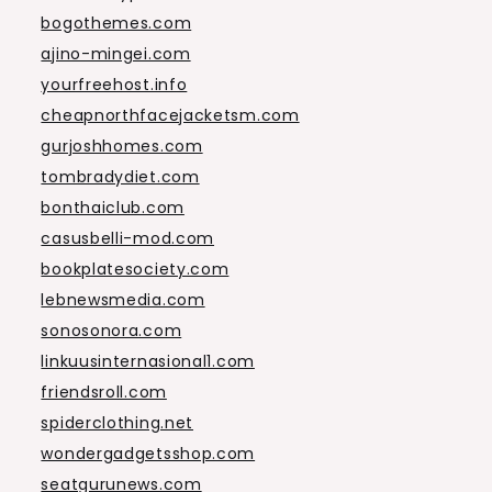
bogothemes.com
ajino-mingei.com
yourfreehost.info
cheapnorthfacejacketsm.com
gurjoshhomes.com
tombradydiet.com
bonthaiclub.com
casusbelli-mod.com
bookplatesociety.com
lebnewsmedia.com
sonosonora.com
linkuusinternasional1.com
friendsroll.com
spiderclothing.net
wondergadgetsshop.com
seatgurunews.com