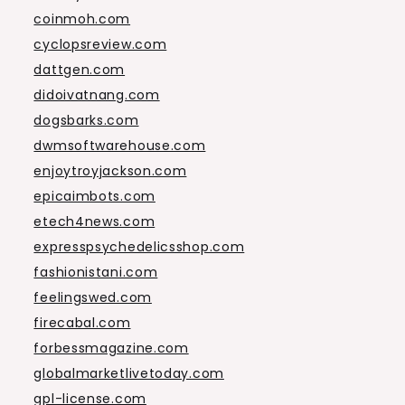
coinmoh.com
cyclopsreview.com
dattgen.com
didoivatnang.com
dogsbarks.com
dwmsoftwarehouse.com
enjoytroyjackson.com
epicaimbots.com
etech4news.com
expresspsychedelicsshop.com
fashionistani.com
feelingswed.com
firecabal.com
forbessmagazine.com
globalmarketlivetoday.com
gpl-license.com