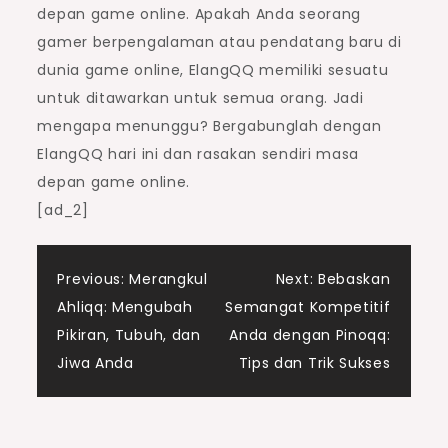
depan game online. Apakah Anda seorang
gamer berpengalaman atau pendatang baru di
dunia game online, ElangQQ memiliki sesuatu
untuk ditawarkan untuk semua orang. Jadi
mengapa menunggu? Bergabunglah dengan
ElangQQ hari ini dan rasakan sendiri masa
depan game online.
[ad_2]
Post
Previous:
Merangkul
Next:
Bebaskan
Ahliqq: Mengubah
Semangat Kompetitif
navigation
Pikiran, Tubuh, dan
Anda dengan Pinoqq:
Jiwa Anda
Tips dan Trik Sukses