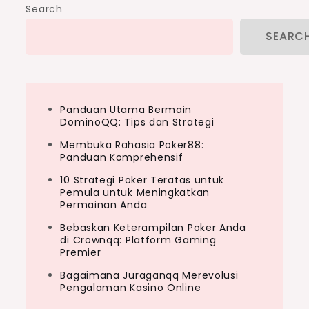
Search
SEARC
Panduan Utama Bermain
DominoQQ: Tips dan Strategi
Membuka Rahasia Poker88:
Panduan Komprehensif
10 Strategi Poker Teratas untuk
Pemula untuk Meningkatkan
Permainan Anda
Bebaskan Keterampilan Poker Anda
di Crownqq: Platform Gaming
Premier
Bagaimana Juraganqq Merevolusi
Pengalaman Kasino Online