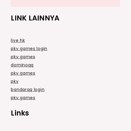
LINK LAINNYA
live hk
pkv games login
pkv games
dominoqq
pkv games
pkv
bandarqq login
pkv games
Links