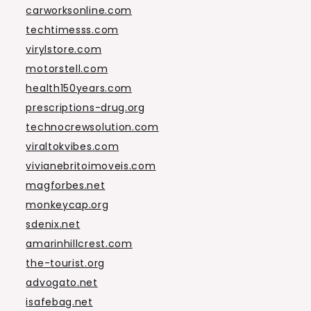
carworksonline.com
techtimesss.com
virylstore.com
motorstell.com
health150years.com
prescriptions-drug.org
technocrewsolution.com
viraltokvibes.com
vivianebritoimoveis.com
magforbes.net
monkeycap.org
sdenix.net
amarinhillcrest.com
the-tourist.org
advogato.net
isafebag.net