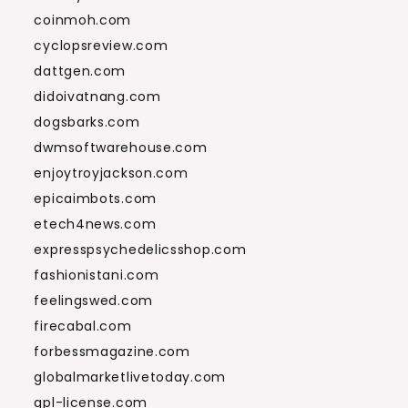
coinmoh.com
cyclopsreview.com
dattgen.com
didoivatnang.com
dogsbarks.com
dwmsoftwarehouse.com
enjoytroyjackson.com
epicaimbots.com
etech4news.com
expresspsychedelicsshop.com
fashionistani.com
feelingswed.com
firecabal.com
forbessmagazine.com
globalmarketlivetoday.com
gpl-license.com