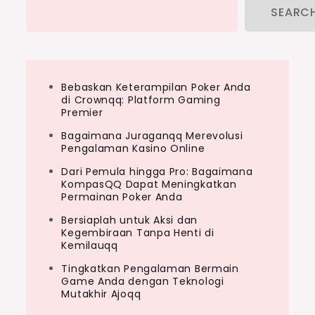
SEARC
Bebaskan Keterampilan Poker Anda
di Crownqq: Platform Gaming
Premier
Bagaimana Juraganqq Merevolusi
Pengalaman Kasino Online
Dari Pemula hingga Pro: Bagaimana
KompasQQ Dapat Meningkatkan
Permainan Poker Anda
Bersiaplah untuk Aksi dan
Kegembiraan Tanpa Henti di
Kemilauqq
Tingkatkan Pengalaman Bermain
Game Anda dengan Teknologi
Mutakhir Ajoqq