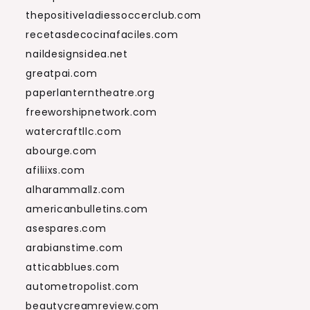
thepositiveladiessoccerclub.com
recetasdecocinafaciles.com
naildesignsidea.net
greatpai.com
paperlanterntheatre.org
freeworshipnetwork.com
watercraftllc.com
abourge.com
afiliixs.com
alharammallz.com
americanbulletins.com
asespares.com
arabianstime.com
atticabblues.com
autometropolist.com
beautycreamreview.com