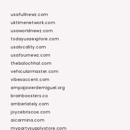
usafullnewz.com
uktimenetwork.com
usaworldnewz.com
todayusaexplore.com
usalocality.com
usafournewz.com
thebalochhal.com
vehicularmaster.com
vibesaccent.com
ampajavierdemiguel.org
brainboosters.co
amberlately.com
joycebriscoe.com
aicarmina.com
mypartysupplystore.com