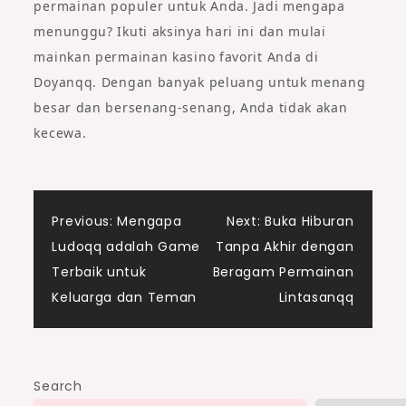
permainan populer untuk Anda. Jadi mengapa
menunggu? Ikuti aksinya hari ini dan mulai
mainkan permainan kasino favorit Anda di
Doyanqq. Dengan banyak peluang untuk menang
besar dan bersenang-senang, Anda tidak akan
kecewa.
Post
Previous:
Mengapa
Next:
Buka Hiburan
Ludoqq adalah Game
Tanpa Akhir dengan
navigation
Terbaik untuk
Beragam Permainan
Keluarga dan Teman
Lintasanqq
Search