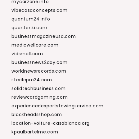
mycarzone.info
vibecasaconcepts.com
quantum24.info
quantenki.com
businessmagazineusa.com
medicwellcare.com
vidsmall.com
businessnews2day.com
worldnewsrecords.com
sterilepro24.com
solidtechbusiness.com
reviewcardgaming.com
experiencedexpertstowingservice.com
blackheadsshop.com
location-voiture-casablanca.org
kpaulbartelme.com