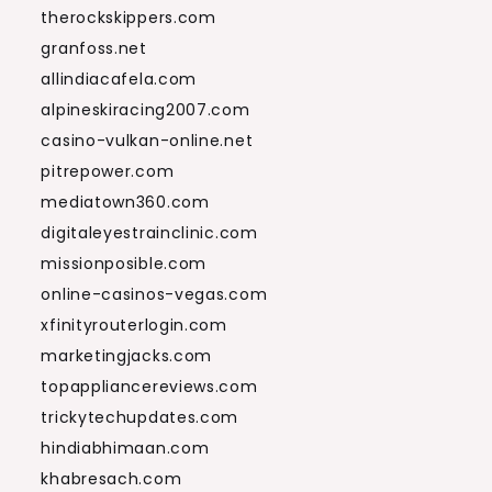
therockskippers.com
granfoss.net
allindiacafela.com
alpineskiracing2007.com
casino-vulkan-online.net
pitrepower.com
mediatown360.com
digitaleyestrainclinic.com
missionposible.com
online-casinos-vegas.com
xfinityrouterlogin.com
marketingjacks.com
topappliancereviews.com
trickytechupdates.com
hindiabhimaan.com
khabresach.com