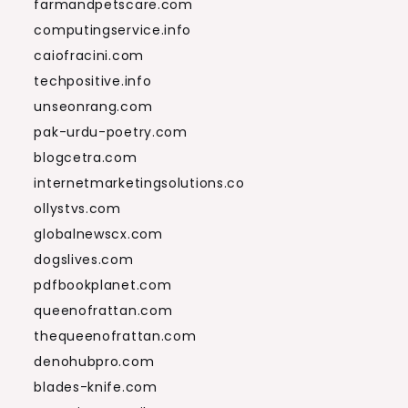
farmandpetscare.com
computingservice.info
caiofracini.com
techpositive.info
unseonrang.com
pak-urdu-poetry.com
blogcetra.com
internetmarketingsolutions.co
ollystvs.com
globalnewscx.com
dogslives.com
pdfbookplanet.com
queenofrattan.com
thequeenofrattan.com
denohubpro.com
blades-knife.com