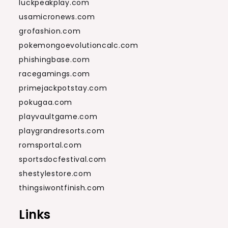
luckpeakplay.com
usamicronews.com
grofashion.com
pokemongoevolutioncalc.com
phishingbase.com
racegamings.com
primejackpotstay.com
pokugaa.com
playvaultgame.com
playgrandresorts.com
romsportal.com
sportsdocfestival.com
shestylestore.com
thingsiwontfinish.com
Links