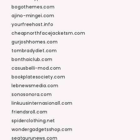
bogothemes.com
ajino-mingei.com
yourfreehost.info
cheapnorthfacejacketsm.com
gurjoshhomes.com
tombradydiet.com
bonthaiclub.com
casusbelli-mod.com
bookplatesociety.com
lebnewsmedia.com
sonosonora.com
linkuusinternasional1.com
friendsroll.com
spiderclothing.net
wondergadgetsshop.com
seatgurunews.com