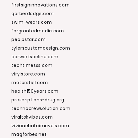
firstsigninnovations.com
garberdodge.com
swim-wears.com
forgrantedmedia.com
peolpstar.com
tylerscustomdesign.com
carworksonline.com
techtimesss.com
virylstore.com
motorstell.com
health150years.com
prescriptions-drug.org
technocrewsolution.com
viraltokvibes.com
vivianebritoimoveis.com
magforbes.net