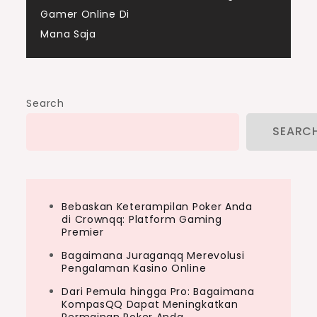
Gamer Online Di
Mana Saja
Search
SEARC
Bebaskan Keterampilan Poker Anda
di Crownqq: Platform Gaming
Premier
Bagaimana Juraganqq Merevolusi
Pengalaman Kasino Online
Dari Pemula hingga Pro: Bagaimana
KompasQQ Dapat Meningkatkan
Permainan Poker Anda