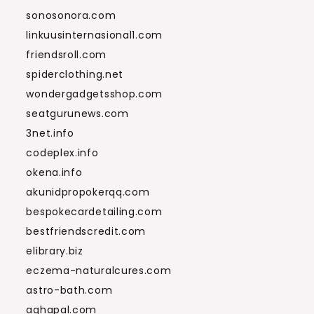
sonosonora.com
linkuusinternasional1.com
friendsroll.com
spiderclothing.net
wondergadgetsshop.com
seatgurunews.com
3net.info
codeplex.info
okena.info
akunidpropokerqq.com
bespokecardetailing.com
bestfriendscredit.com
elibrary.biz
eczema-naturalcures.com
astro-bath.com
aghapal.com