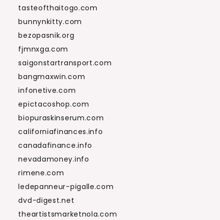
tasteofthaitogo.com
bunnynkitty.com
bezopasnik.org
fjmnxga.com
saigonstartransport.com
bangmaxwin.com
infonetive.com
epictacoshop.com
biopuraskinserum.com
californiafinances.info
canadafinance.info
nevadamoney.info
rimene.com
ledepanneur-pigalle.com
dvd-digest.net
theartistsmarketnola.com