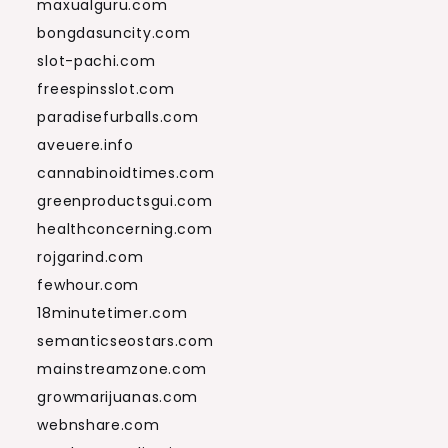
maxualguru.com
bongdasuncity.com
slot-pachi.com
freespinsslot.com
paradisefurballs.com
aveuere.info
cannabinoidtimes.com
greenproductsgui.com
healthconcerning.com
rojgarind.com
fewhour.com
18minutetimer.com
semanticseostars.com
mainstreamzone.com
growmarijuanas.com
webnshare.com