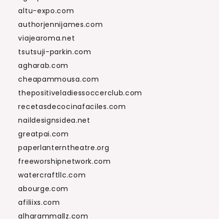
altu-expo.com
authorjennijames.com
viajearoma.net
tsutsuji-parkin.com
agharab.com
cheapammousa.com
thepositiveladiessoccerclub.com
recetasdecocinafaciles.com
naildesignsidea.net
greatpai.com
paperlanterntheatre.org
freeworshipnetwork.com
watercraftllc.com
abourge.com
afiliixs.com
alharammallz.com