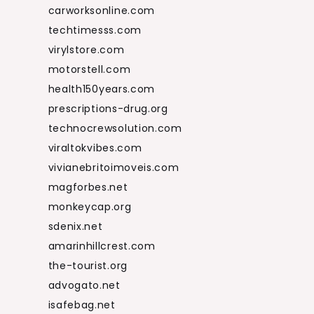
carworksonline.com
techtimesss.com
virylstore.com
motorstell.com
health150years.com
prescriptions-drug.org
technocrewsolution.com
viraltokvibes.com
vivianebritoimoveis.com
magforbes.net
monkeycap.org
sdenix.net
amarinhillcrest.com
the-tourist.org
advogato.net
isafebag.net