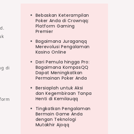
Bebaskan Keterampilan
Poker Anda di Crownqq:
Platform Gaming
d.
Premier
uk
Bagaimana Juraganqq
Merevolusi Pengalaman
Kasino Online
Dari Pemula hingga Pro:
Bagaimana KompasQQ
ng di
Dapat Meningkatkan
Permainan Poker Anda
Bersiaplah untuk Aksi
dan Kegembiraan Tanpa
Henti di Kemilauqq
tform
Tingkatkan Pengalaman
Bermain Game Anda
dengan Teknologi
Mutakhir Ajoqq