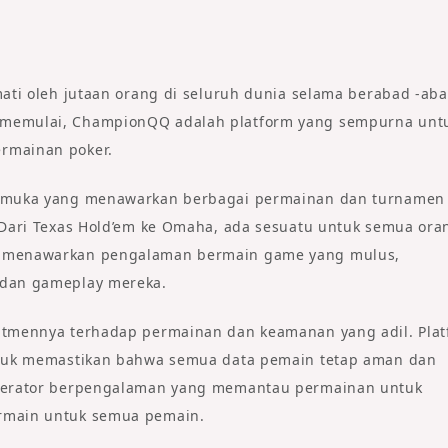
ati oleh jutaan orang di seluruh dunia selama berabad -aba
memulai, ChampionQQ adalah platform yang sempurna unt
rmainan poker.
kemuka yang menawarkan berbagai permainan dan turnamen
 Dari Texas Hold’em ke Omaha, ada sesuatu untuk semua ora
n menawarkan pengalaman bermain game yang mulus,
 dan gameplay mereka.
itmennya terhadap permainan dan keamanan yang adil. Pla
ntuk memastikan bahwa semua data pemain tetap aman dan
oderator berpengalaman yang memantau permainan untuk
rmain untuk semua pemain.