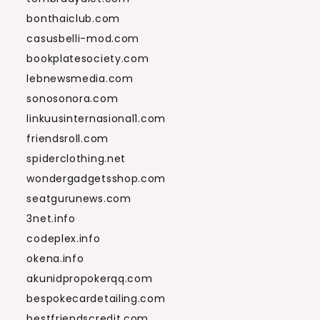
bonthaiclub.com
casusbelli-mod.com
bookplatesociety.com
lebnewsmedia.com
sonosonora.com
linkuusinternasional1.com
friendsroll.com
spiderclothing.net
wondergadgetsshop.com
seatgurunews.com
3net.info
codeplex.info
okena.info
akunidpropokerqq.com
bespokecardetailing.com
bestfriendscredit.com