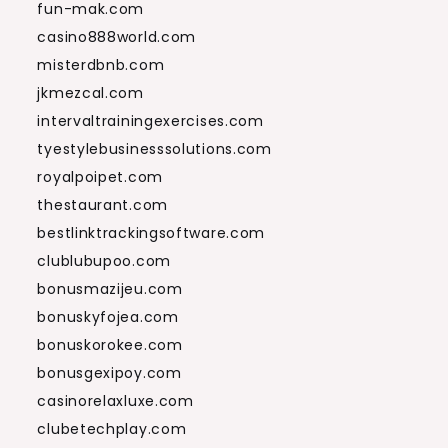
fun-mak.com
casino888world.com
misterdbnb.com
jkmezcal.com
intervaltrainingexercises.com
tyestylebusinesssolutions.com
royalpoipet.com
thestaurant.com
bestlinktrackingsoftware.com
clublubupoo.com
bonusmazijeu.com
bonuskyfojea.com
bonuskorokee.com
bonusgexipoy.com
casinorelaxluxe.com
clubetechplay.com