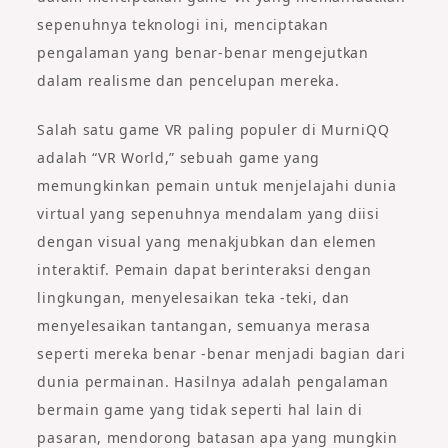
sepenuhnya teknologi ini, menciptakan
pengalaman yang benar-benar mengejutkan
dalam realisme dan pencelupan mereka.
Salah satu game VR paling populer di MurniQQ
adalah “VR World,” sebuah game yang
memungkinkan pemain untuk menjelajahi dunia
virtual yang sepenuhnya mendalam yang diisi
dengan visual yang menakjubkan dan elemen
interaktif. Pemain dapat berinteraksi dengan
lingkungan, menyelesaikan teka -teki, dan
menyelesaikan tantangan, semuanya merasa
seperti mereka benar -benar menjadi bagian dari
dunia permainan. Hasilnya adalah pengalaman
bermain game yang tidak seperti hal lain di
pasaran, mendorong batasan apa yang mungkin