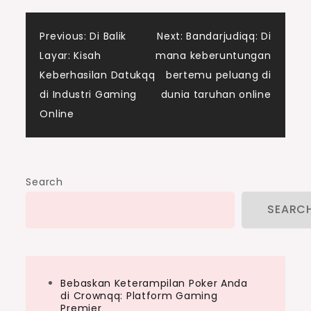
Post
Previous:
Di Balik
Next:
Bandarjudiqq: Di
Layar: Kisah
mana keberuntungan
navigation
Keberhasilan Datukqq
bertemu peluang di
di Industri Gaming
dunia taruhan online
Online
Search
SEARC
Bebaskan Keterampilan Poker Anda
di Crownqq: Platform Gaming
Premier