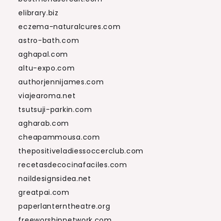
elibrary.biz
eczema-naturalcures.com
astro-bath.com
aghapal.com
altu-expo.com
authorjennijames.com
viajearoma.net
tsutsuji-parkin.com
agharab.com
cheapammousa.com
thepositiveladiessoccerclub.com
recetasdecocinafaciles.com
naildesignsidea.net
greatpai.com
paperlanterntheatre.org
freeworshipnetwork.com