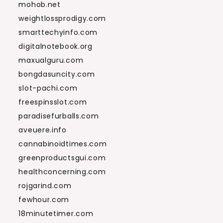
mohob.net
weightlossprodigy.com
smarttechyinfo.com
digitalnotebook.org
maxualguru.com
bongdasuncity.com
slot-pachi.com
freespinsslot.com
paradisefurballs.com
aveuere.info
cannabinoidtimes.com
greenproductsgui.com
healthconcerning.com
rojgarind.com
fewhour.com
18minutetimer.com