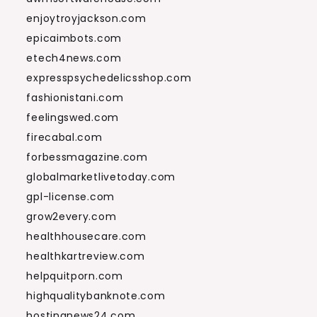
enjoytroyjackson.com
epicaimbots.com
etech4news.com
expresspsychedelicsshop.com
fashionistani.com
feelingswed.com
firecabal.com
forbessmagazine.com
globalmarketlivetoday.com
gpl-license.com
grow2every.com
healthhousecare.com
healthkartreview.com
helpquitporn.com
highqualitybanknote.com
hostingnews24.com