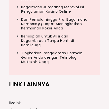
Bagaimana Juraganqq Merevolusi
Pengalaman Kasino Online
Dari Pemula hingga Pro: Bagaimana
KompasQQ Dapat Meningkatkan
Permainan Poker Anda
Bersiaplah untuk Aksi dan
Kegembiraan Tanpa Henti di
Kemilauqq
Tingkatkan Pengalaman Bermain
Game Anda dengan Teknologi
Mutakhir Ajoqq
LINK LAINNYA
live hk