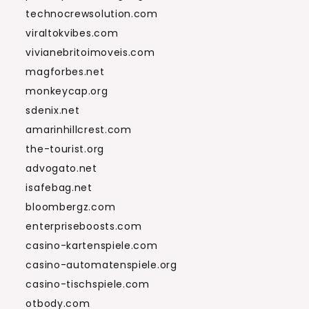
technocrewsolution.com
viraltokvibes.com
vivianebritoimoveis.com
magforbes.net
monkeycap.org
sdenix.net
amarinhillcrest.com
the-tourist.org
advogato.net
isafebag.net
bloombergz.com
enterpriseboosts.com
casino-kartenspiele.com
casino-automatenspiele.org
casino-tischspiele.com
otbody.com