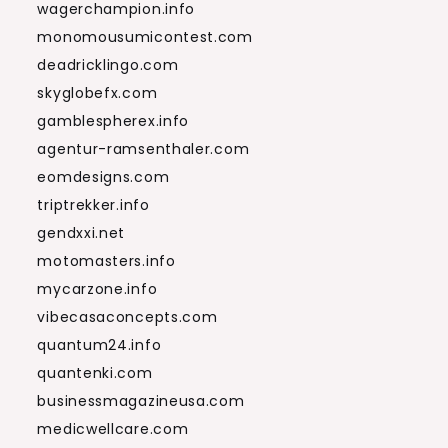
wagerchampion.info
monomousumicontest.com
deadricklingo.com
skyglobefx.com
gamblespherex.info
agentur-ramsenthaler.com
eomdesigns.com
triptrekker.info
gendxxi.net
motomasters.info
mycarzone.info
vibecasaconcepts.com
quantum24.info
quantenki.com
businessmagazineusa.com
medicwellcare.com