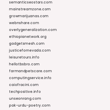
semanticseostars.com
mainstreamzone.com
growmarijuanas.com
webnshare.com
overlygeneralization.com
ethiopianetwork.org
gadgetsmesh.com
justicefornevada.com
leisuretours.info
hellotbsbro.com
farmandpetscare.com
computingservice.info
caiofracini.com
techpositive.info
unseonrang.com
pak-urdu-poetry.com