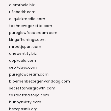
diemthole.biz
ufabetkk.com
allquickmedia.com
technewsgazette.com
pureglowfacecream.com
kingofherrings.com
mrbetjapan.com
anewentity.biz
appkuala.com
seo7days.com
pureglowcream.com
bloemenbezorgenvandaag.com
secrettohairgrowth.com
tasteofthaitogo.com
bunnynkitty.com
bezopasnik.org