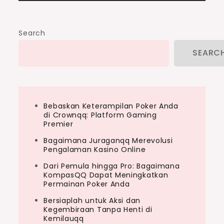
Search
SEARC
Bebaskan Keterampilan Poker Anda
di Crownqq: Platform Gaming
Premier
Bagaimana Juraganqq Merevolusi
Pengalaman Kasino Online
Dari Pemula hingga Pro: Bagaimana
KompasQQ Dapat Meningkatkan
Permainan Poker Anda
Bersiaplah untuk Aksi dan
Kegembiraan Tanpa Henti di
Kemilauqq