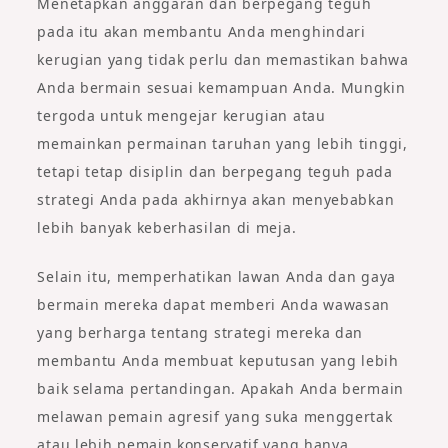
Menetapkan anggaran dan berpegang teguh
pada itu akan membantu Anda menghindari
kerugian yang tidak perlu dan memastikan bahwa
Anda bermain sesuai kemampuan Anda. Mungkin
tergoda untuk mengejar kerugian atau
memainkan permainan taruhan yang lebih tinggi,
tetapi tetap disiplin dan berpegang teguh pada
strategi Anda pada akhirnya akan menyebabkan
lebih banyak keberhasilan di meja.
Selain itu, memperhatikan lawan Anda dan gaya
bermain mereka dapat memberi Anda wawasan
yang berharga tentang strategi mereka dan
membantu Anda membuat keputusan yang lebih
baik selama pertandingan. Apakah Anda bermain
melawan pemain agresif yang suka menggertak
atau lebih pemain konservatif yang hanya