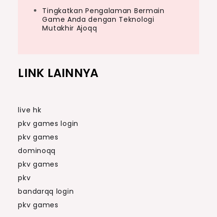
Tingkatkan Pengalaman Bermain
Game Anda dengan Teknologi
Mutakhir Ajoqq
LINK LAINNYA
live hk
pkv games login
pkv games
dominoqq
pkv games
pkv
bandarqq login
pkv games