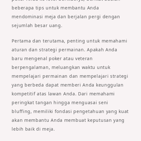
beberapa tips untuk membantu Anda
mendominasi meja dan berjalan pergi dengan
sejumlah besar uang.
Pertama dan terutama, penting untuk memahami
aturan dan strategi permainan. Apakah Anda
baru mengenal poker atau veteran
berpengalaman, meluangkan waktu untuk
mempelajari permainan dan mempelajari strategi
yang berbeda dapat memberi Anda keunggulan
kompetitif atas lawan Anda. Dari memahami
peringkat tangan hingga menguasai seni
bluffing, memiliki fondasi pengetahuan yang kuat
akan membantu Anda membuat keputusan yang
lebih baik di meja.