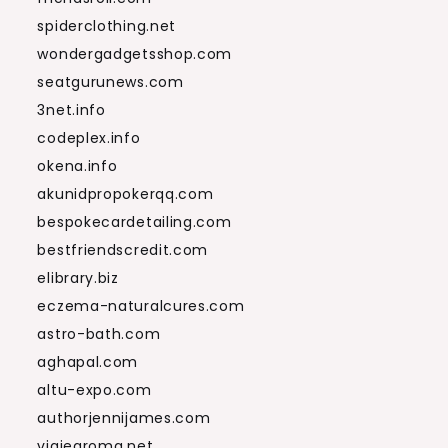
spiderclothing.net
wondergadgetsshop.com
seatgurunews.com
3net.info
codeplex.info
okena.info
akunidpropokerqq.com
bespokecardetailing.com
bestfriendscredit.com
elibrary.biz
eczema-naturalcures.com
astro-bath.com
aghapal.com
altu-expo.com
authorjennijames.com
viajearoma.net