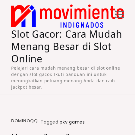
Skip
to
content
Slot Gacor: Cara Mudah
Menang Besar di Slot
Online
Pelajari cara mudah menang besar di slot online
dengan slot gacor. Ikuti panduan ini untuk
meningkatkan peluang menang Anda dan raih
jackpot besar.
DOMINOQQ
Tagged
pkv games