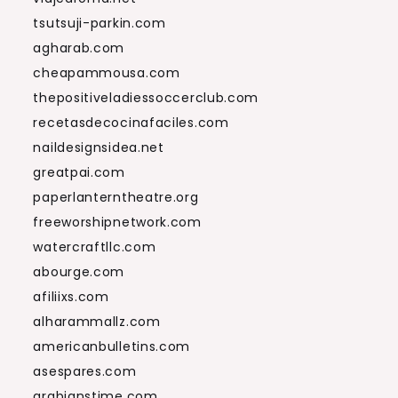
tsutsuji-parkin.com
agharab.com
cheapammousa.com
thepositiveladiessoccerclub.com
recetasdecocinafaciles.com
naildesignsidea.net
greatpai.com
paperlanterntheatre.org
freeworshipnetwork.com
watercraftllc.com
abourge.com
afiliixs.com
alharammallz.com
americanbulletins.com
asespares.com
arabianstime.com