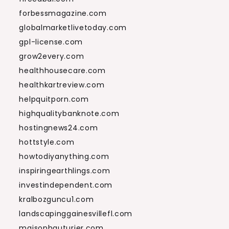
forbessmagazine.com
globalmarketlivetoday.com
gpl-license.com
grow2every.com
healthhousecare.com
healthkartreview.com
helpquitporn.com
highqualitybanknote.com
hostingnews24.com
hottstyle.com
howtodiyanything.com
inspiringearthlings.com
investindependent.com
kralbozguncu1.com
landscapinggainesvillefl.com
maisonhauturier.com