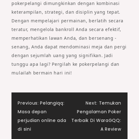
pokerpelangi dimungkinkan dengan kombinasi
keterampilan, strategi, dan disiplin yang tepat.
Dengan mempelajari permainan, berlatih secara
teratur, mengelola bankroll Anda secara efektif,
memperhatikan lawan Anda, dan bersenang -
senang, Anda dapat mendominasi meja dan pergi
dengan sejumlah uang yang signifikan. Jadi
tunggu apa lagi? Pergilah ke pokerpelangi dan
mulailah bermain hari ini!
Post
Previous:
Pelangiqq:
Next:
Temukan
Masa depan
Pengalaman Poker
navigation
perjudian online ada
Terbaik Di WaraGQQ:
di sini
A Review