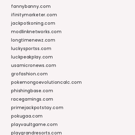
fannybanny.com
ifinitymarketer.com
jackpotkoning.com
modlinknetworks.com
longtimenewz.com
luckysportss.com
luckpeakplay.com
usamicronews.com
grofashion.com
pokemongoevolutioncalc.com
phishingbase.com
racegamings.com
primejackpotstay.com
pokugaa.com
playvaultgame.com
playgrandresorts.com