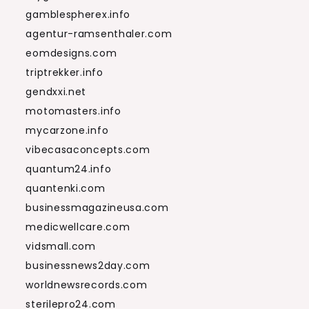
gamblespherex.info
agentur-ramsenthaler.com
eomdesigns.com
triptrekker.info
gendxxi.net
motomasters.info
mycarzone.info
vibecasaconcepts.com
quantum24.info
quantenki.com
businessmagazineusa.com
medicwellcare.com
vidsmall.com
businessnews2day.com
worldnewsrecords.com
sterilepro24.com