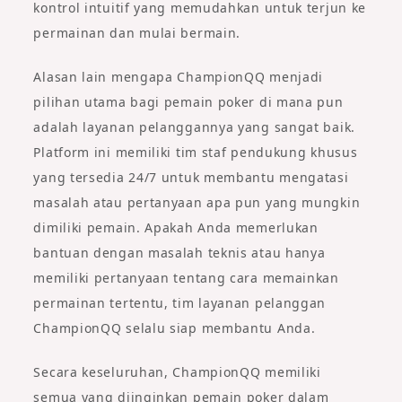
kontrol intuitif yang memudahkan untuk terjun ke
permainan dan mulai bermain.
Alasan lain mengapa ChampionQQ menjadi
pilihan utama bagi pemain poker di mana pun
adalah layanan pelanggannya yang sangat baik.
Platform ini memiliki tim staf pendukung khusus
yang tersedia 24/7 untuk membantu mengatasi
masalah atau pertanyaan apa pun yang mungkin
dimiliki pemain. Apakah Anda memerlukan
bantuan dengan masalah teknis atau hanya
memiliki pertanyaan tentang cara memainkan
permainan tertentu, tim layanan pelanggan
ChampionQQ selalu siap membantu Anda.
Secara keseluruhan, ChampionQQ memiliki
semua yang diinginkan pemain poker dalam