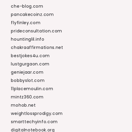
che-blog.com
pancakecoinz.com
flyfinley.com
prideconsultation.com
hountinglil.info
chakraaffirmations.net
bestjokes4u.com
lustgurgaon.com
geniejaar.com
bobbyslot.com
11placemoulin.com
mintz360.com
mohob.net
weightlossprodigy.com
smarttechyinfo.com
digitalnotebook.org