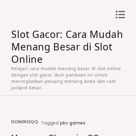
Skip
to
content
Slot Gacor: Cara Mudah
Menang Besar di Slot
Online
Pelajari cara mudah menang besar di slot online
dengan slot gacor. Ikuti panduan ini untuk
meningkatkan peluang menang Anda dan raih
jackpot besar.
DOMINOQQ
Tagged
pkv games