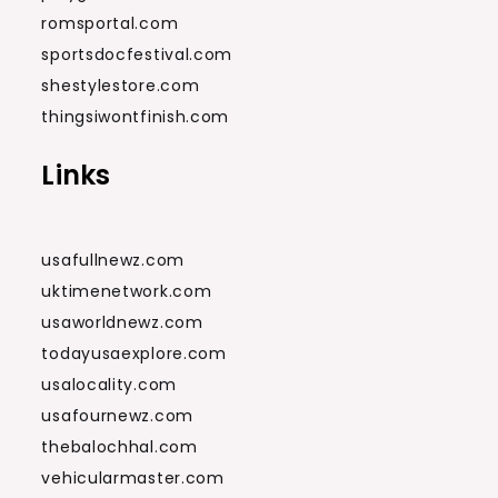
romsportal.com
sportsdocfestival.com
shestylestore.com
thingsiwontfinish.com
Links
usafullnewz.com
uktimenetwork.com
usaworldnewz.com
todayusaexplore.com
usalocality.com
usafournewz.com
thebalochhal.com
vehicularmaster.com