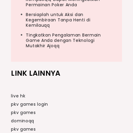
Permainan Poker Anda
Bersiaplah untuk Aksi dan
Kegembiraan Tanpa Henti di
Kemilauqq
Tingkatkan Pengalaman Bermain
Game Anda dengan Teknologi
Mutakhir Ajoqq
LINK LAINNYA
live hk
pkv games login
pkv games
dominoqq
pkv games