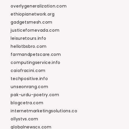
overlygeneralization.com
ethiopianetwork.org
gadgetsmesh.com
justicefornevada.com
leisuretours.info
hellotbsbro.com
farmandpetscare.com
computingservice.info
caiofracini.com
techpositive.info
unseonrang.com
pak-urdu-poetry.com
blogcetra.com
internetmarketingsolutions.co
ollystvs.com
globalnewscx.com