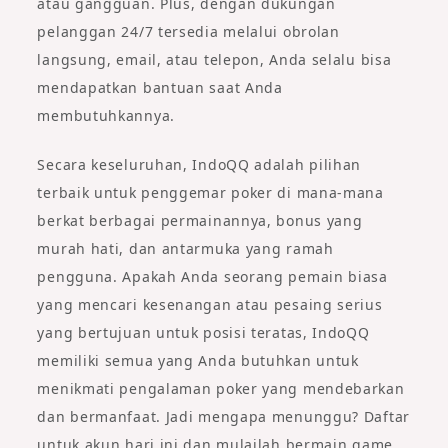
atau gangguan. Plus, dengan dukungan
pelanggan 24/7 tersedia melalui obrolan
langsung, email, atau telepon, Anda selalu bisa
mendapatkan bantuan saat Anda
membutuhkannya.
Secara keseluruhan, IndoQQ adalah pilihan
terbaik untuk penggemar poker di mana-mana
berkat berbagai permainannya, bonus yang
murah hati, dan antarmuka yang ramah
pengguna. Apakah Anda seorang pemain biasa
yang mencari kesenangan atau pesaing serius
yang bertujuan untuk posisi teratas, IndoQQ
memiliki semua yang Anda butuhkan untuk
menikmati pengalaman poker yang mendebarkan
dan bermanfaat. Jadi mengapa menunggu? Daftar
untuk akun hari ini dan mulailah bermain game