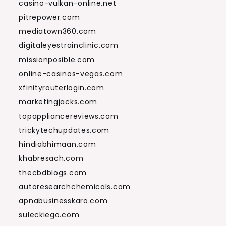
casino-vulkan-online.net
pitrepower.com
mediatown360.com
digitaleyestrainclinic.com
missionposible.com
online-casinos-vegas.com
xfinityrouterlogin.com
marketingjacks.com
topappliancereviews.com
trickytechupdates.com
hindiabhimaan.com
khabresach.com
thecbdblogs.com
autoresearchchemicals.com
apnabusinesskaro.com
suleckiego.com