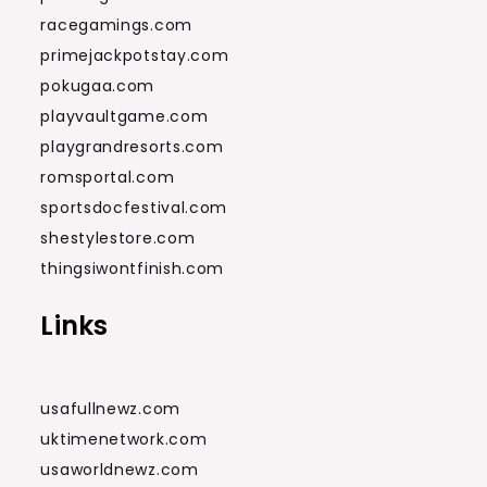
racegamings.com
primejackpotstay.com
pokugaa.com
playvaultgame.com
playgrandresorts.com
romsportal.com
sportsdocfestival.com
shestylestore.com
thingsiwontfinish.com
Links
usafullnewz.com
uktimenetwork.com
usaworldnewz.com