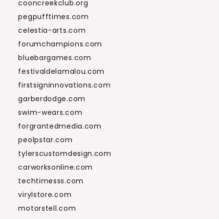
cooncreekclub.org
pegpufftimes.com
celestia-arts.com
forumchampions.com
bluebargames.com
festivaldelamalou.com
firstsigninnovations.com
garberdodge.com
swim-wears.com
forgrantedmedia.com
peolpstar.com
tylerscustomdesign.com
carworksonline.com
techtimesss.com
virylstore.com
motorstell.com