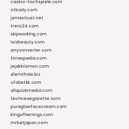
casino-tischspiele.com
otbody.com
jamestrust.net
trenz24.com
skipworking.com
loizbeauty.com
anyconverter.com
timespedia.com
jejakkrismon.com
diemthole.biz
ufabetkk.com
allquickmedia.com
technewsgazette.com
pureglowfacecream.com
kingofherrings.com
mrbetjapan.com