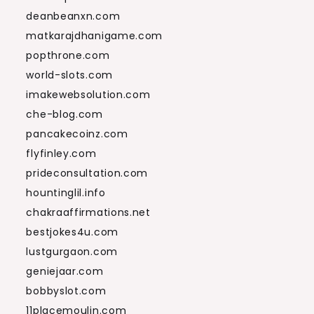
deanbeanxn.com
matkarajdhanigame.com
popthrone.com
world-slots.com
imakewebsolution.com
che-blog.com
pancakecoinz.com
flyfinley.com
prideconsultation.com
hountinglil.info
chakraaffirmations.net
bestjokes4u.com
lustgurgaon.com
geniejaar.com
bobbyslot.com
11placemoulin.com