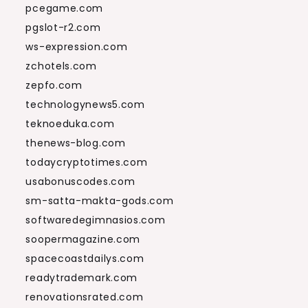
pcegame.com
pgslot-r2.com
ws-expression.com
zchotels.com
zepfo.com
technologynews5.com
teknoeduka.com
thenews-blog.com
todaycryptotimes.com
usabonuscodes.com
sm-satta-makta-gods.com
softwaredegimnasios.com
soopermagazine.com
spacecoastdailys.com
readytrademark.com
renovationsrated.com