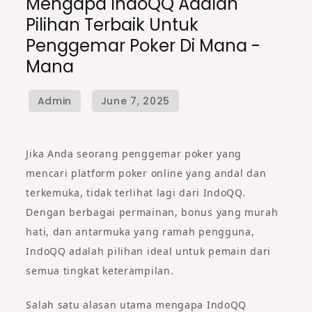
Mengapa IndoQQ Adalah
Pilihan Terbaik Untuk
Penggemar Poker Di Mana -
Mana
Jika Anda seorang penggemar poker yang
mencari platform poker online yang andal dan
terkemuka, tidak terlihat lagi dari IndoQQ.
Dengan berbagai permainan, bonus yang murah
hati, dan antarmuka yang ramah pengguna,
IndoQQ adalah pilihan ideal untuk pemain dari
semua tingkat keterampilan.
Salah satu alasan utama mengapa IndoQQ