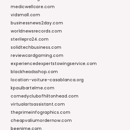
medicwellcare.com
vidsmall.com
businessnews2day.com
worldnewsrecords.com
sterilepro24.com
solidtechbusiness.com
reviewcardgaming.com
experiencedexpertstowingservice.com
blackheadsshop.com
location-voiture-casablanca.org
kpaulbartelme.com
comedyclubofhiltonhead.com
virtualartsassistant.com
theprimeinfographics.com
cheapvaliumordernow.com
beenime.com