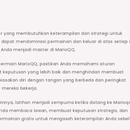
er yang membutuhkan keterampilan dan strategi untuk
da dapat mendominasi permainan dan keluar di atas setiap 
 Anda menjadi master di MarioQQ.
 bermain MarioQQ, pastikan Anda memahami aturan
 keputusan yang lebih baik dan menghindari membuat
asakan diri dengan tangan yang berbeda dan peringkat
 mereka bekerja.
 lainnya, latihan menjadi sempurna ketika datang ke Marioq
Anda membaca lawan, membuat keputusan strategis, dan
permainan gratis untuk mengasah keterampilan Anda sebe