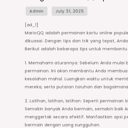
[ad_1]
MarioQQ adalah permainan kartu online popul
dikuasai. Dengan tips dan trik yang tepat, An
Berikut adalah beberapa tips untuk membantu
1. Memahami aturannya: Sebelum Anda mulai
permainan. Ini akan membantu Anda membuat
kesalahan mahal. Luangkan waktu untuk membi
mereka, serta putaran taruhan dan bagaimana
2. Latihan, latihan, latihan: Seperti permainan
Semakin banyak Anda bermain, semakin baik 
menggertak secara efektif. Manfaatkan opsi 
bermain dengan uang sungguhan.