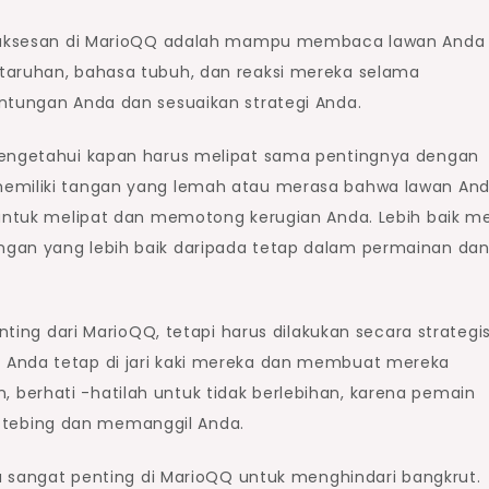
kesuksesan di MarioQQ adalah mampu membaca lawan Anda
taruhan, bahasa tubuh, dan reaksi mereka selama
untungan Anda dan sesuaikan strategi Anda.
 mengetahui kapan harus melipat sama pentingnya dengan
memiliki tangan yang lemah atau merasa bahwa lawan An
 untuk melipat dan memotong kerugian Anda. Lebih baik me
ngan yang lebih baik daripada tetap dalam permainan da
enting dari MarioQQ, tetapi harus dilakukan secara strategi
 Anda tetap di jari kaki mereka dan membuat mereka
berhati -hatilah untuk tidak berlebihan, karena pemain
tebing dan memanggil Anda.
nda sangat penting di MarioQQ untuk menghindari bangkrut.