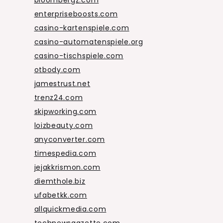
bloombergz.com
enterpriseboosts.com
casino-kartenspiele.com
casino-automatenspiele.org
casino-tischspiele.com
otbody.com
jamestrust.net
trenz24.com
skipworking.com
loizbeauty.com
anyconverter.com
timespedia.com
jejakkrismon.com
diemthole.biz
ufabetkk.com
allquickmedia.com