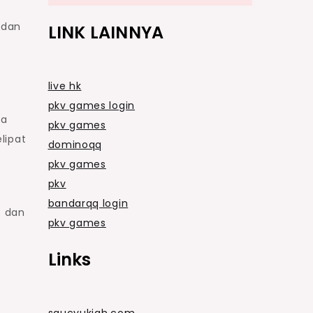
 dan
LINK LAINNYA
live hk
pkv games login
da
pkv games
lipat
dominoqq
n
pkv games
pkv
bandarqq login
s dan
pkv games
Links