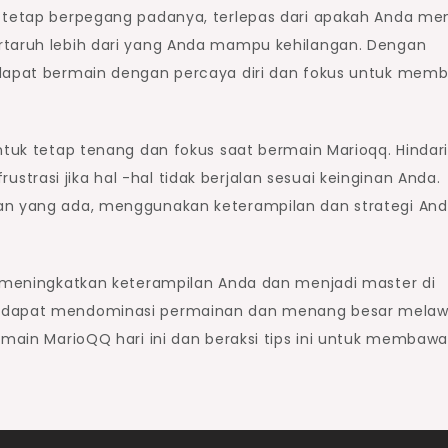
n tetap berpegang padanya, terlepas dari apakah Anda m
rtaruh lebih dari yang Anda mampu kehilangan. Dengan
 dapat bermain dengan percaya diri dan fokus untuk mem
untuk tetap tenang dan fokus saat bermain Marioqq. Hindar
trasi jika hal -hal tidak berjalan sesuai keinginan Anda.
nan yang ada, menggunakan keterampilan dan strategi An
at meningkatkan keterampilan Anda dan menjadi master di
da dapat mendominasi permainan dan menang besar mela
ermain MarioQQ hari ini dan beraksi tips ini untuk membaw