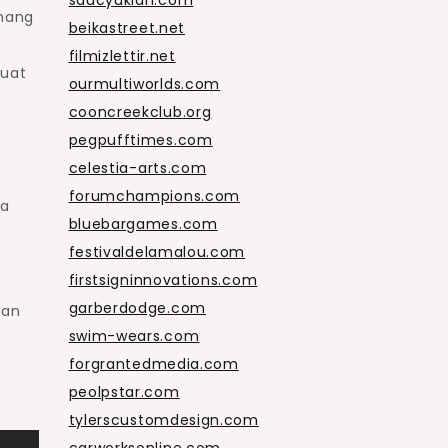
saucyukiah.com
enang
beikastreet.net
filmizlettir.net
buat
ourmultiworlds.com
cooncreekclub.org
pegpufftimes.com
i
celestia-arts.com
forumchampions.com
da
bluebargames.com
festivaldelamalou.com
firstsigninnovations.com
garberdodge.com
wan
swim-wears.com
a
forgrantedmedia.com
peolpstar.com
tylerscustomdesign.com