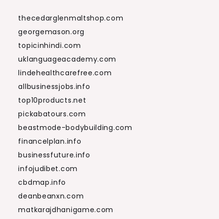
thecedarglenmaltshop.com
georgemason.org
topicinhindi.com
uklanguageacademy.com
lindehealthcarefree.com
allbusinessjobs.info
top10products.net
pickabatours.com
beastmode-bodybuilding.com
financelplan.info
businessfuture.info
infojudibet.com
cbdmap.info
deanbeanxn.com
matkarajdhanigame.com