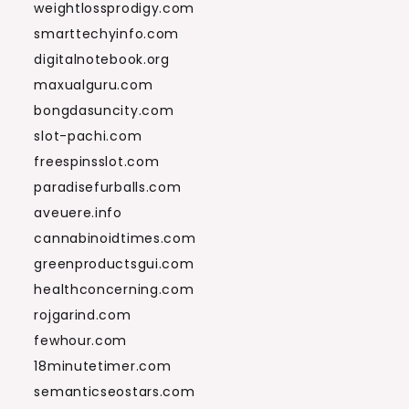
weightlossprodigy.com
smarttechyinfo.com
digitalnotebook.org
maxualguru.com
bongdasuncity.com
slot-pachi.com
freespinsslot.com
paradisefurballs.com
aveuere.info
cannabinoidtimes.com
greenproductsgui.com
healthconcerning.com
rojgarind.com
fewhour.com
18minutetimer.com
semanticseostars.com