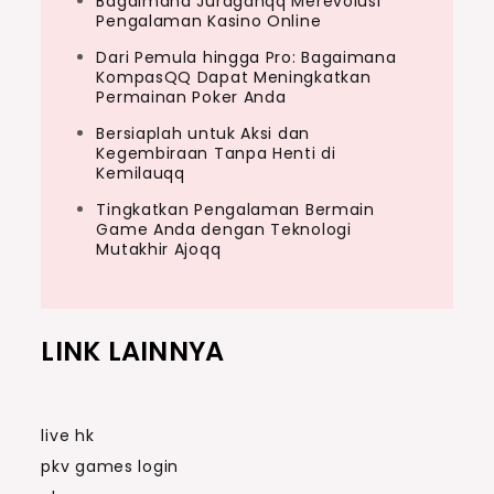
Bagaimana Juraganqq Merevolusi
Pengalaman Kasino Online
Dari Pemula hingga Pro: Bagaimana
KompasQQ Dapat Meningkatkan
Permainan Poker Anda
Bersiaplah untuk Aksi dan
Kegembiraan Tanpa Henti di
Kemilauqq
Tingkatkan Pengalaman Bermain
Game Anda dengan Teknologi
Mutakhir Ajoqq
LINK LAINNYA
live hk
pkv games login