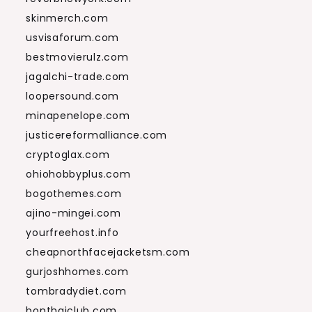
skinmerch.com
usvisaforum.com
bestmovierulz.com
jagalchi-trade.com
loopersound.com
minapenelope.com
justicereformalliance.com
cryptoglax.com
ohiohobbyplus.com
bogothemes.com
ajino-mingei.com
yourfreehost.info
cheapnorthfacejacketsm.com
gurjoshhomes.com
tombradydiet.com
bonthaiclub.com