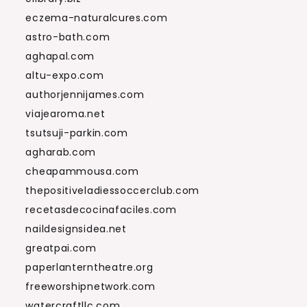
eczema-naturalcures.com
astro-bath.com
aghapal.com
altu-expo.com
authorjennijames.com
viajearoma.net
tsutsuji-parkin.com
agharab.com
cheapammousa.com
thepositiveladiessoccerclub.com
recetasdecocinafaciles.com
naildesignsidea.net
greatpai.com
paperlanterntheatre.org
freeworshipnetwork.com
watercraftllc.com