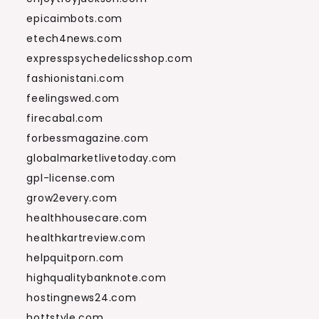
epicaimbots.com
etech4news.com
expresspsychedelicsshop.com
fashionistani.com
feelingswed.com
firecabal.com
forbessmagazine.com
globalmarketlivetoday.com
gpl-license.com
grow2every.com
healthhousecare.com
healthkartreview.com
helpquitporn.com
highqualitybanknote.com
hostingnews24.com
hottstyle.com