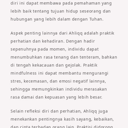
diri ini dapat membawa pada pemahaman yang
lebih baik tentang tujuan hidup seseorang dan
hubungan yang lebih dalam dengan Tuhan.
Aspek penting lainnya dari Ahliqq adalah praktik
perhatian dan kehadiran. Dengan hadir
sepenuhnya pada momen, individu dapat
menumbuhkan rasa tenang dan tenteram, bahkan
di tengah kekacauan dan gejolak. Praktik
mindfulness ini dapat membantu mengurangi
stres, kecemasan, dan emosi negatif lainnya,
sehingga memungkinkan individu merasakan
rasa damai dan kepuasan yang lebih besar.
Selain refleksi diri dan perhatian, Ahliqq juga
menekankan pentingnya kasih sayang, kebaikan,
dan cinta terhadap orang lain. Praktisi didorong