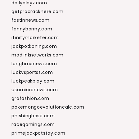
dailyplayz.com
getprocrackhere.com
fastinnews.com
fannybanny.com
ifinitymarketer.com
jackpotkoning.com
modlinknetworks.com
longtimenewz.com
luckysportss.com
luckpeakplay.com
usamicronews.com
grofashion.com
pokemongoevolutioncalc.com
phishingbase.com
racegamings.com
primejackpotstay.com