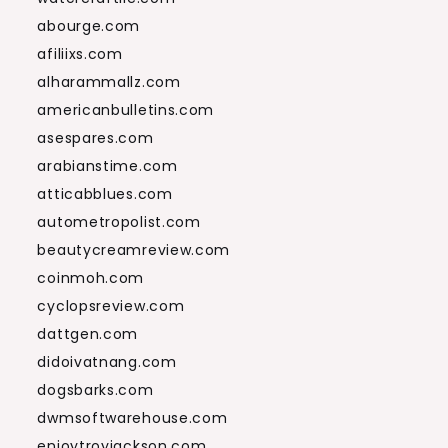
abourge.com
afiliixs.com
alharammallz.com
americanbulletins.com
asespares.com
arabianstime.com
atticabblues.com
autometropolist.com
beautycreamreview.com
coinmoh.com
cyclopsreview.com
dattgen.com
didoivatnang.com
dogsbarks.com
dwmsoftwarehouse.com
enjoytroyjackson.com