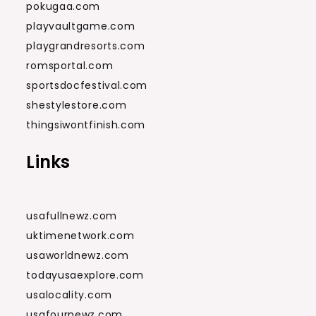
pokugaa.com
playvaultgame.com
playgrandresorts.com
romsportal.com
sportsdocfestival.com
shestylestore.com
thingsiwontfinish.com
Links
usafullnewz.com
uktimenetwork.com
usaworldnewz.com
todayusaexplore.com
usalocality.com
usafournewz.com