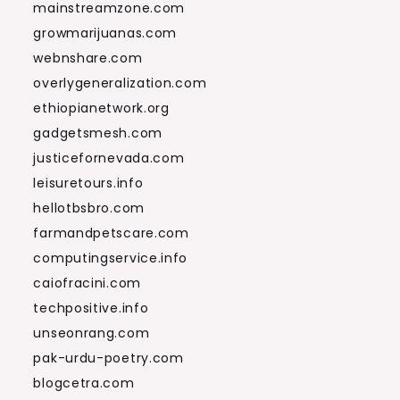
mainstreamzone.com
growmarijuanas.com
webnshare.com
overlygeneralization.com
ethiopianetwork.org
gadgetsmesh.com
justicefornevada.com
leisuretours.info
hellotbsbro.com
farmandpetscare.com
computingservice.info
caiofracini.com
techpositive.info
unseonrang.com
pak-urdu-poetry.com
blogcetra.com