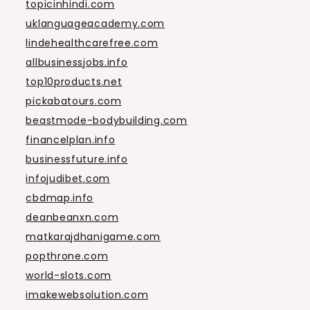
topicinhindi.com
uklanguageacademy.com
lindehealthcarefree.com
allbusinessjobs.info
top10products.net
pickabatours.com
beastmode-bodybuilding.com
financelplan.info
businessfuture.info
infojudibet.com
cbdmap.info
deanbeanxn.com
matkarajdhanigame.com
popthrone.com
world-slots.com
imakewebsolution.com