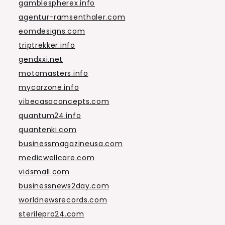
gamblespherex.info
agentur-ramsenthaler.com
eomdesigns.com
triptrekker.info
gendxxi.net
motomasters.info
mycarzone.info
vibecasaconcepts.com
quantum24.info
quantenki.com
businessmagazineusa.com
medicwellcare.com
vidsmall.com
businessnews2day.com
worldnewsrecords.com
sterilepro24.com