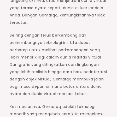
langsung aksinya, atau menjelajahi dunia virtual
yang terasa nyata seperti dunia di luar jendela
Anda. Dengan Gemarqq, kemungkinannya tidak
terbatas.
Seiring dengan terus berkembang dan
berkembangnya teknologi ini, kita dapat
berharap untuk melihat perkembangan yang
lebih menarik lagi dalam dunia realitas virtual.
Dari grafis yang ditingkatkan dan lingkungan
yang lebih realistis hingga cara baru berinteraksi
dengan objek virtual, Gemarqq membuka jalan
bagi masa depan di mana batas antara dunia
nyata dan dunia virtual menjadi kabur.
Kesimpulannya, Gemarqq adalah teknologi
menarik yang mengubah cara kita mengalami