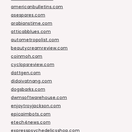
americanbulletins.com
asespares.com
arabianstime.com
atticabblues.com
autometropolist.com
beautycreamreview.com
coinmoh.com
cyclopsreview.com
dattgen.com
didoivatnang.com
dogsbarks.com
dwmsoftwarehouse.com
enjoytroyjackson.com
epicaimbots.com
etech4news.com
expresspsychedelicsshop.com