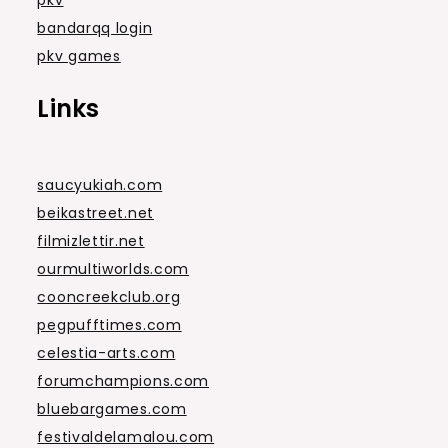
bandarqq login
pkv games
Links
saucyukiah.com
beikastreet.net
filmizlettir.net
ourmultiworlds.com
cooncreekclub.org
pegpufftimes.com
celestia-arts.com
forumchampions.com
bluebargames.com
festivaldelamalou.com