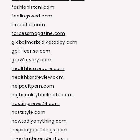
fashionistani.com
feelingswed.com
firecabal.com
forbessmagazine.com
globalmarketlivetoday.com
gpl-license.com
grow2every.com
healthhousecare.com
healthkartreview.com
helpquitporn.com
highqualitybanknote.com
hostingnews24.com
hottstyle.com
howtodiyanything.com
inspiringearthlings.com
investindependent.com