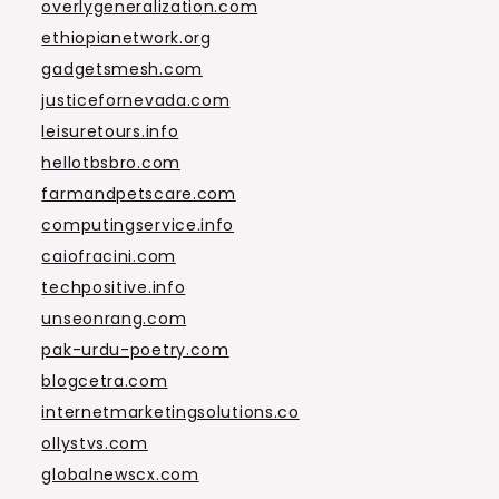
overlygeneralization.com
ethiopianetwork.org
gadgetsmesh.com
justicefornevada.com
leisuretours.info
hellotbsbro.com
farmandpetscare.com
computingservice.info
caiofracini.com
techpositive.info
unseonrang.com
pak-urdu-poetry.com
blogcetra.com
internetmarketingsolutions.co
ollystvs.com
globalnewscx.com