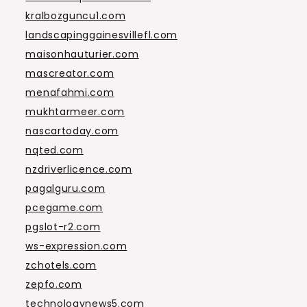
kralbozguncu1.com
landscapinggainesvillefl.com
maisonhauturier.com
mascreator.com
menafahmi.com
mukhtarmeer.com
nascartoday.com
nqted.com
nzdriverlicence.com
pagalguru.com
pcegame.com
pgslot-r2.com
ws-expression.com
zchotels.com
zepfo.com
technologynews5.com