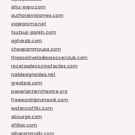
altu-expo.com
authorjennijames.com
viajearoma.net
tsutsuji-parkin.com
agharab.com
cheapammousa.com
thepositiveladiessoccerclub.com
recetasdecocinafaciles.com
naildesignsidea.net
greatpai.com
paperlanterntheatre.org
freeworshipnetwork.com
watercraftllc.com
abourge.com
afiliixs.com
alharammallz.com