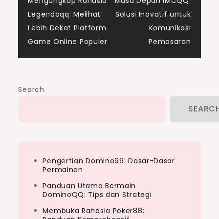
Mengungkap Rahasia
Masa Depan IMCQQ:
navigation
Legendaqq: Melihat
Solusi Inovatif untuk
Lebih Dekat Platform
Komunikasi
Game Online Populer
Pemasaran
Search
SEARC
Pengertian Domino99: Dasar-Dasar
Permainan
Panduan Utama Bermain
DominoQQ: Tips dan Strategi
Membuka Rahasia Poker88: