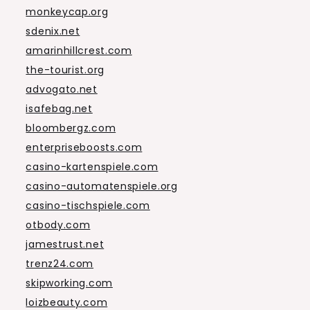
monkeycap.org
sdenix.net
amarinhillcrest.com
the-tourist.org
advogato.net
isafebag.net
bloombergz.com
enterpriseboosts.com
casino-kartenspiele.com
casino-automatenspiele.org
casino-tischspiele.com
otbody.com
jamestrust.net
trenz24.com
skipworking.com
loizbeauty.com