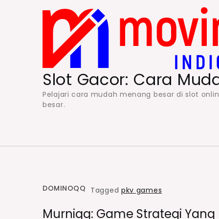
Skip
to
content
Slot Gacor: Cara Muda
Pelajari cara mudah menang besar di slot onli
besar.
DOMINOQQ
Tagged
pkv games
Murniqq: Game Strategi Yan