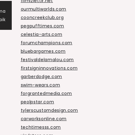
filmizlettir.net
ourmultiworlds.com
ama
cooncreekclub.org
aik
pegpufftimes.com
celestia-arts.com
forumchampions.com
bluebargames.com
festivaldelamalou.com
firstsigninnovations.com
garberdodge.com
swim-wears.com
forgrantedmedia.com
peolpstar.com
tylerscustomdesign.com
carworksonline.com
techtimesss.com