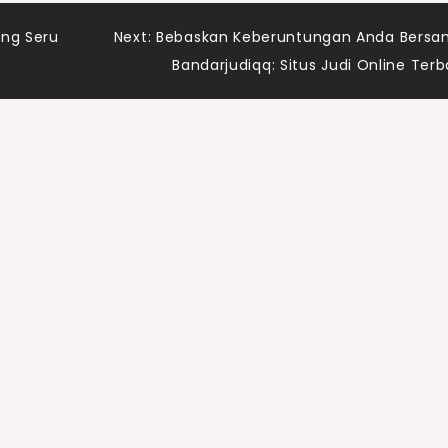
ang Seru
Next:
Bebaskan Keberuntungan Anda Bers
Bandarjudiqq: Situs Judi Online Terb