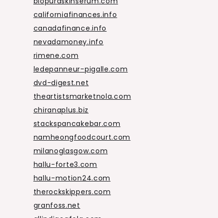
biopuraskinserum.com
californiafinances.info
canadafinance.info
nevadamoney.info
rimene.com
ledepanneur-pigalle.com
dvd-digest.net
theartistsmarketnola.com
chiranaplus.biz
stackspancakebar.com
namheongfoodcourt.com
milanoglasgow.com
hallu-forte3.com
hallu-motion24.com
therockskippers.com
granfoss.net