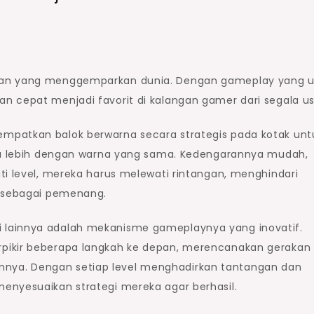
kan yang menggemparkan dunia. Dengan gameplay yang u
n cepat menjadi favorit di kalangan gamer dari segala us
mpatkan balok berwarna secara strategis pada kotak unt
tau lebih dengan warna yang sama. Kedengarannya mudah,
ti level, mereka harus melewati rintangan, menghindari
r sebagai pemenang.
 lainnya adalah mekanisme gameplaynya yang inovatif.
pikir beberapa langkah ke depan, merencanakan gerakan
nya. Dengan setiap level menghadirkan tantangan dan
enyesuaikan strategi mereka agar berhasil.