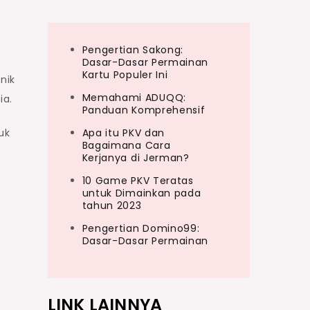
Pengertian Sakong:
Dasar-Dasar Permainan
Kartu Populer Ini
nik
Memahami ADUQQ:
ia.
Panduan Komprehensif
uk
Apa itu PKV dan
Bagaimana Cara
Kerjanya di Jerman?
10 Game PKV Teratas
untuk Dimainkan pada
tahun 2023
Pengertian Domino99:
Dasar-Dasar Permainan
LINK LAINNYA