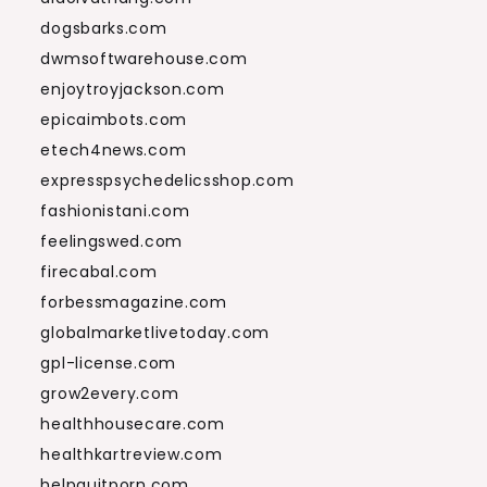
dogsbarks.com
dwmsoftwarehouse.com
enjoytroyjackson.com
epicaimbots.com
etech4news.com
expresspsychedelicsshop.com
fashionistani.com
feelingswed.com
firecabal.com
forbessmagazine.com
globalmarketlivetoday.com
gpl-license.com
grow2every.com
healthhousecare.com
healthkartreview.com
helpquitporn.com