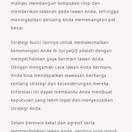
mampu membangun tumpukan chip dan
memberikan tekanan pada lawan Anda, sehingga
meningkatkan peluang Anda memenangkan pot
besar.
Strategi kunci lainnya untuk memaksimalkan
kemenangan Anda di SuryaQQ adalah dengan
memperhatikan gaya bermain lawan Anda.
Dengan mengamati cara lawan Anda bermain,
Anda bisa mendapatkan wawasan berharga
tentang strategi dan kecenderungan mereka.
Informasi ini dapat membantu Anda membuat
keputusan yang lebih tepat dan menyesuaikan
strategi Anda.
Selain bermain ketat dan agresif serta
memperhatikan lawan Anda, penting juga untuk