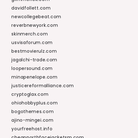
davidfollett.com
newcollegebeat.com
reverbnewyork.com
skinmerch.com
usvisaforum.com
bestmovierulz.com
jagalchi-trade.com
loopersound.com
minapenelope.com
justicereformalliance.com
cryptoglax.com
ohiohobbyplus.com
bogothemes.com
ajino-mingei.com
yourfreehost.info
cheapnorthfacejacketsm.com