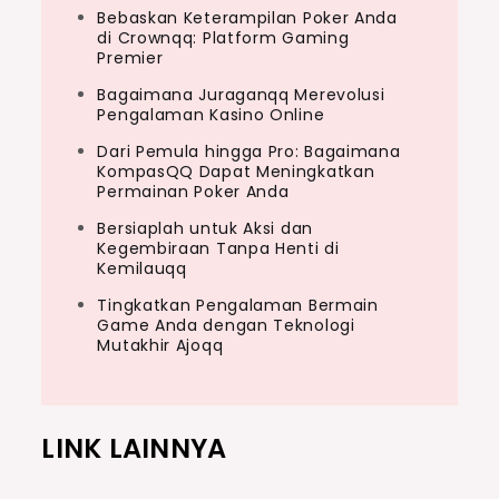
Bebaskan Keterampilan Poker Anda
di Crownqq: Platform Gaming
Premier
Bagaimana Juraganqq Merevolusi
Pengalaman Kasino Online
Dari Pemula hingga Pro: Bagaimana
KompasQQ Dapat Meningkatkan
Permainan Poker Anda
Bersiaplah untuk Aksi dan
Kegembiraan Tanpa Henti di
Kemilauqq
Tingkatkan Pengalaman Bermain
Game Anda dengan Teknologi
Mutakhir Ajoqq
LINK LAINNYA