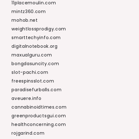
11placemoulin.com
mintz360.com
mohob.net
weightlossprodigy.com
smarttechyinfo.com
digitalnotebook.org
maxualguru.com
bongdasuncity.com
slot-pachi.com
freespinsslot.com
paradisefurballs.com
aveuere.info
cannabinoidtimes.com
greenproductsgui.com
healthconcerning.com
rojgarind.com