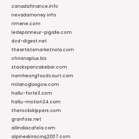
canadafinance.info
nevadamoney.info
rimene.com
ledepanneur-pigalle.com
dvd-digest.net
theartistsmarketnola.com
chiranaplus.biz
stackspancakebar.com
namheongfoodcourt.com
milanoglasgow.com
hallu-forte3.com
hallu-motion24.com
therockskippers.com
granfoss.net
allindiacafela.com
alpineskiracing2007.com