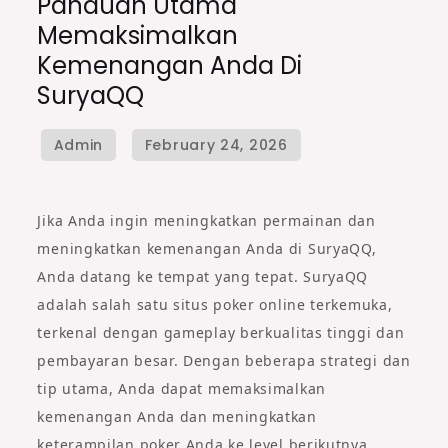
Panduan Utama
Memaksimalkan
Kemenangan Anda Di
SuryaQQ
Jika Anda ingin meningkatkan permainan dan
meningkatkan kemenangan Anda di SuryaQQ,
Anda datang ke tempat yang tepat. SuryaQQ
adalah salah satu situs poker online terkemuka,
terkenal dengan gameplay berkualitas tinggi dan
pembayaran besar. Dengan beberapa strategi dan
tip utama, Anda dapat memaksimalkan
kemenangan Anda dan meningkatkan
keterampilan poker Anda ke level berikutnya.