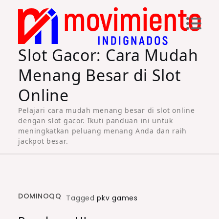
Skip
to
content
Slot Gacor: Cara Mudah
Menang Besar di Slot
Online
Pelajari cara mudah menang besar di slot online
dengan slot gacor. Ikuti panduan ini untuk
meningkatkan peluang menang Anda dan raih
jackpot besar.
DOMINOQQ
Tagged
pkv games