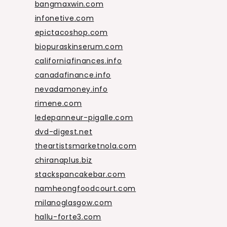
bangmaxwin.com
infonetive.com
epictacoshop.com
biopuraskinserum.com
californiafinances.info
canadafinance.info
nevadamoney.info
rimene.com
ledepanneur-pigalle.com
dvd-digest.net
theartistsmarketnola.com
chiranaplus.biz
stackspancakebar.com
namheongfoodcourt.com
milanoglasgow.com
hallu-forte3.com