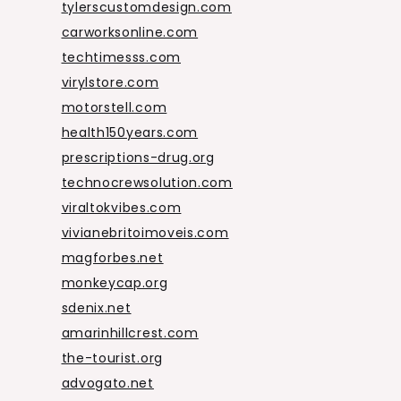
tylerscustomdesign.com
carworksonline.com
techtimesss.com
virylstore.com
motorstell.com
health150years.com
prescriptions-drug.org
technocrewsolution.com
viraltokvibes.com
vivianebritoimoveis.com
magforbes.net
monkeycap.org
sdenix.net
amarinhillcrest.com
the-tourist.org
advogato.net