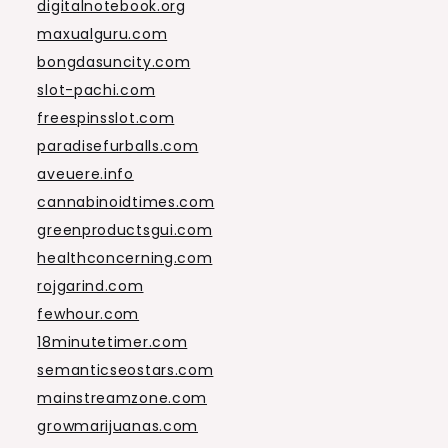
digitalnotebook.org
maxualguru.com
bongdasuncity.com
slot-pachi.com
freespinsslot.com
paradisefurballs.com
aveuere.info
cannabinoidtimes.com
greenproductsgui.com
healthconcerning.com
rojgarind.com
fewhour.com
18minutetimer.com
semanticseostars.com
mainstreamzone.com
growmarijuanas.com