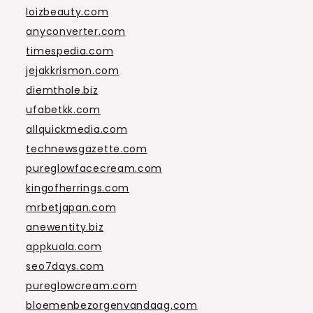
loizbeauty.com
anyconverter.com
timespedia.com
jejakkrismon.com
diemthole.biz
ufabetkk.com
allquickmedia.com
technewsgazette.com
pureglowfacecream.com
kingofherrings.com
mrbetjapan.com
anewentity.biz
appkuala.com
seo7days.com
pureglowcream.com
bloemenbezorgenvandaag.com