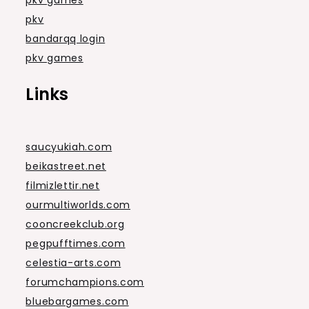
pkv
bandarqq login
pkv games
Links
saucyukiah.com
beikastreet.net
filmizlettir.net
ourmultiworlds.com
cooncreekclub.org
pegpufftimes.com
celestia-arts.com
forumchampions.com
bluebargames.com