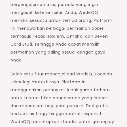
berpengalaman atau pemula yang ingin
mengasah keterampilan Anda, WedeQQ
memiliki sesuatu untuk semua orang. Platform
ini menawarkan berbagai permainan poker,
termasuk Texas Hold’em, Omaha, dan Seven
Card Stud, sehingga Anda dapat memilih
permainan yang paling sesuai dengan gaya
Anda.
Salah satu fitur menonjol dari WedeQQ adalah
teknologi mutakhirnya. Platform ini
menggunakan perangkat lunak game terbaru
untuk memastikan pengalaman yang lancar
dan mendalam bagi para pemain. Dari grafis
berkualitas tinggi hingga kontrol responsif,
WedeQQ menetapkan standar untuk gameplay