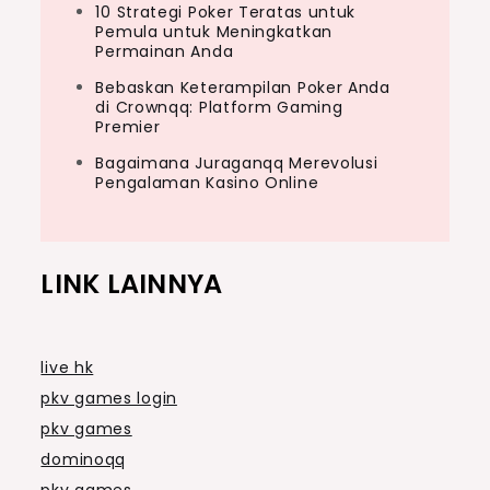
10 Strategi Poker Teratas untuk
Pemula untuk Meningkatkan
Permainan Anda
Bebaskan Keterampilan Poker Anda
di Crownqq: Platform Gaming
Premier
Bagaimana Juraganqq Merevolusi
Pengalaman Kasino Online
LINK LAINNYA
live hk
pkv games login
pkv games
dominoqq
pkv games