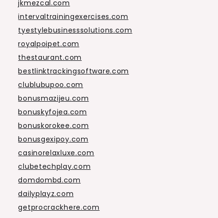
jkmezcal.com
intervaltrainingexercises.com
tyestylebusinesssolutions.com
royalpoipet.com
thestaurant.com
bestlinktrackingsoftware.com
clublubupoo.com
bonusmazijeu.com
bonuskyfojea.com
bonuskorokee.com
bonusgexipoy.com
casinorelaxluxe.com
clubetechplay.com
domdombd.com
dailyplayz.com
getprocrackhere.com