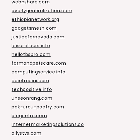
webnshare.com
overlygeneralization.com
ethiopianetwork.org
gadgetsmesh.com
justicefornevada.com
leisuretours.info
hellotbsbro.com
farmandpetscare.com
computingservice.info
caiofracini.com
techpositive.info
unseonrang.com
pak-urdu-poetry.com
blogcetra.com
internetmarketingsolutions.co
ollystvs.com