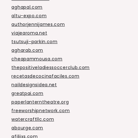
aghapal.com
altu-expo.com
authorjennijames.com
viajearoma.net
tsutsuji-parkin.com
agharab.com
cheapammousa.com
thepositiveladiessoccerclub.com
recetasdecocinafaciles.com
naildesignsidea.net
greatpai.com
paperlanterntheatre.org
freeworshipnetwork.com
watercraftllc.com
abourge.com
afiliixs.com