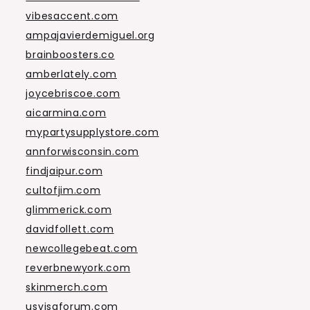
vibesaccent.com
ampajavierdemiguel.org
brainboosters.co
amberlately.com
joycebriscoe.com
aicarmina.com
mypartysupplystore.com
annforwisconsin.com
findjaipur.com
cultofjim.com
glimmerick.com
davidfollett.com
newcollegebeat.com
reverbnewyork.com
skinmerch.com
usvisaforum.com