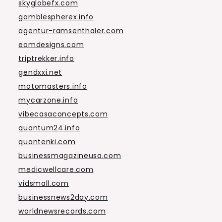
skyglobefx.com
gamblespherex.info
agentur-ramsenthaler.com
eomdesigns.com
triptrekker.info
gendxxi.net
motomasters.info
mycarzone.info
vibecasaconcepts.com
quantum24.info
quantenki.com
businessmagazineusa.com
medicwellcare.com
vidsmall.com
businessnews2day.com
worldnewsrecords.com