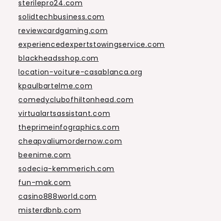
sterilepro24.com
solidtechbusiness.com
reviewcardgaming.com
experiencedexpertstowingservice.com
blackheadsshop.com
location-voiture-casablanca.org
kpaulbartelme.com
comedyclubofhiltonhead.com
virtualartsassistant.com
theprimeinfographics.com
cheapvaliumordernow.com
beenime.com
sodecia-kemmerich.com
fun-mak.com
casino888world.com
misterdbnb.com