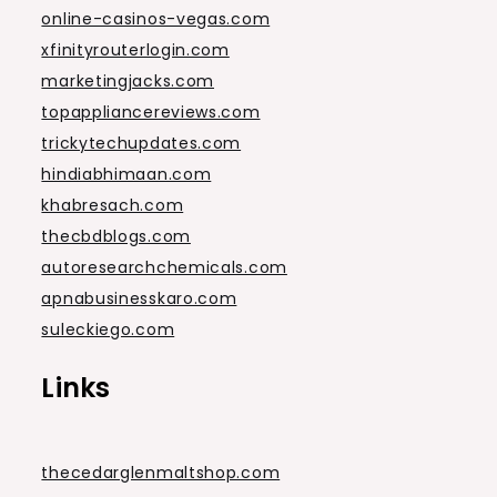
online-casinos-vegas.com
xfinityrouterlogin.com
marketingjacks.com
topappliancereviews.com
trickytechupdates.com
hindiabhimaan.com
khabresach.com
thecbdblogs.com
autoresearchchemicals.com
apnabusinesskaro.com
suleckiego.com
Links
thecedarglenmaltshop.com