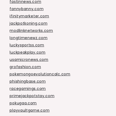
fastinnews.com
fannybanny.com
ifinitymarketer.com
jackpotkoning.com
modlinknetworks.com
longtimenewz.com
luckysportss.com
luckpeakplay.com
usamicronews.com
grofashion.com
pokemongoevolutioncalc.com
phishingbase.com
racegamings.com
primejackpotstay.com
pokugaa.com
playvaultgame.com