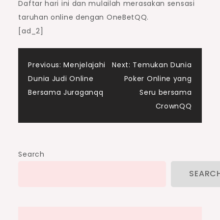
Daftar hari ini dan mulailah merasakan sensasi
taruhan online dengan OneBetQQ.
[ad_2]
Post
Previous:
Menjelajahi
Next:
Temukan Dunia
Dunia Judi Online
Poker Online yang
navigation
Bersama Juraganqq
Seru bersama
CrownQQ
Search
SEARC