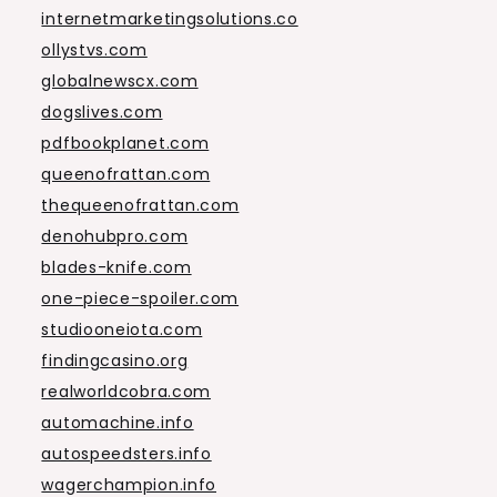
internetmarketingsolutions.co
ollystvs.com
globalnewscx.com
dogslives.com
pdfbookplanet.com
queenofrattan.com
thequeenofrattan.com
denohubpro.com
blades-knife.com
one-piece-spoiler.com
studiooneiota.com
findingcasino.org
realworldcobra.com
automachine.info
autospeedsters.info
wagerchampion.info