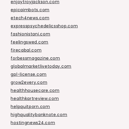
enjoytroyjackson.com
epicaimbots.com
etech4news.com
expresspsychedelicsshop.com
fashionistani.com
feelingswed.com
firecabal.com
forbessmagazine.com
globalmarketlivetoday.com
gpl-license.com
grow2every.com
healthhousecare.com
healthkartreview.com
helpquitporn.com
highqualitybanknote.com
hostingnews24.com