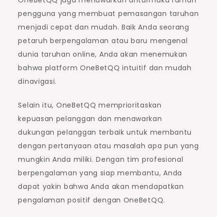
pengguna yang membuat pemasangan taruhan
menjadi cepat dan mudah. Baik Anda seorang
petaruh berpengalaman atau baru mengenal
dunia taruhan online, Anda akan menemukan
bahwa platform OneBetQQ intuitif dan mudah
dinavigasi.
Selain itu, OneBetQQ memprioritaskan
kepuasan pelanggan dan menawarkan
dukungan pelanggan terbaik untuk membantu
dengan pertanyaan atau masalah apa pun yang
mungkin Anda miliki. Dengan tim profesional
berpengalaman yang siap membantu, Anda
dapat yakin bahwa Anda akan mendapatkan
pengalaman positif dengan OneBetQQ.