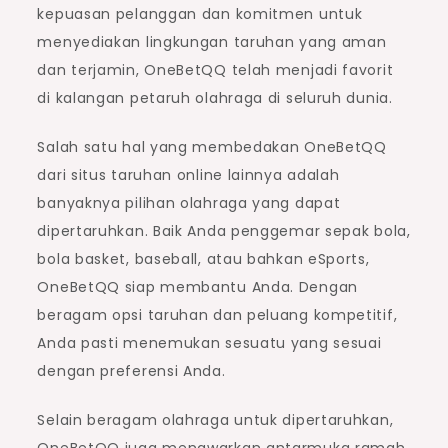
kepuasan pelanggan dan komitmen untuk
menyediakan lingkungan taruhan yang aman
dan terjamin, OneBetQQ telah menjadi favorit
di kalangan petaruh olahraga di seluruh dunia.
Salah satu hal yang membedakan OneBetQQ
dari situs taruhan online lainnya adalah
banyaknya pilihan olahraga yang dapat
dipertaruhkan. Baik Anda penggemar sepak bola,
bola basket, baseball, atau bahkan eSports,
OneBetQQ siap membantu Anda. Dengan
beragam opsi taruhan dan peluang kompetitif,
Anda pasti menemukan sesuatu yang sesuai
dengan preferensi Anda.
Selain beragam olahraga untuk dipertaruhkan,
OneBetQQ juga menawarkan antarmuka ramah