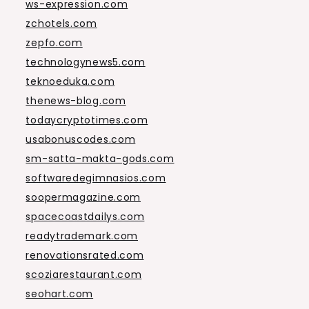
ws-expression.com
zchotels.com
zepfo.com
technologynews5.com
teknoeduka.com
thenews-blog.com
todaycryptotimes.com
usabonuscodes.com
sm-satta-makta-gods.com
softwaredegimnasios.com
soopermagazine.com
spacecoastdailys.com
readytrademark.com
renovationsrated.com
scoziarestaurant.com
seohart.com