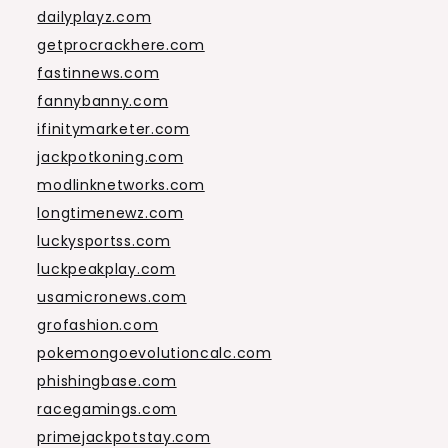
dailyplayz.com
getprocrackhere.com
fastinnews.com
fannybanny.com
ifinitymarketer.com
jackpotkoning.com
modlinknetworks.com
longtimenewz.com
luckysportss.com
luckpeakplay.com
usamicronews.com
grofashion.com
pokemongoevolutioncalc.com
phishingbase.com
racegamings.com
primejackpotstay.com