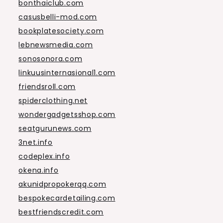
bonthaiclub.com
casusbelli-mod.com
bookplatesociety.com
lebnewsmedia.com
sonosonora.com
linkuusinternasional1.com
friendsroll.com
spiderclothing.net
wondergadgetsshop.com
seatgurunews.com
3net.info
codeplex.info
okena.info
akunidpropokerqq.com
bespokecardetailing.com
bestfriendscredit.com