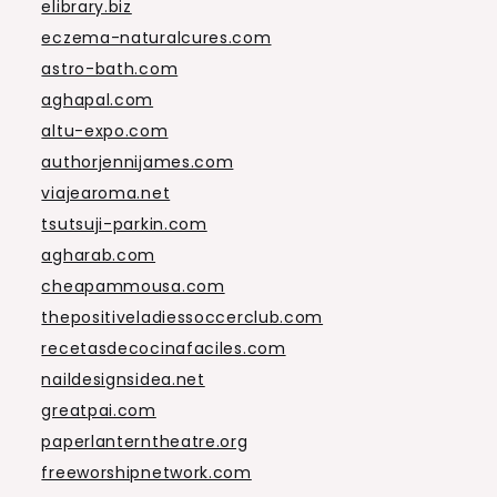
elibrary.biz
eczema-naturalcures.com
astro-bath.com
aghapal.com
altu-expo.com
authorjennijames.com
viajearoma.net
tsutsuji-parkin.com
agharab.com
cheapammousa.com
thepositiveladiessoccerclub.com
recetasdecocinafaciles.com
naildesignsidea.net
greatpai.com
paperlanterntheatre.org
freeworshipnetwork.com