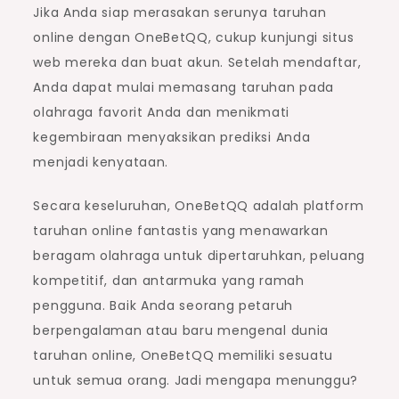
Jika Anda siap merasakan serunya taruhan
online dengan OneBetQQ, cukup kunjungi situs
web mereka dan buat akun. Setelah mendaftar,
Anda dapat mulai memasang taruhan pada
olahraga favorit Anda dan menikmati
kegembiraan menyaksikan prediksi Anda
menjadi kenyataan.
Secara keseluruhan, OneBetQQ adalah platform
taruhan online fantastis yang menawarkan
beragam olahraga untuk dipertaruhkan, peluang
kompetitif, dan antarmuka yang ramah
pengguna. Baik Anda seorang petaruh
berpengalaman atau baru mengenal dunia
taruhan online, OneBetQQ memiliki sesuatu
untuk semua orang. Jadi mengapa menunggu?