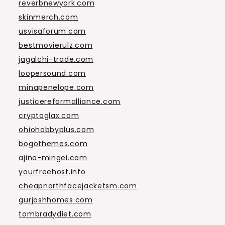
reverbnewyork.com
skinmerch.com
usvisaforum.com
bestmovierulz.com
jagalchi-trade.com
loopersound.com
minapenelope.com
justicereformalliance.com
cryptoglax.com
ohiohobbyplus.com
bogothemes.com
ajino-mingei.com
yourfreehost.info
cheapnorthfacejacketsm.com
gurjoshhomes.com
tombradydiet.com