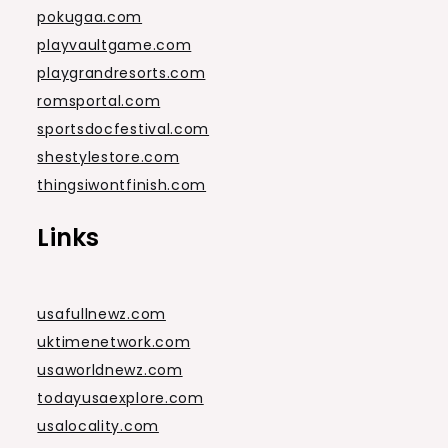
pokugaa.com
playvaultgame.com
playgrandresorts.com
romsportal.com
sportsdocfestival.com
shestylestore.com
thingsiwontfinish.com
Links
usafullnewz.com
uktimenetwork.com
usaworldnewz.com
todayusaexplore.com
usalocality.com