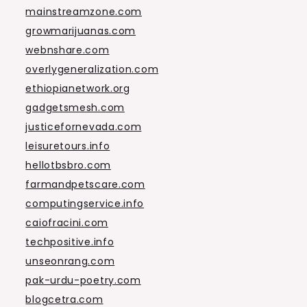
mainstreamzone.com
growmarijuanas.com
webnshare.com
overlygeneralization.com
ethiopianetwork.org
gadgetsmesh.com
justicefornevada.com
leisuretours.info
hellotbsbro.com
farmandpetscare.com
computingservice.info
caiofracini.com
techpositive.info
unseonrang.com
pak-urdu-poetry.com
blogcetra.com