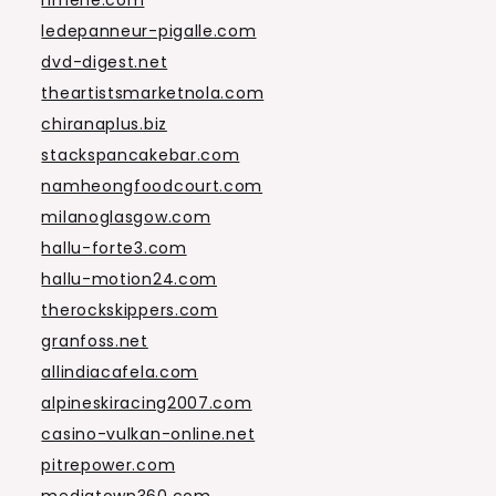
ledepanneur-pigalle.com
dvd-digest.net
theartistsmarketnola.com
chiranaplus.biz
stackspancakebar.com
namheongfoodcourt.com
milanoglasgow.com
hallu-forte3.com
hallu-motion24.com
therockskippers.com
granfoss.net
allindiacafela.com
alpineskiracing2007.com
casino-vulkan-online.net
pitrepower.com
mediatown360.com