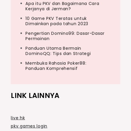
Apa itu PKV dan Bagaimana Cara
Kerjanya di Jerman?
10 Game PKV Teratas untuk
Dimainkan pada tahun 2023
Pengertian Domino99: Dasar-Dasar
Permainan
Panduan Utama Bermain
DominoQQ: Tips dan Strategi
Membuka Rahasia Poker88:
Panduan Komprehensif
LINK LAINNYA
live hk
pkv games login