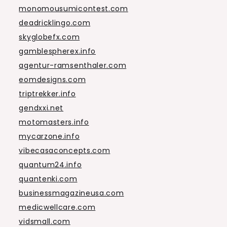
monomousumicontest.com
deadricklingo.com
skyglobefx.com
gamblespherex.info
agentur-ramsenthaler.com
eomdesigns.com
triptrekker.info
gendxxi.net
motomasters.info
mycarzone.info
vibecasaconcepts.com
quantum24.info
quantenki.com
businessmagazineusa.com
medicwellcare.com
vidsmall.com