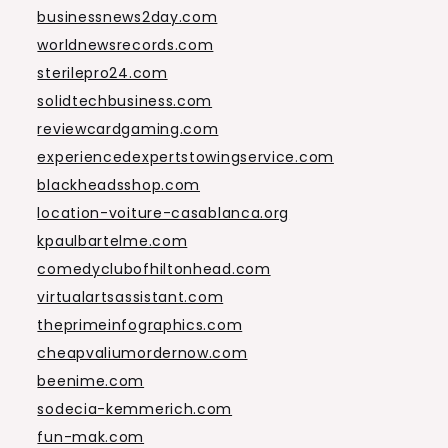
businessnews2day.com
worldnewsrecords.com
sterilepro24.com
solidtechbusiness.com
reviewcardgaming.com
experiencedexpertstowingservice.com
blackheadsshop.com
location-voiture-casablanca.org
kpaulbartelme.com
comedyclubofhiltonhead.com
virtualartsassistant.com
theprimeinfographics.com
cheapvaliumordernow.com
beenime.com
sodecia-kemmerich.com
fun-mak.com