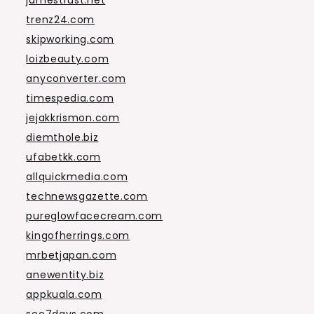
trenz24.com
skipworking.com
loizbeauty.com
anyconverter.com
timespedia.com
jejakkrismon.com
diemthole.biz
ufabetkk.com
allquickmedia.com
technewsgazette.com
pureglowfacecream.com
kingofherrings.com
mrbetjapan.com
anewentity.biz
appkuala.com
seo7days.com