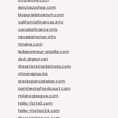
infonetive.com
epictacoshop.com
biopuraskinserum.com
californiafinances.info
canadafinance.info
nevadamoney.info
rimene.com
ledepanneur-pigalle.com
dvd-digest.net
theartistsmarketnola.com
chiranaplus.biz
stackspancakebar.com
namheongfoodcourt.com
milanoglasgow.com
hallu-forte3.com
hallu-motion24.com