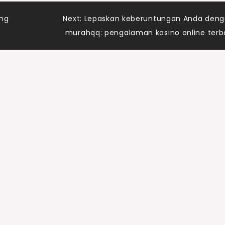
ng
Next:
Lepaskan keberuntungan Anda den
murahqq: pengalaman kasino online terb