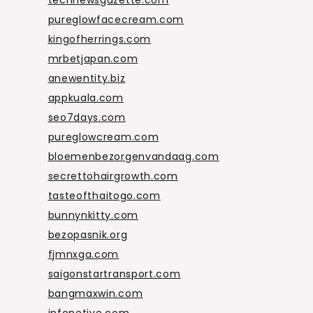
technewsgazette.com
pureglowfacecream.com
kingofherrings.com
mrbetjapan.com
anewentity.biz
appkuala.com
seo7days.com
pureglowcream.com
bloemenbezorgenvandaag.com
secrettohairgrowth.com
tasteofthaitogo.com
bunnynkitty.com
bezopasnik.org
fjmnxga.com
saigonstartransport.com
bangmaxwin.com