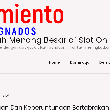
h Menang Besar di Slot Onl
ne dengan slot gacor. Ikuti panduan ini untuk meningkatk
Home
Dominoqq
Demo
s
,
slot
ngan Dan Keberuntungan Bertabrakan