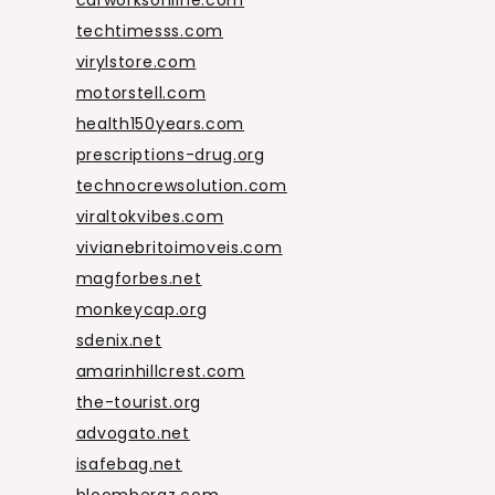
carworksonline.com
techtimesss.com
virylstore.com
motorstell.com
health150years.com
prescriptions-drug.org
technocrewsolution.com
viraltokvibes.com
vivianebritoimoveis.com
magforbes.net
monkeycap.org
sdenix.net
amarinhillcrest.com
the-tourist.org
advogato.net
isafebag.net