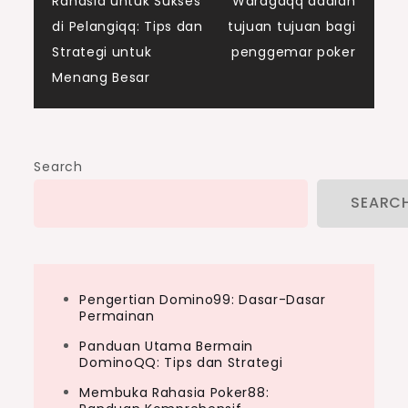
Rahasia untuk Sukses
Waragaqq adalah
navigation
di Pelangiqq: Tips dan
tujuan tujuan bagi
Strategi untuk
penggemar poker
Menang Besar
Search
SEARC
Pengertian Domino99: Dasar-Dasar
Permainan
Panduan Utama Bermain
DominoQQ: Tips dan Strategi
Membuka Rahasia Poker88: