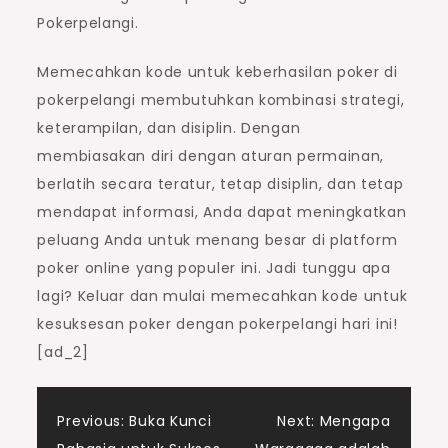
Pokerpelangi.
Memecahkan kode untuk keberhasilan poker di
pokerpelangi membutuhkan kombinasi strategi,
keterampilan, dan disiplin. Dengan
membiasakan diri dengan aturan permainan,
berlatih secara teratur, tetap disiplin, dan tetap
mendapat informasi, Anda dapat meningkatkan
peluang Anda untuk menang besar di platform
poker online yang populer ini. Jadi tunggu apa
lagi? Keluar dan mulai memecahkan kode untuk
kesuksesan poker dengan pokerpelangi hari ini!
[ad_2]
Post
Previous:
Buka Kunci
Next:
Mengapa