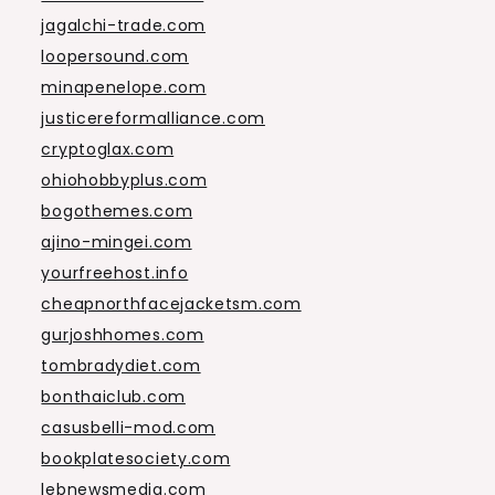
jagalchi-trade.com
loopersound.com
minapenelope.com
justicereformalliance.com
cryptoglax.com
ohiohobbyplus.com
bogothemes.com
ajino-mingei.com
yourfreehost.info
cheapnorthfacejacketsm.com
gurjoshhomes.com
tombradydiet.com
bonthaiclub.com
casusbelli-mod.com
bookplatesociety.com
lebnewsmedia.com