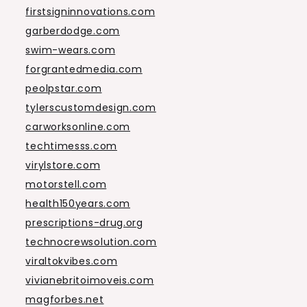
firstsigninnovations.com
garberdodge.com
swim-wears.com
forgrantedmedia.com
peolpstar.com
tylerscustomdesign.com
carworksonline.com
techtimesss.com
virylstore.com
motorstell.com
health150years.com
prescriptions-drug.org
technocrewsolution.com
viraltokvibes.com
vivianebritoimoveis.com
magforbes.net