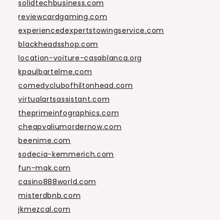
solidtechbusiness.com
reviewcardgaming.com
experiencedexpertstowingservice.com
blackheadsshop.com
location-voiture-casablanca.org
kpaulbartelme.com
comedyclubofhiltonhead.com
virtualartsassistant.com
theprimeinfographics.com
cheapvaliumordernow.com
beenime.com
sodecia-kemmerich.com
fun-mak.com
casino888world.com
misterdbnb.com
jkmezcal.com