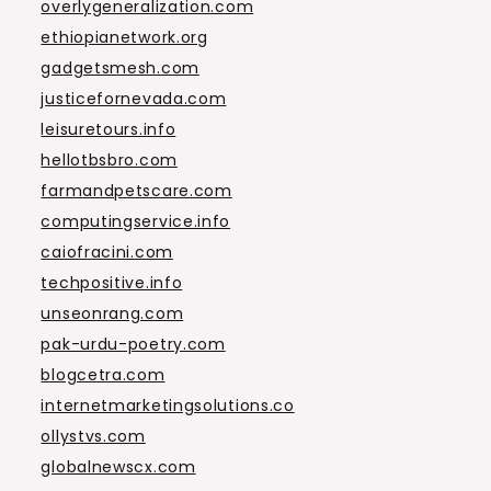
overlygeneralization.com
ethiopianetwork.org
gadgetsmesh.com
justicefornevada.com
leisuretours.info
hellotbsbro.com
farmandpetscare.com
computingservice.info
caiofracini.com
techpositive.info
unseonrang.com
pak-urdu-poetry.com
blogcetra.com
internetmarketingsolutions.co
ollystvs.com
globalnewscx.com