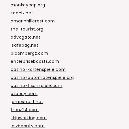
monkeycap.org
sdenix.net
amarinhillcrest.com
the-tourist.org
advogato.net
isafebag.net
bloombergz.com
enterpriseboosts.com
casino-kartenspiele.com
casino-automatenspiele.org
casino-tischspiele.com
otbody.com
jamestrust.net
trenz24.com
skipworking.com
loizbeauty.com