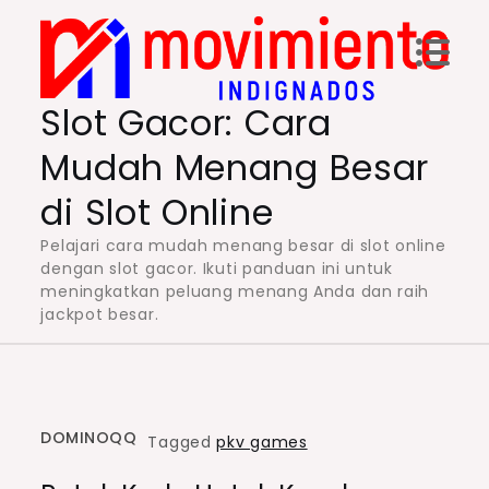
Skip
to
content
Slot Gacor: Cara
Mudah Menang Besar
di Slot Online
Pelajari cara mudah menang besar di slot online
dengan slot gacor. Ikuti panduan ini untuk
meningkatkan peluang menang Anda dan raih
jackpot besar.
DOMINOQQ
Tagged
pkv games