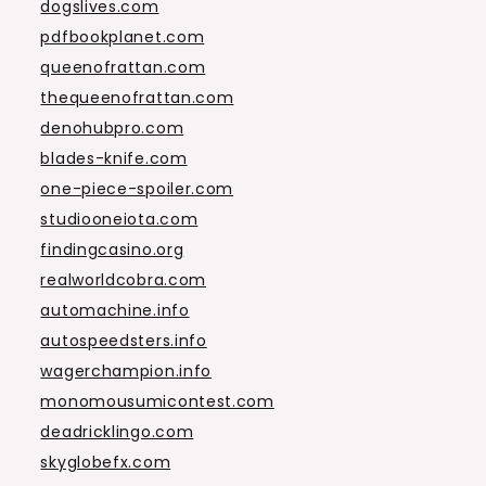
dogslives.com
pdfbookplanet.com
queenofrattan.com
thequeenofrattan.com
denohubpro.com
blades-knife.com
one-piece-spoiler.com
studiooneiota.com
findingcasino.org
realworldcobra.com
automachine.info
autospeedsters.info
wagerchampion.info
monomousumicontest.com
deadricklingo.com
skyglobefx.com