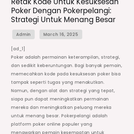
Retak Kode Untuk Kesuksesan
Poker Dengan Pokerpelangi:
Strategi Untuk Menang Besar
[ad_1]
Poker adalah permainan keterampilan, strategi,
dan sedikit keberuntungan. Bagi banyak pemain,
memecahkan kode pada kesuksesan poker bisa
tampak seperti tugas yang menakutkan.
Namun, dengan alat dan strategi yang tepat,
siapa pun dapat meningkatkan permainan
mereka dan meningkatkan peluang mereka
untuk menang besar. Pokerpelangi adalah
platform poker online populer yang
menawarkan pemain kesempatan untuk