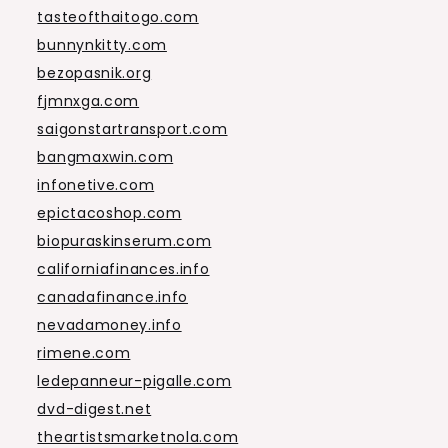
tasteofthaitogo.com
bunnynkitty.com
bezopasnik.org
fjmnxga.com
saigonstartransport.com
bangmaxwin.com
infonetive.com
epictacoshop.com
biopuraskinserum.com
californiafinances.info
canadafinance.info
nevadamoney.info
rimene.com
ledepanneur-pigalle.com
dvd-digest.net
theartistsmarketnola.com