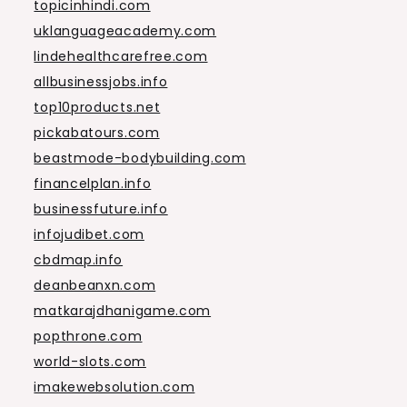
topicinhindi.com
uklanguageacademy.com
lindehealthcarefree.com
allbusinessjobs.info
top10products.net
pickabatours.com
beastmode-bodybuilding.com
financelplan.info
businessfuture.info
infojudibet.com
cbdmap.info
deanbeanxn.com
matkarajdhanigame.com
popthrone.com
world-slots.com
imakewebsolution.com