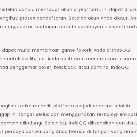
erlebih dahulu membuat akun di platform. Ini dapat dilak
gikuti proses pendaftaran. Setelah akun Anda diatur, A
 menggunakan berbagai metode pembayaran seperti kart
da dapat mulai memainkan game favorit Anda di IndoQQ.
 untuk dipilih, jadi Anda pasti akan menemukan sesuatu
Anda penggemar poker, blackjack, atau domino, IndoQQ
bangkan ketika memilih platform perjudian online adalah
p ini sangat serius dan menggunakan teknologi enkrips
ain dilindungi. Selain itu, IndoQQ dilisensikan dan diat
apat percaya bahwa uang Anda berada di tangan yang ama