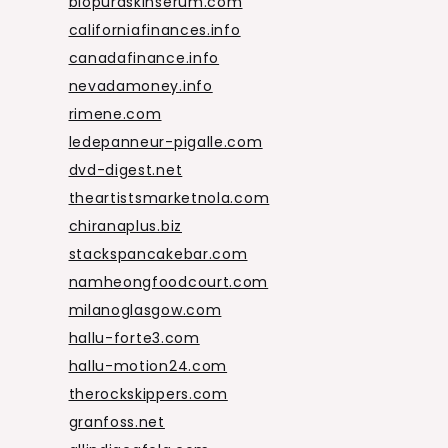
biopuraskinserum.com
californiafinances.info
canadafinance.info
nevadamoney.info
rimene.com
ledepanneur-pigalle.com
dvd-digest.net
theartistsmarketnola.com
chiranaplus.biz
stackspancakebar.com
namheongfoodcourt.com
milanoglasgow.com
hallu-forte3.com
hallu-motion24.com
therockskippers.com
granfoss.net