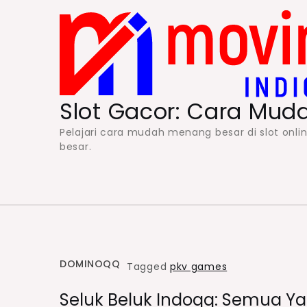
Skip
to
content
Slot Gacor: Cara Muda
Pelajari cara mudah menang besar di slot onli
besar.
DOMINOQQ
Tagged
pkv games
Seluk Beluk Indoqq: Semua Ya