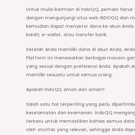
Untuk mulai bermain di IndoQQ, pemain harus t
dengan mengunjungi situs web INDOQQ dan men
kemudian dapat menyetor dana ke akun Anda
kredit, e-wallet, atau transfer bank.
Setelah Anda memiliki dana di akun Anda, An
Platform ini menawarkan berbagai macam game
yang sesuai dengan preferensi Anda. Apakah 
memiliki sesuatu untuk semua orang.
Apakah IndoQQ aman dan aman?
Salah satu hal terpenting yang perlu dipertim
keselamatan dan keamanan. IndoQQ mengangga
terbaru untuk memastikan bahwa semua data pem
oleh otoritas yang relevan, sehingga Anda d