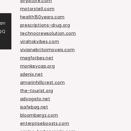
virylstore.com
motorstell.com
health150years.com
gan
prescriptions-drug.org
nQQ
technocrewsolution.com
viraltokvibes.com
vivianebritoimoveis.com
magforbes.net
monkeycap.org
sdenix.net
amarinhillcrest.com
the-tourist.org
advogato.net
isafebag.net
bloombergz.com
enterpriseboosts.com