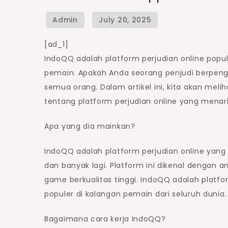
[ad_1]
IndoQQ adalah platform perjudian online pop
pemain. Apakah Anda seorang penjudi berpeng
semua orang. Dalam artikel ini, kita akan mel
tentang platform perjudian online yang menarik
Apa yang dia mainkan?
IndoQQ adalah platform perjudian online yang
dan banyak lagi. Platform ini dikenal denga
game berkualitas tinggi. IndoQQ adalah platf
populer di kalangan pemain dari seluruh dunia.
Bagaimana cara kerja IndoQQ?