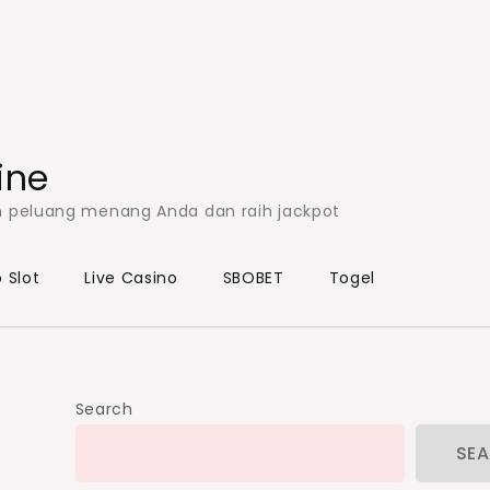
ine
an peluang menang Anda dan raih jackpot
 Slot
Live Casino
SBOBET
Togel
Search
SE