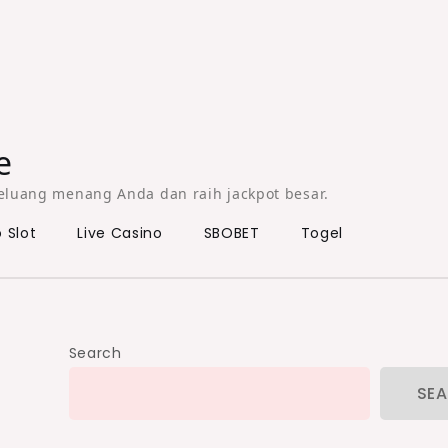
e
peluang menang Anda dan raih jackpot besar.
 Slot
Live Casino
SBOBET
Togel
Search
SE