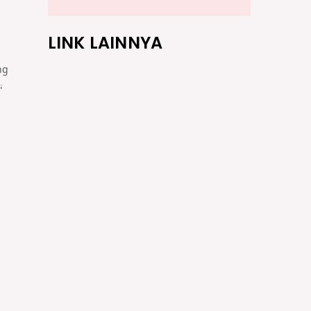
LINK LAINNYA
ng
i
live hk
 bisa
pkv games login
Anda
pkv games
dominoqq
pkv games
pkv
bandarqq login
h
pkv games
leh
Links
in
rmain