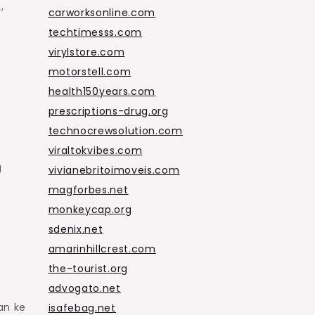
,
carworksonline.com
techtimesss.com
virylstore.com
motorstell.com
health150years.com
prescriptions-drug.org
technocrewsolution.com
viraltokvibes.com
g
vivianebritoimoveis.com
,
magforbes.net
monkeycap.org
sdenix.net
amarinhillcrest.com
the-tourist.org
advogato.net
an ke
isafebag.net