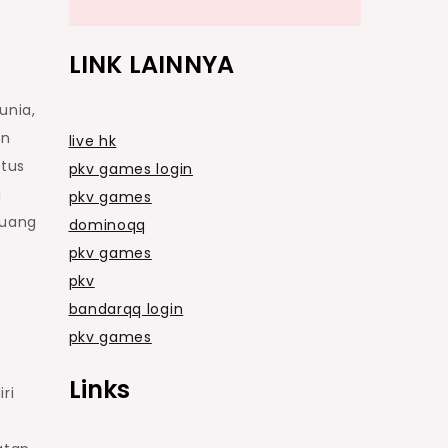
LINK LAINNYA
unia,
an
live hk
itus
pkv games login
i
pkv games
luang
dominoqq
pkv games
pkv
bandarqq login
pkv games
Links
ri