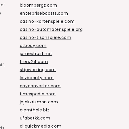
pai
bloombergz.com
n
enterpriseboosts.com
casino-kartenspiele.com
casino-automatenspiele.org
casino-tischspiele.com
otbody.com
jamestrust.net
trenz24.com
if.
skipworking.com
loizbeauty.com
anyconverter.com
timespedia.com
jejakkrismon.com
diemthole.biz
ufabetkk.com
allquickmedia.com
is.