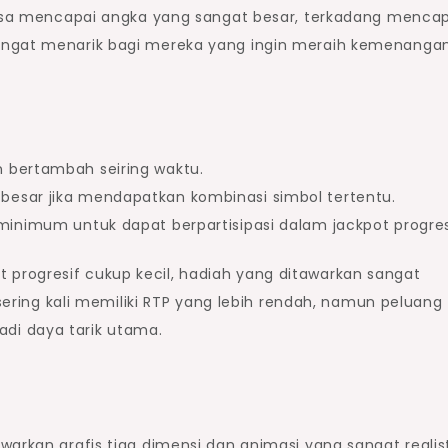
 bisa mencapai angka yang sangat besar, terkadang menca
angat menarik bagi mereka yang ingin meraih kemenanga
 bertambah seiring waktu.
esar jika mendapatkan kombinasi simbol tertentu.
minimum untuk dapat berpartisipasi dalam jackpot progres
progresif cukup kecil, hadiah yang ditawarkan sangat
 sering kali memiliki RTP yang lebih rendah, namun peluang
di daya tarik utama.
arkan grafis tiga dimensi dan animasi yang sangat realist