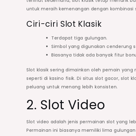
terlihat sederhana, slot klasik tetap menari
untuk meraih kemenangan dengan kombinasi s
Ciri-ciri Slot Klasik
Terdapat tiga gulungan.
Simbol yang digunakan cenderung se
Biasanya tidak ada banyak fitur bon
Slot klasik sering dimainkan oleh pemain yang
seperti di kasino fisik. Di situs slot gacor, slot 
peluang untuk menang lebih konsisten.
2. Slot Video
Slot video adalah jenis permainan slot yang le
Permainan ini biasanya memiliki lima gulungan 