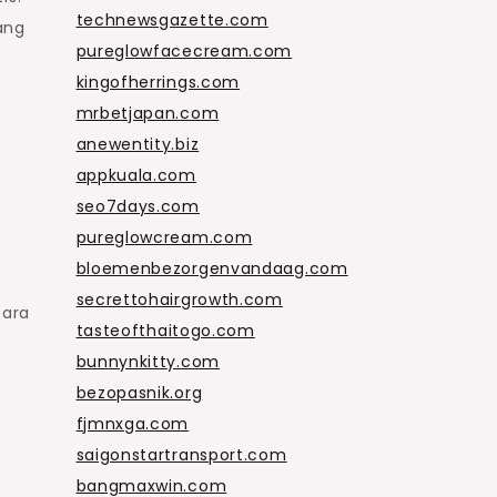
technewsgazette.com
ang
pureglowfacecream.com
kingofherrings.com
mrbetjapan.com
anewentity.biz
appkuala.com
seo7days.com
pureglowcream.com
bloemenbezorgenvandaag.com
secrettohairgrowth.com
para
tasteofthaitogo.com
bunnynkitty.com
bezopasnik.org
fjmnxga.com
saigonstartransport.com
bangmaxwin.com