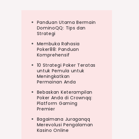
Panduan Utama Bermain
DominoQQ: Tips dan
Strategi
Membuka Rahasia
Poker88: Panduan
Komprehensif
10 Strategi Poker Teratas
untuk Pemula untuk
Meningkatkan
Permainan Anda
Bebaskan Keterampilan
Poker Anda di Crownqq:
Platform Gaming
Premier
Bagaimana Juraganqq
Merevolusi Pengalaman
Kasino Online