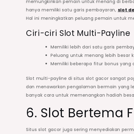
memungkinkan pemain untuk menang di berbaga
hanya memiliki satu garis pembayaran,
slot 
Hal ini meningkatkan peluang pemain untuk 
Ciri-ciri Slot Multi-Payline
Memiliki lebih dari satu garis pemba
Peluang untuk menang lebih besar k
Memiliki beberapa fitur bonus yang d
Slot multi-payline di situs slot gacor sangat
dan menawarkan pengalaman bermain yang lebih
banyak cara untuk memenangkan hadiah besa
6. Slot Bertema 
Situs slot gacor juga sering menyediakan perma