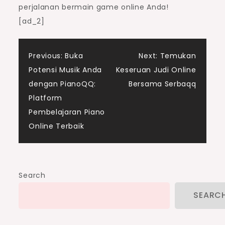
perjalanan bermain game online Anda!
[ad_2]
Post
Previous:
Buka
Next:
Temukan
Potensi Musik Anda
Keseruan Judi Online
navigation
dengan PianoQQ:
Bersama Serbaqq
Platform
Pembelajaran Piano
Online Terbaik
Search
SEARC