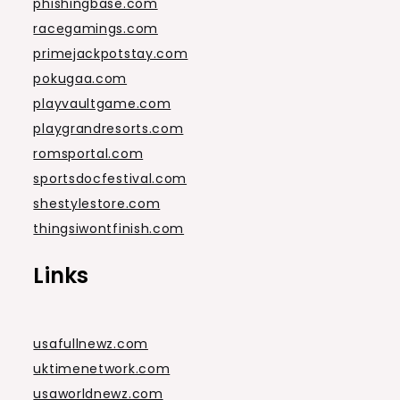
phishingbase.com
racegamings.com
primejackpotstay.com
pokugaa.com
playvaultgame.com
playgrandresorts.com
romsportal.com
sportsdocfestival.com
shestylestore.com
thingsiwontfinish.com
Links
usafullnewz.com
uktimenetwork.com
usaworldnewz.com