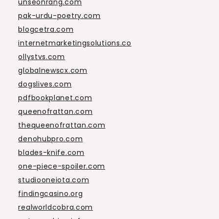
unseonrang.com
pak-urdu-poetry.com
blogcetra.com
internetmarketingsolutions.co
ollystvs.com
globalnewscx.com
dogslives.com
pdfbookplanet.com
queenofrattan.com
thequeenofrattan.com
denohubpro.com
blades-knife.com
one-piece-spoiler.com
studiooneiota.com
findingcasino.org
realworldcobra.com