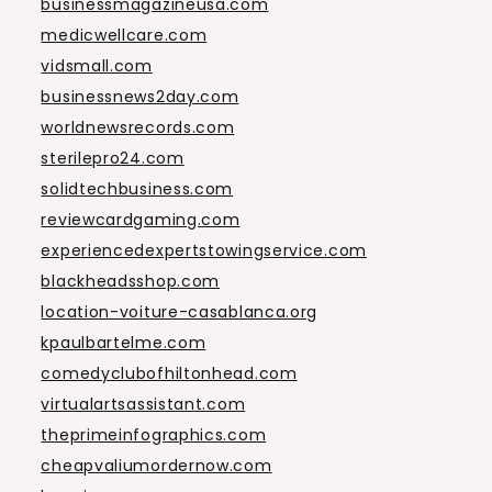
businessmagazineusa.com
medicwellcare.com
vidsmall.com
businessnews2day.com
worldnewsrecords.com
sterilepro24.com
solidtechbusiness.com
reviewcardgaming.com
experiencedexpertstowingservice.com
blackheadsshop.com
location-voiture-casablanca.org
kpaulbartelme.com
comedyclubofhiltonhead.com
virtualartsassistant.com
theprimeinfographics.com
cheapvaliumordernow.com