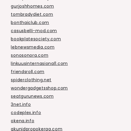
gurjoshhomes.com
tombradydiet.com
bonthaiclub.com
casusbelli-mod.com
bookplatesociety.com
lebnewsmedia.com
sonosonora.com
linkuusinternasional1.com
friendsroll.com
spiderclothing.net
wondergadgetsshop.com
seatgurunews.com
3net.info
codeplex.info
okena.info
akunidpropokerqq.com