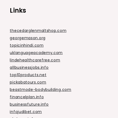
Links
thecedarglenmaltshop.com
georgemason.org
topicinhindi.com
uklanguageacademy.com
lindehealthcarefree.com
allbusinessjobs.info
top10products.net
pickabatours.com
beastmode-bodybuilding.com
financelplan.info
businessfuture.info
infojudibet.com