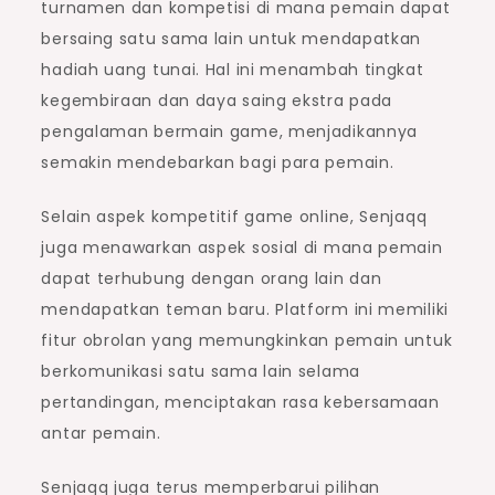
turnamen dan kompetisi di mana pemain dapat
bersaing satu sama lain untuk mendapatkan
hadiah uang tunai. Hal ini menambah tingkat
kegembiraan dan daya saing ekstra pada
pengalaman bermain game, menjadikannya
semakin mendebarkan bagi para pemain.
Selain aspek kompetitif game online, Senjaqq
juga menawarkan aspek sosial di mana pemain
dapat terhubung dengan orang lain dan
mendapatkan teman baru. Platform ini memiliki
fitur obrolan yang memungkinkan pemain untuk
berkomunikasi satu sama lain selama
pertandingan, menciptakan rasa kebersamaan
antar pemain.
Senjaqq juga terus memperbarui pilihan