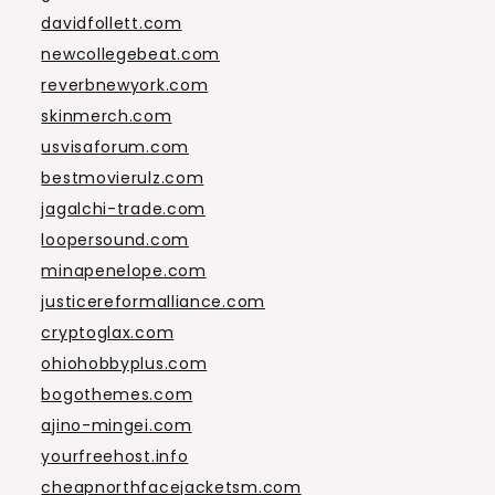
davidfollett.com
newcollegebeat.com
reverbnewyork.com
skinmerch.com
usvisaforum.com
bestmovierulz.com
jagalchi-trade.com
loopersound.com
minapenelope.com
justicereformalliance.com
cryptoglax.com
ohiohobbyplus.com
bogothemes.com
ajino-mingei.com
yourfreehost.info
cheapnorthfacejacketsm.com