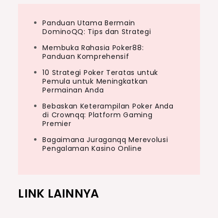
Panduan Utama Bermain
DominoQQ: Tips dan Strategi
Membuka Rahasia Poker88:
Panduan Komprehensif
10 Strategi Poker Teratas untuk
Pemula untuk Meningkatkan
Permainan Anda
Bebaskan Keterampilan Poker Anda
di Crownqq: Platform Gaming
Premier
Bagaimana Juraganqq Merevolusi
Pengalaman Kasino Online
LINK LAINNYA