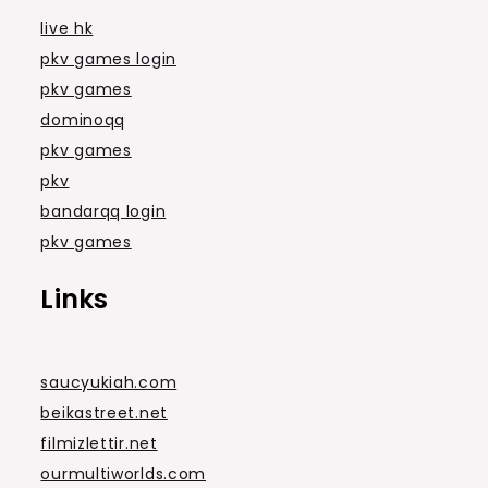
live hk
pkv games login
pkv games
dominoqq
pkv games
pkv
bandarqq login
pkv games
Links
saucyukiah.com
beikastreet.net
filmizlettir.net
ourmultiworlds.com