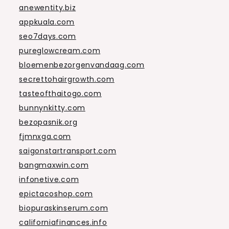
anewentity.biz
appkuala.com
seo7days.com
pureglowcream.com
bloemenbezorgenvandaag.com
secrettohairgrowth.com
tasteofthaitogo.com
bunnynkitty.com
bezopasnik.org
fjmnxga.com
saigonstartransport.com
bangmaxwin.com
infonetive.com
epictacoshop.com
biopuraskinserum.com
californiafinances.info