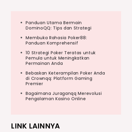
Panduan Utama Bermain
DominoQQ: Tips dan Strategi
Membuka Rahasia Poker88:
Panduan Komprehensif
10 Strategi Poker Teratas untuk
Pemula untuk Meningkatkan
Permainan Anda
Bebaskan Keterampilan Poker Anda
di Crownqq: Platform Gaming
Premier
Bagaimana Juraganqq Merevolusi
Pengalaman Kasino Online
LINK LAINNYA