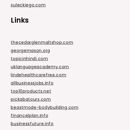
suleckiego.com
Links
thecedarglenmaltshop.com
georgemason.org
topicinhindi.com
uklanguageacademy.com
lindehealthcarefree.com
allbusinessjobs.info
top10products.net
pickabatours.com
beastmode-bodybuilding.com
financelplan.info
businessfuture.info