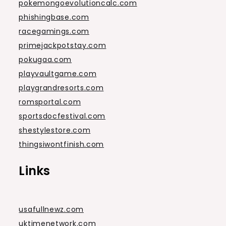
pokemongoevolutioncalc.com
phishingbase.com
racegamings.com
primejackpotstay.com
pokugaa.com
playvaultgame.com
playgrandresorts.com
romsportal.com
sportsdocfestival.com
shestylestore.com
thingsiwontfinish.com
Links
usafullnewz.com
uktimenetwork.com