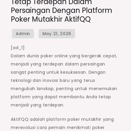
Tetap Terdepan Dalam
Persaingan Dengan Platform
Poker Mutakhir AktifQQ
[ad_1]
Dalam dunia poker online yang bergerak cepat,
menjadi yang terdepan dalam persaingan
sangat penting untuk kesuksesan. Dengan
teknologi dan inovasi baru yang terus
mengubah lanskap, penting untuk menemukan
platform yang dapat membantu Anda tetap
menjadi yang terdepan.
AktifQQ adalah platform poker mutakhir yang
merevolusi cara pemain menikmati poker