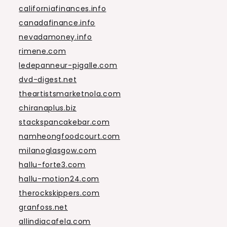
californiafinances.info
canadafinance.info
nevadamoney.info
rimene.com
ledepanneur-pigalle.com
dvd-digest.net
theartistsmarketnola.com
chiranaplus.biz
stackspancakebar.com
namheongfoodcourt.com
milanoglasgow.com
hallu-forte3.com
hallu-motion24.com
therockskippers.com
granfoss.net
allindiacafela.com