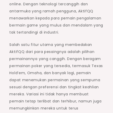
online. Dengan teknologi tercanggih dan
antarmuka yang ramah pengguna, AktifQQ
menawarkan kepada para pemain pengalaman
bermain game yang mulus dan mendalam yang
tak tertandingi di industri.
Salah satu fitur utama yang membedakan
AktifQQ dari para pesaingnya adalah pilihan
permainannya yang canggih. Dengan beragam
permainan poker yang tersedia, termasuk Texas
Hold’em, Omaha, dan banyak lagi, pemain
dapat menemukan permainan yang sempurna
sesuai dengan preferensi dan tingkat keahlian
mereka. Variasi ini tidak hanya membuat
pemain tetap terlibat dan terhibur, namun juga
memungkinkan mereka untuk terus