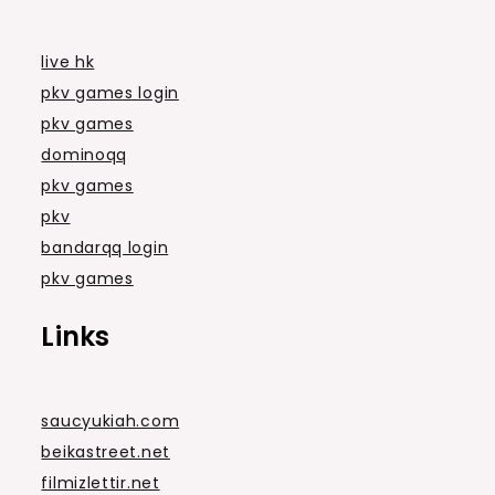
live hk
pkv games login
pkv games
dominoqq
pkv games
pkv
bandarqq login
pkv games
Links
saucyukiah.com
beikastreet.net
filmizlettir.net