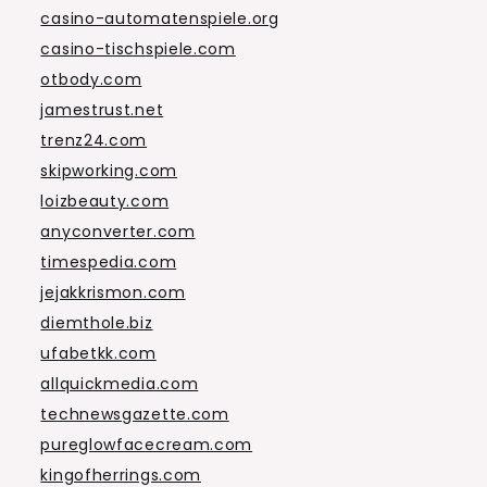
casino-automatenspiele.org
casino-tischspiele.com
otbody.com
jamestrust.net
trenz24.com
skipworking.com
loizbeauty.com
anyconverter.com
timespedia.com
jejakkrismon.com
diemthole.biz
ufabetkk.com
allquickmedia.com
technewsgazette.com
pureglowfacecream.com
kingofherrings.com