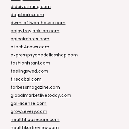
didoivatnang.com
dogsbarks.com
dwmsoftwarehouse.com
enjoytroyjackson.com
epicaimbots.com
etech4news.com
expresspsychedelicsshop.com
fashionistani.com
feelingswed.com
firecabal.com
forbessmagazine.com
globalmarketlivetoday.com
gpl-license.com
grow2every.com
healthhousecare.com
healthkartreview.com