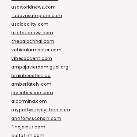
usaworldnewz.com
todayusaexplore.com
usalocality.com
usafournewz.com
thebalochhal.com
vehicularmaster.com
vibesaccent.com
ampajavierdemiguel.org
brainboosters.co
amberlately.com
joycebriscoe.com
aicarmina.com
mypartysupplystore.com
annforwisconsin.com
findjaipur.com
cultofjim.com