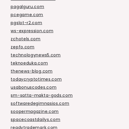
pagalguru.com
pcegame.com
pgslot-r2.com
ws-expression.com
zchotels.com
zepfo.com
technologynews5.com
teknoeduka.com
thenews-blog.com
todaycryptotimes.com
usabonuscodes.com
sm-satta-makta-gods.com
softwaredegimnasios.com
soopermagazine.com
spacecoastdailys.com
readytrademark.com