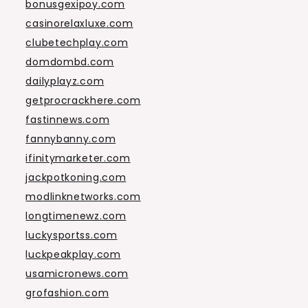
bonusgexipoy.com
casinorelaxluxe.com
clubetechplay.com
domdombd.com
dailyplayz.com
getprocrackhere.com
fastinnews.com
fannybanny.com
ifinitymarketer.com
jackpotkoning.com
modlinknetworks.com
longtimenewz.com
luckysportss.com
luckpeakplay.com
usamicronews.com
grofashion.com