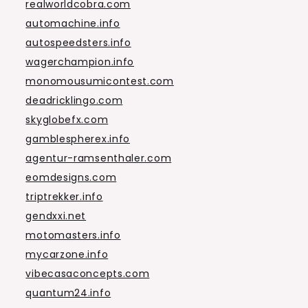
realworldcobra.com
automachine.info
autospeedsters.info
wagerchampion.info
monomousumicontest.com
deadricklingo.com
skyglobefx.com
gamblespherex.info
agentur-ramsenthaler.com
eomdesigns.com
triptrekker.info
gendxxi.net
motomasters.info
mycarzone.info
vibecasaconcepts.com
quantum24.info