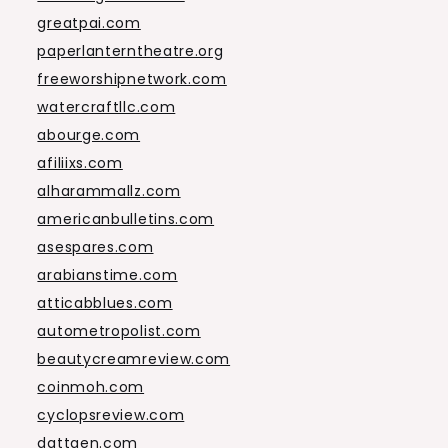
greatpai.com
paperlanterntheatre.org
freeworshipnetwork.com
watercraftllc.com
abourge.com
afiliixs.com
alharammallz.com
americanbulletins.com
asespares.com
arabianstime.com
atticabblues.com
autometropolist.com
beautycreamreview.com
coinmoh.com
cyclopsreview.com
dattgen.com