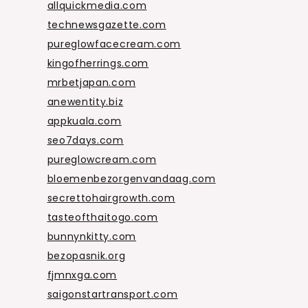
allquickmedia.com
technewsgazette.com
pureglowfacecream.com
kingofherrings.com
mrbetjapan.com
anewentity.biz
appkuala.com
seo7days.com
pureglowcream.com
bloemenbezorgenvandaag.com
secrettohairgrowth.com
tasteofthaitogo.com
bunnynkitty.com
bezopasnik.org
fjmnxga.com
saigonstartransport.com