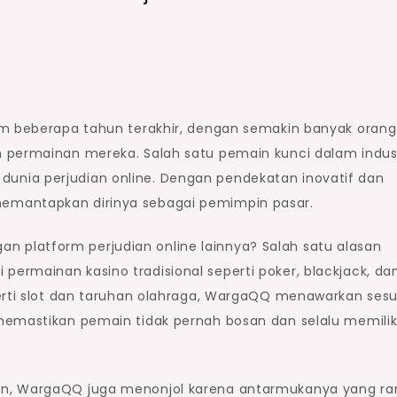
am beberapa tahun terakhir, dengan semakin banyak orang
 permainan mereka. Salah satu pemain kunci dalam industr
nia perjudian online. Dengan pendekatan inovatif dan
emantapkan dirinya sebagai pemimpin pasar.
platform perjudian online lainnya? Salah satu alasan
ermainan kasino tradisional seperti poker, blackjack, da
perti slot dan taruhan olahraga, WargaQQ menawarkan ses
memastikan pemain tidak pernah bosan dan selalu memilik
an, WargaQQ juga menonjol karena antarmukanya yang r