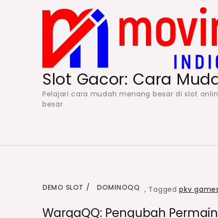
Skip
to
content
Slot Gacor: Cara Muda
Pelajari cara mudah menang besar di slot onli
besar.
DEMO SLOT
DOMINOQQ
,
Tagged
pkv game
WargaQQ: Pengubah Permainan