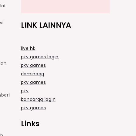
ai.
i.
LINK LAINNYA
live hk
pkv games login
ian
pkv games
dominoqq
pkv games
pkv
beri
bandarqq login
pkv games
Links
ah