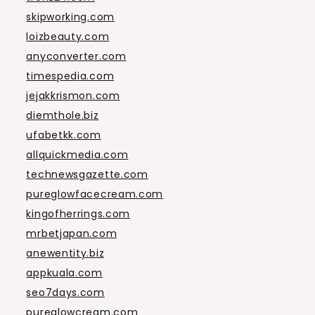
skipworking.com
loizbeauty.com
anyconverter.com
timespedia.com
jejakkrismon.com
diemthole.biz
ufabetkk.com
allquickmedia.com
technewsgazette.com
pureglowfacecream.com
kingofherrings.com
mrbetjapan.com
anewentity.biz
appkuala.com
seo7days.com
pureglowcream.com