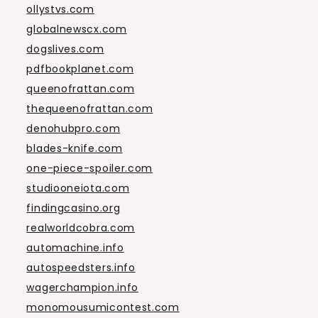
ollystvs.com
globalnewscx.com
dogslives.com
pdfbookplanet.com
queenofrattan.com
thequeenofrattan.com
denohubpro.com
blades-knife.com
one-piece-spoiler.com
studiooneiota.com
findingcasino.org
realworldcobra.com
automachine.info
autospeedsters.info
wagerchampion.info
monomousumicontest.com