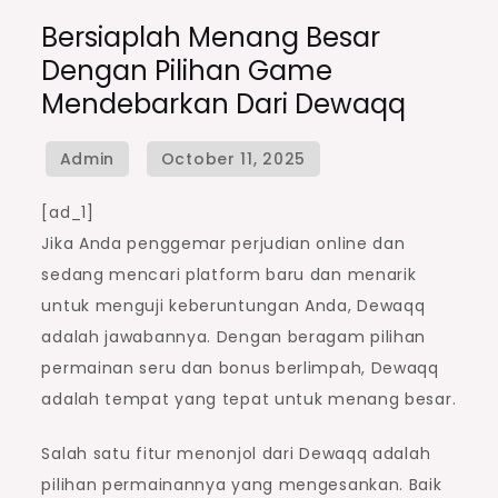
Bersiaplah Menang Besar
Dengan Pilihan Game
Mendebarkan Dari Dewaqq
[ad_1]
Jika Anda penggemar perjudian online dan
sedang mencari platform baru dan menarik
untuk menguji keberuntungan Anda, Dewaqq
adalah jawabannya. Dengan beragam pilihan
permainan seru dan bonus berlimpah, Dewaqq
adalah tempat yang tepat untuk menang besar.
Salah satu fitur menonjol dari Dewaqq adalah
pilihan permainannya yang mengesankan. Baik