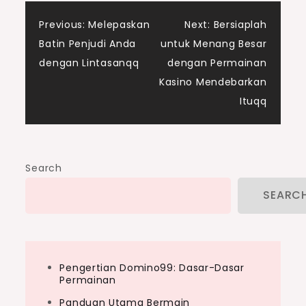
Post
Previous:
Melepaskan
Next:
Bersiaplah
Batin Penjudi Anda
untuk Menang Besar
navigation
dengan Lintasanqq
dengan Permainan
Kasino Mendebarkan
Ituqq
Search
SEARC
Pengertian Domino99: Dasar-Dasar
Permainan
Panduan Utama Bermain