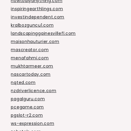
howtodiyanything.com
inspiringearthlings.com
investindependent.com
kralbozguncu1.com
landscapinggainesvillefl.com
maisonhauturier.com
mascreator.com
menafahmi.com
mukhtarmeer.com
nascartoday.com
nqted.com
nzdriverlicence.com
pagalguru.com
pcegame.com
pgslot-r2.com
ws-expression.com