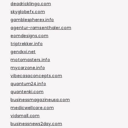
deadricklingo.com
skyglobefx.com
gamblespherex.info
agentur-ramsenthaler.com
eomdesigns.com
triptrekker.info
gendxxi.net
motomasters.info
mycarzone.info
vibecasaconcepts.com
quantum24.info
quantenki.com
businessmagazineusa.com
medicwellcare.com
vidsmall.com
businessnews2day.com