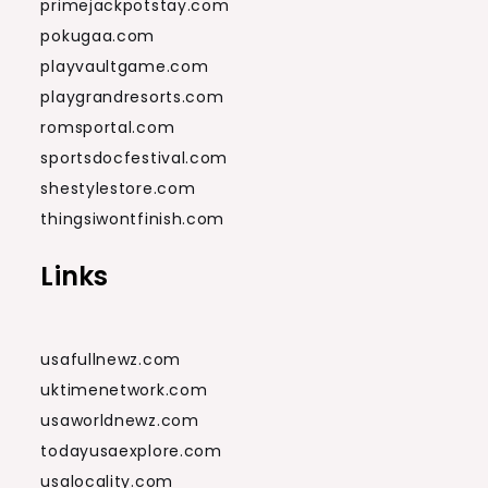
primejackpotstay.com
pokugaa.com
playvaultgame.com
playgrandresorts.com
romsportal.com
sportsdocfestival.com
shestylestore.com
thingsiwontfinish.com
Links
usafullnewz.com
uktimenetwork.com
usaworldnewz.com
todayusaexplore.com
usalocality.com