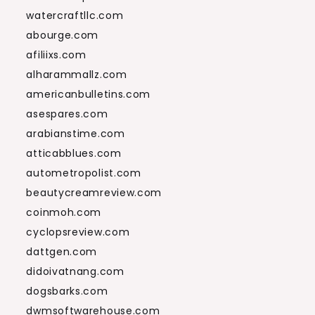
watercraftllc.com
abourge.com
afiliixs.com
alharammallz.com
americanbulletins.com
asespares.com
arabianstime.com
atticabblues.com
autometropolist.com
beautycreamreview.com
coinmoh.com
cyclopsreview.com
dattgen.com
didoivatnang.com
dogsbarks.com
dwmsoftwarehouse.com