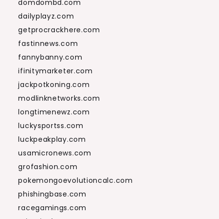
domdombd.com
dailyplayz.com
getprocrackhere.com
fastinnews.com
fannybanny.com
ifinitymarketer.com
jackpotkoning.com
modlinknetworks.com
longtimenewz.com
luckysportss.com
luckpeakplay.com
usamicronews.com
grofashion.com
pokemongoevolutioncalc.com
phishingbase.com
racegamings.com