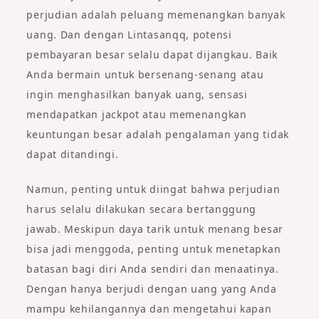
perjudian adalah peluang memenangkan banyak
uang. Dan dengan Lintasanqq, potensi
pembayaran besar selalu dapat dijangkau. Baik
Anda bermain untuk bersenang-senang atau
ingin menghasilkan banyak uang, sensasi
mendapatkan jackpot atau memenangkan
keuntungan besar adalah pengalaman yang tidak
dapat ditandingi.
Namun, penting untuk diingat bahwa perjudian
harus selalu dilakukan secara bertanggung
jawab. Meskipun daya tarik untuk menang besar
bisa jadi menggoda, penting untuk menetapkan
batasan bagi diri Anda sendiri dan menaatinya.
Dengan hanya berjudi dengan uang yang Anda
mampu kehilangannya dan mengetahui kapan