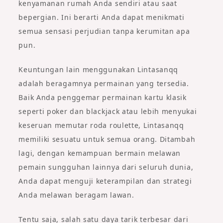
kenyamanan rumah Anda sendiri atau saat
bepergian. Ini berarti Anda dapat menikmati
semua sensasi perjudian tanpa kerumitan apa
pun.
Keuntungan lain menggunakan Lintasanqq
adalah beragamnya permainan yang tersedia.
Baik Anda penggemar permainan kartu klasik
seperti poker dan blackjack atau lebih menyukai
keseruan memutar roda roulette, Lintasanqq
memiliki sesuatu untuk semua orang. Ditambah
lagi, dengan kemampuan bermain melawan
pemain sungguhan lainnya dari seluruh dunia,
Anda dapat menguji keterampilan dan strategi
Anda melawan beragam lawan.
Tentu saja, salah satu daya tarik terbesar dari