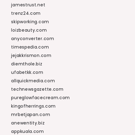
jamestrust.net
trenz24.com
skipworking.com
loizbeauty.com
anyconverter.com
timespedia.com
jejakkrismon.com
diemthole.biz
ufabetkk.com
allquickmedia.com
technewsgazette.com
pureglowfacecream.com
kingofherrings.com
mrbetjapan.com
anewentity.biz
appkuala.com