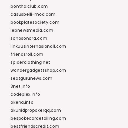
bonthaiclub.com
casusbelli-mod.com
bookplatesociety.com
lebnewsmedia.com
sonosonora.com
linkuusinternasional1.com
friendsroll.com
spiderclothing.net
wondergadgetsshop.com
seatgurunews.com
3net.info
codeplex.info
okena.info
akunidpropokerqq.com
bespokecardetailing.com
bestfriendscredit.com