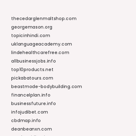
thecedarglenmaltshop.com
georgemason.org
topicinhindi.com
uklanguageacademy.com
lindehealthcarefree.com
allbusinessjobs.info
top10products.net
pickabatours.com
beastmode-bodybuilding.com
financelplan.info
businessfuture.info
infojudibet.com
cbdmap.info
deanbeanxn.com