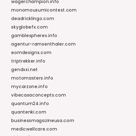
wagerchampion.info
monomousumicontest.com
deadricklingo.com
skyglobefx.com
gamblespherex.info
agentur-ramsenthaler.com
eomdesigns.com
triptrekker.info
gendxxi.net
motomasters.info
mycarzone.info
vibecasaconcepts.com
quantum24.info
quantenki.com
businessmagazineusa.com
medicwellcare.com