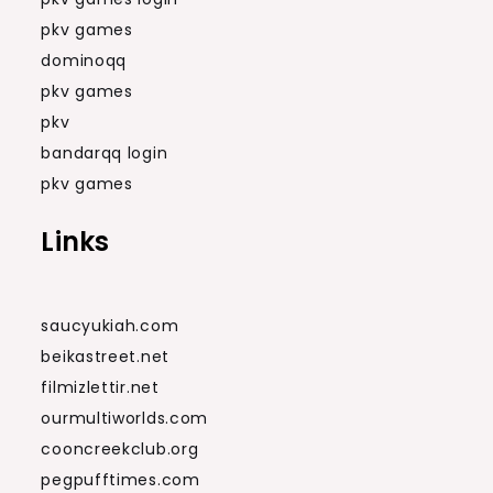
pkv games
dominoqq
pkv games
pkv
bandarqq login
pkv games
Links
saucyukiah.com
beikastreet.net
filmizlettir.net
ourmultiworlds.com
cooncreekclub.org
pegpufftimes.com