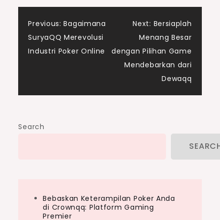
Post
Previous:
Bagaimana
Next:
Bersiaplah
SuryaQQ Merevolusi
Menang Besar
navigation
Industri Poker Online
dengan Pilihan Game
Mendebarkan dari
Dewaqq
Search
SEARC
Bebaskan Keterampilan Poker Anda
di Crownqq: Platform Gaming
Premier