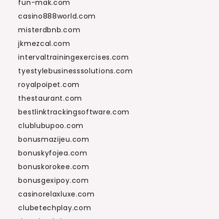
fun-mak.com
casino888world.com
misterdbnb.com
jkmezcal.com
intervaltrainingexercises.com
tyestylebusinesssolutions.com
royalpoipet.com
thestaurant.com
bestlinktrackingsoftware.com
clublubupoo.com
bonusmazijeu.com
bonuskyfojea.com
bonuskorokee.com
bonusgexipoy.com
casinorelaxluxe.com
clubetechplay.com