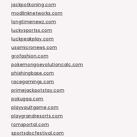
jackpotkoning.com
modlinknetworks.com
longtimenewz.com
luckysportss.com
luckpeakplay.com
usamicronews.com
grofashion.com
pokemongoevolutioncalc.com
phishingbase.com
racegamings.com
primejackpotstay.com
pokugaa.com
playvaultgame.com
playgrandresorts.com
romsportal.com
sportsdocfestival.com