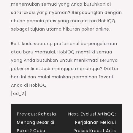
menemukan semua yang Anda butuhkan di
satu lokasi yang nyaman? Bergabunglah dengan
ribuan pemain puas yang menjadikan HobiQQ
sebagai tujuan utama hiburan poker online.
Baik Anda seorang profesional berpengalaman
atau baru memulai, HobiQQ memiliki semua
yang Anda butuhkan untuk menikmati serunya
poker online. Jadi mengapa menunggu? Daftar
hari ini dan mulai mainkan permainan favorit
Anda di HobiQQ.
[ad_2]
Post
Previous:
Rahasia
Next:
Evolusi ArtisQQ:
Menang Besar di
Perjalanan Melalui
navigation
Poker? Coba
Proses Kreatif Artis