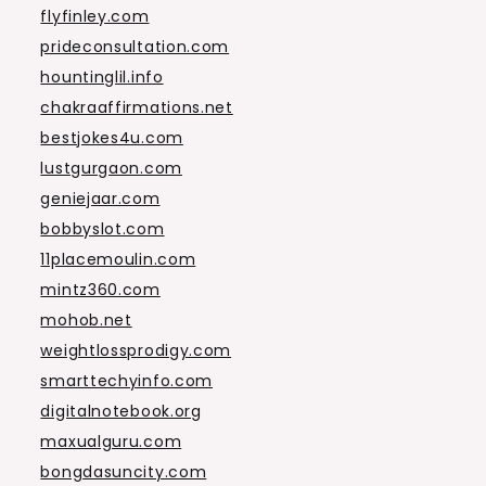
flyfinley.com
prideconsultation.com
hountinglil.info
chakraaffirmations.net
bestjokes4u.com
lustgurgaon.com
geniejaar.com
bobbyslot.com
11placemoulin.com
mintz360.com
mohob.net
weightlossprodigy.com
smarttechyinfo.com
digitalnotebook.org
maxualguru.com
bongdasuncity.com