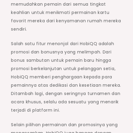
memudahkan pemain dari semua tingkat
keahlian untuk menikmati permainan kartu
favorit mereka dari kenyamanan rumah mereka
sendiri.
Salah satu fitur menonjol dari HobiQQ adalah
promosi dan bonusnya yang melimpah. Dari
bonus sambutan untuk pemain baru hingga
promosi berkelanjutan untuk pelanggan setia,
HobiQQ memberi penghargaan kepada para
pemainnya atas dedikasi dan kesetiaan mereka.
Ditambah lagi, dengan seringnya turnamen dan
acara khusus, selalu ada sesuatu yang menarik
terjadi di platform ini.
Selain pilihan permainan dan promosinya yang
mengesankan, HobiQQ juga bangga dengan