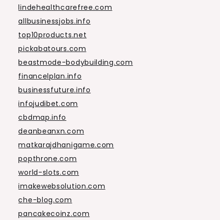
lindehealthcarefree.com
allbusinessjobs.info
top10products.net
pickabatours.com
beastmode-bodybuilding.com
financelplan.info
businessfuture.info
infojudibet.com
cbdmap.info
deanbeanxn.com
matkarajdhanigame.com
popthrone.com
world-slots.com
imakewebsolution.com
che-blog.com
pancakecoinz.com