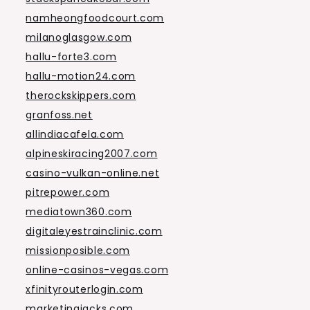
namheongfoodcourt.com
milanoglasgow.com
hallu-forte3.com
hallu-motion24.com
therockskippers.com
granfoss.net
allindiacafela.com
alpineskiracing2007.com
casino-vulkan-online.net
pitrepower.com
mediatown360.com
digitaleyestrainclinic.com
missionposible.com
online-casinos-vegas.com
xfinityrouterlogin.com
marketingjacks.com