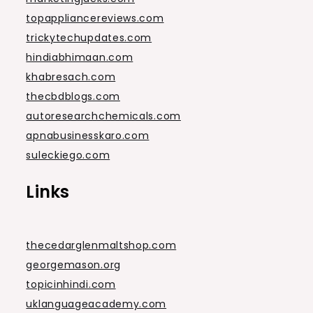
topappliancereviews.com
trickytechupdates.com
hindiabhimaan.com
khabresach.com
thecbdblogs.com
autoresearchchemicals.com
apnabusinesskaro.com
suleckiego.com
Links
thecedarglenmaltshop.com
georgemason.org
topicinhindi.com
uklanguageacademy.com