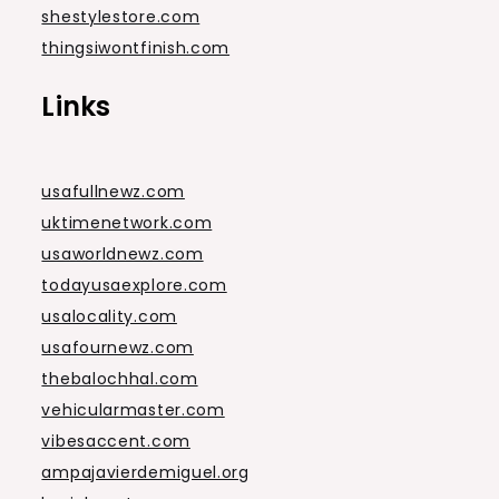
shestylestore.com
thingsiwontfinish.com
Links
usafullnewz.com
uktimenetwork.com
usaworldnewz.com
todayusaexplore.com
usalocality.com
usafournewz.com
thebalochhal.com
vehicularmaster.com
vibesaccent.com
ampajavierdemiguel.org