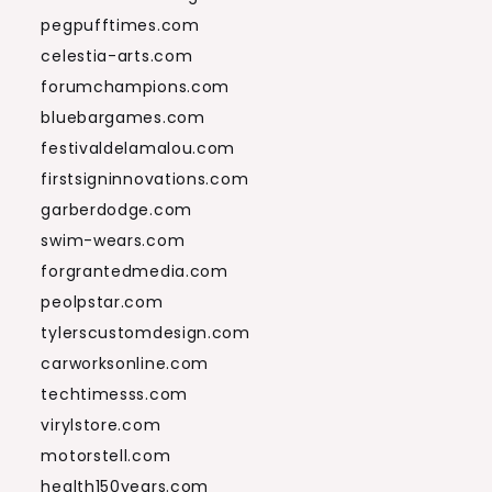
pegpufftimes.com
celestia-arts.com
forumchampions.com
bluebargames.com
festivaldelamalou.com
firstsigninnovations.com
garberdodge.com
swim-wears.com
forgrantedmedia.com
peolpstar.com
tylerscustomdesign.com
carworksonline.com
techtimesss.com
virylstore.com
motorstell.com
health150years.com