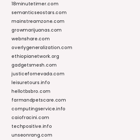
18minutetimer.com
semanticseostars.com
mainstreamzone.com
growmarijuanas.com
webnshare.com
overlygeneralization.com
ethiopianetwork.org
gadgetsmesh.com
justicefornevada.com
leisuretours.info
hellotbsbro.com
farmandpetscare.com
computingservice.info
caiofracini.com
techpositive.info
unseonrang.com