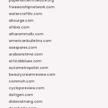
paperlanterntheatre.org
freeworshipnetwork.com
watercraftllc.com
abourge.com
afiliixs.com
alharammallz.com
americanbulletins.com
asespares.com
arabianstime.com
atticabblues.com
autometropolist.com
beautycreamreview.com
coinmoh.com
cyclopsreview.com
dattgen.com
didoivatnang.com