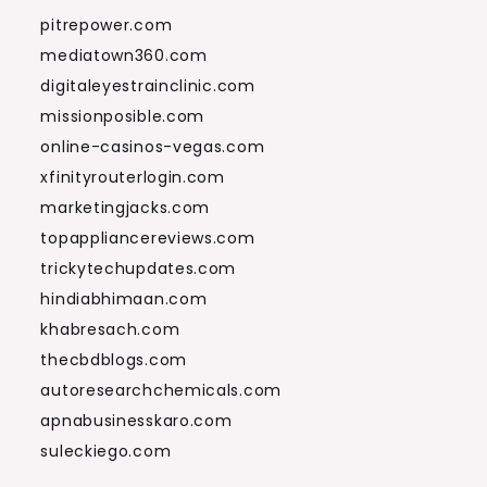
pitrepower.com
mediatown360.com
digitaleyestrainclinic.com
missionposible.com
online-casinos-vegas.com
xfinityrouterlogin.com
marketingjacks.com
topappliancereviews.com
trickytechupdates.com
hindiabhimaan.com
khabresach.com
thecbdblogs.com
autoresearchchemicals.com
apnabusinesskaro.com
suleckiego.com