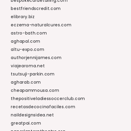
bespokecardetailing.com
bestfriendscredit.com
elibrary.biz
eczema-naturalcures.com
astro-bath.com
aghapal.com
altu-expo.com
authorjennijames.com
viajearoma.net
tsutsuji-parkin.com
agharab.com
cheapammousa.com
thepositiveladiessoccerclub.com
recetasdecocinafaciles.com
naildesignsidea.net
greatpai.com