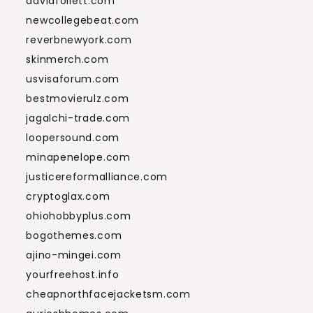
davidfollett.com
newcollegebeat.com
reverbnewyork.com
skinmerch.com
usvisaforum.com
bestmovierulz.com
jagalchi-trade.com
loopersound.com
minapenelope.com
justicereformalliance.com
cryptoglax.com
ohiohobbyplus.com
bogothemes.com
ajino-mingei.com
yourfreehost.info
cheapnorthfacejacketsm.com