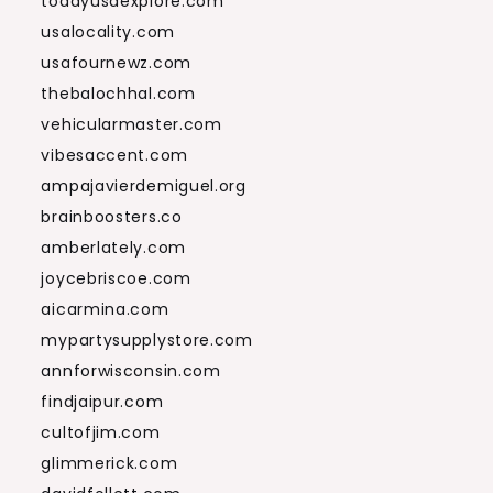
todayusaexplore.com
usalocality.com
usafournewz.com
thebalochhal.com
vehicularmaster.com
vibesaccent.com
ampajavierdemiguel.org
brainboosters.co
amberlately.com
joycebriscoe.com
aicarmina.com
mypartysupplystore.com
annforwisconsin.com
findjaipur.com
cultofjim.com
glimmerick.com