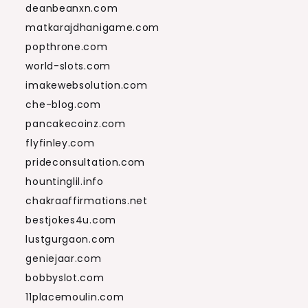
deanbeanxn.com
matkarajdhanigame.com
popthrone.com
world-slots.com
imakewebsolution.com
che-blog.com
pancakecoinz.com
flyfinley.com
prideconsultation.com
hountinglil.info
chakraaffirmations.net
bestjokes4u.com
lustgurgaon.com
geniejaar.com
bobbyslot.com
11placemoulin.com