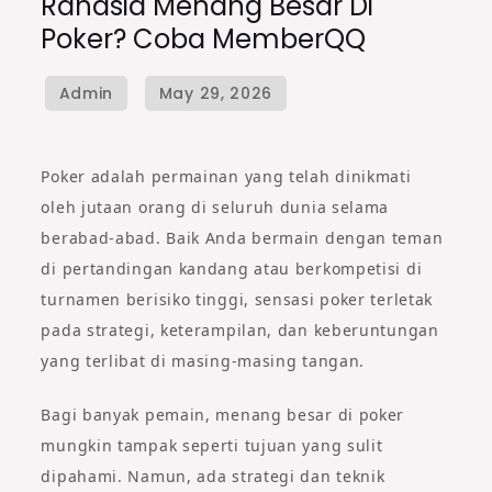
Rahasia Menang Besar Di
Poker? Coba MemberQQ
Poker adalah permainan yang telah dinikmati
oleh jutaan orang di seluruh dunia selama
berabad-abad. Baik Anda bermain dengan teman
di pertandingan kandang atau berkompetisi di
turnamen berisiko tinggi, sensasi poker terletak
pada strategi, keterampilan, dan keberuntungan
yang terlibat di masing-masing tangan.
Bagi banyak pemain, menang besar di poker
mungkin tampak seperti tujuan yang sulit
dipahami. Namun, ada strategi dan teknik