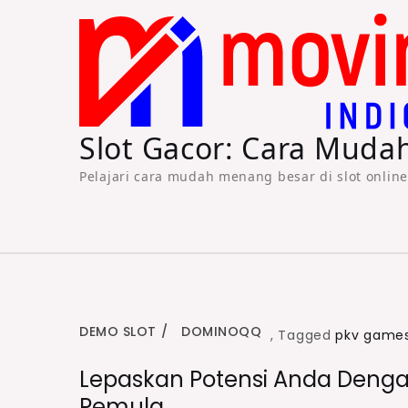
Skip
to
content
Slot Gacor: Cara Muda
Pelajari cara mudah menang besar di slot onlin
DEMO SLOT
DOMINOQQ
,
Tagged
pkv game
Lepaskan Potensi Anda Deng
Pemula