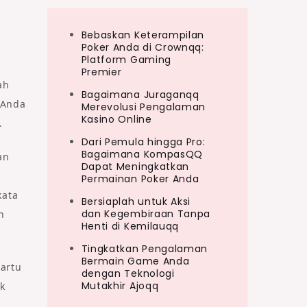
Bebaskan Keterampilan
Poker Anda di Crownqq:
Platform Gaming
Premier
ah
Bagaimana Juraganqq
 Anda
Merevolusi Pengalaman
Kasino Online
.
Dari Pemula hingga Pro:
Bagaimana KompasQQ
an
Dapat Meningkatkan
Permainan Poker Anda
kata
Bersiaplah untuk Aksi
dan Kegembiraan Tanpa
n
Henti di Kemilauqq
Tingkatkan Pengalaman
Bermain Game Anda
artu
dengan Teknologi
Mutakhir Ajoqq
k