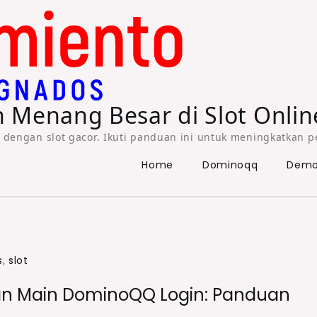
h Menang Besar di Slot Onlin
e dengan slot gacor. Ikuti panduan ini untuk meningkatkan 
Home
Dominoqq
Demo
s
,
slot
an Main DominoQQ Login: Panduan