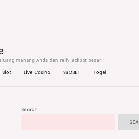
e
peluang menang Anda dan raih jackpot besar.
 Slot
Live Casino
SBOBET
Togel
Search
SE