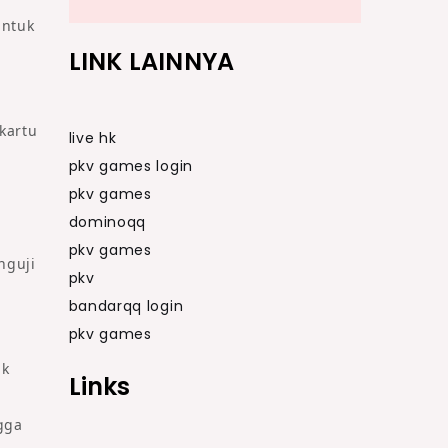
untuk
LINK LAINNYA
kartu
live hk
pkv games login
pkv games
dominoqq
pkv games
nguji
pkv
bandarqq login
pkv games
uk
Links
gga