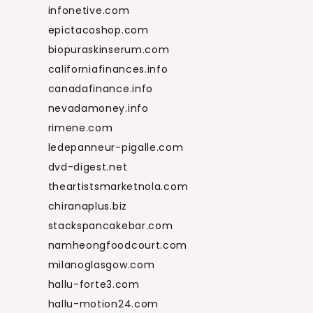
infonetive.com
epictacoshop.com
biopuraskinserum.com
californiafinances.info
canadafinance.info
nevadamoney.info
rimene.com
ledepanneur-pigalle.com
dvd-digest.net
theartistsmarketnola.com
chiranaplus.biz
stackspancakebar.com
namheongfoodcourt.com
milanoglasgow.com
hallu-forte3.com
hallu-motion24.com