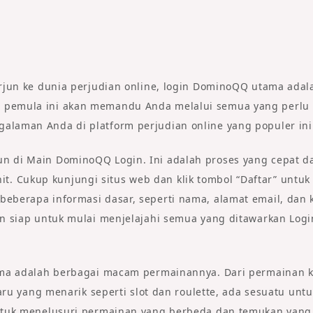
rjun ke dunia perjudian online, login DominoQQ utama adal
 pemula ini akan memandu Anda melalui semua yang perlu
laman Anda di platform perjudian online yang populer ini
n di Main DominoQQ Login. Ini adalah proses yang cepat d
 Cukup kunjungi situs web dan klik tombol “Daftar” untuk
eberapa informasi dasar, seperti nama, alamat email, dan 
n siap untuk mulai menjelajahi semua yang ditawarkan Logi
ama adalah berbagai macam permainannya. Dari permainan k
aru yang menarik seperti slot dan roulette, ada sesuatu untu
untuk menelusuri permainan yang berbeda dan temukan yang