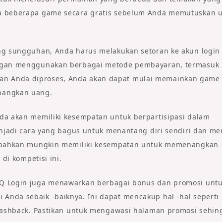
a beberapa game secara gratis sebelum Anda memutuskan 
ng sungguhan, Anda harus melakukan setoran ke akun login
ngan menggunakan berbagai metode pembayaran, termasuk 
etoran Anda diproses, Anda akan dapat mulai memainkan game
nangkan uang.
a akan memiliki kesempatan untuk berpartisipasi dalam
njadi cara yang bagus untuk menantang diri sendiri dan me
a bahkan mungkin memiliki kesempatan untuk memenangkan
di kompetisi ini.
Q Login juga menawarkan berbagai bonus dan promosi unt
nda sebaik -baiknya. Ini dapat mencakup hal -hal seperti
cashback. Pastikan untuk mengawasi halaman promosi sehin