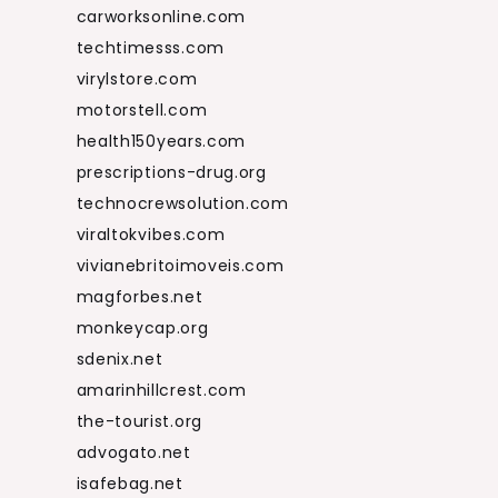
carworksonline.com
techtimesss.com
virylstore.com
motorstell.com
health150years.com
prescriptions-drug.org
technocrewsolution.com
viraltokvibes.com
vivianebritoimoveis.com
magforbes.net
monkeycap.org
sdenix.net
amarinhillcrest.com
the-tourist.org
advogato.net
isafebag.net