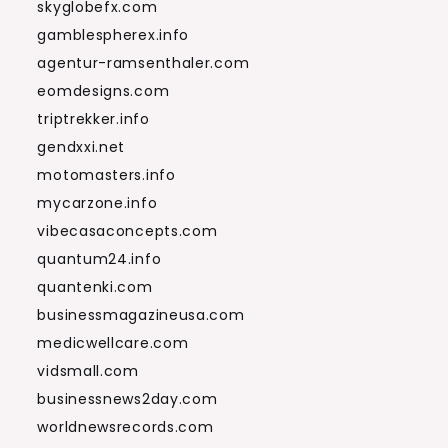
skyglobefx.com
gamblespherex.info
agentur-ramsenthaler.com
eomdesigns.com
triptrekker.info
gendxxi.net
motomasters.info
mycarzone.info
vibecasaconcepts.com
quantum24.info
quantenki.com
businessmagazineusa.com
medicwellcare.com
vidsmall.com
businessnews2day.com
worldnewsrecords.com