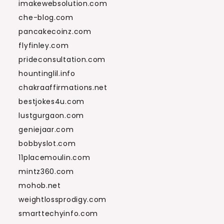
imakewebsolution.com
che-blog.com
pancakecoinz.com
flyfinley.com
prideconsultation.com
hountinglil.info
chakraaffirmations.net
bestjokes4u.com
lustgurgaon.com
geniejaar.com
bobbyslot.com
11placemoulin.com
mintz360.com
mohob.net
weightlossprodigy.com
smarttechyinfo.com