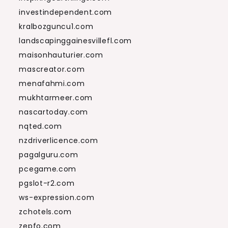
investindependent.com
kralbozguncu1.com
landscapinggainesvillefl.com
maisonhauturier.com
mascreator.com
menafahmi.com
mukhtarmeer.com
nascartoday.com
nqted.com
nzdriverlicence.com
pagalguru.com
pcegame.com
pgslot-r2.com
ws-expression.com
zchotels.com
zepfo.com