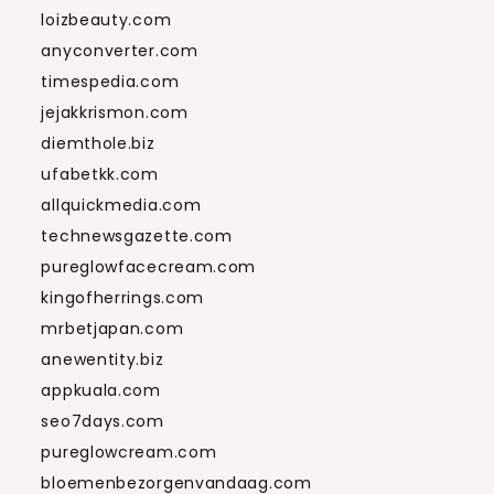
loizbeauty.com
anyconverter.com
timespedia.com
jejakkrismon.com
diemthole.biz
ufabetkk.com
allquickmedia.com
technewsgazette.com
pureglowfacecream.com
kingofherrings.com
mrbetjapan.com
anewentity.biz
appkuala.com
seo7days.com
pureglowcream.com
bloemenbezorgenvandaag.com