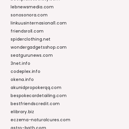
lebnewsmedia.com
sonosonora.com
linkuusinternasional1.com
friendsroll.com
spiderclothing.net
wondergadgetsshop.com
seatgurunews.com
3net.info
codeplex.info
okena.info
akunidpropokerqq.com
bespokecardetailing.com
bestfriendscredit.com
elibrary.biz
eczema-naturalcures.com
astro-bath.com