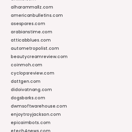
alharammallz.com
americanbulletins.com
asespares.com
arabianstime.com
atticabblues.com
autometropolist.com
beautycreamreview.com
coinmoh.com
cyclopsreview.com
dattgen.com
didoivatnang.com
dogsbarks.com
dwmsoftwarehouse.com
enjoytroyjackson.com
epicaimbots.com
etech4news.com