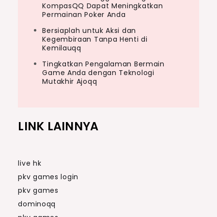
KompasQQ Dapat Meningkatkan
Permainan Poker Anda
Bersiaplah untuk Aksi dan
Kegembiraan Tanpa Henti di
Kemilauqq
Tingkatkan Pengalaman Bermain
Game Anda dengan Teknologi
Mutakhir Ajoqq
LINK LAINNYA
live hk
pkv games login
pkv games
dominoqq