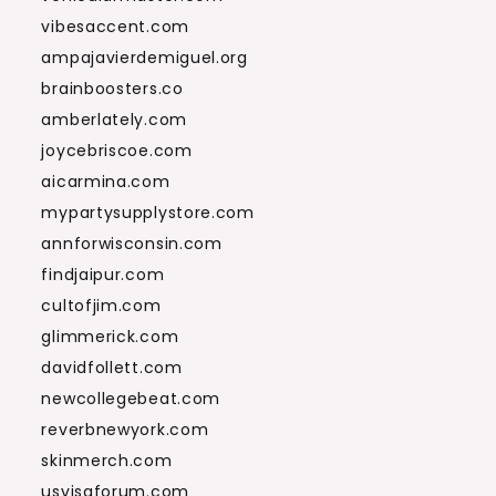
vibesaccent.com
ampajavierdemiguel.org
brainboosters.co
amberlately.com
joycebriscoe.com
aicarmina.com
mypartysupplystore.com
annforwisconsin.com
findjaipur.com
cultofjim.com
glimmerick.com
davidfollett.com
newcollegebeat.com
reverbnewyork.com
skinmerch.com
usvisaforum.com