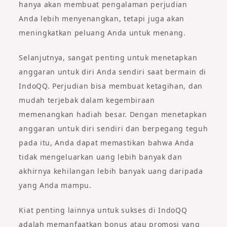
hanya akan membuat pengalaman perjudian
Anda lebih menyenangkan, tetapi juga akan
meningkatkan peluang Anda untuk menang.
Selanjutnya, sangat penting untuk menetapkan
anggaran untuk diri Anda sendiri saat bermain di
IndoQQ. Perjudian bisa membuat ketagihan, dan
mudah terjebak dalam kegembiraan
memenangkan hadiah besar. Dengan menetapkan
anggaran untuk diri sendiri dan berpegang teguh
pada itu, Anda dapat memastikan bahwa Anda
tidak mengeluarkan uang lebih banyak dan
akhirnya kehilangan lebih banyak uang daripada
yang Anda mampu.
Kiat penting lainnya untuk sukses di IndoQQ
adalah memanfaatkan bonus atau promosi yang