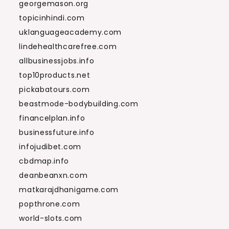
georgemason.org
topicinhindi.com
uklanguageacademy.com
lindehealthcarefree.com
allbusinessjobs.info
top10products.net
pickabatours.com
beastmode-bodybuilding.com
financelplan.info
businessfuture.info
infojudibet.com
cbdmap.info
deanbeanxn.com
matkarajdhanigame.com
popthrone.com
world-slots.com