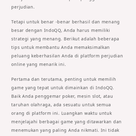
perjudian.
Tetapi untuk benar -benar berhasil dan menang
besar dengan IndoQQ, Anda harus memiliki
strategi yang menang. Berikut adalah beberapa
tips untuk membantu Anda memaksimalkan
peluang keberhasilan Anda di platform perjudian
online yang menarik ini.
Pertama dan terutama, penting untuk memilih
game yang tepat untuk dimainkan di IndoQQ.
Baik Anda penggemar poker, mesin slot, atau
taruhan olahraga, ada sesuatu untuk semua
orang di platform ini. Luangkan waktu untuk
menjelajahi berbagai game yang ditawarkan dan
menemukan yang paling Anda nikmati. Ini tidak