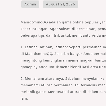
MaindominoQQ adalah game online populer yang
keberuntungan. Agar sukses di permainan, pem
beberapa tips dan trik untuk membantu Anda 
1. Latihan, latihan, latihan: Seperti permainan 
di MaindominoQQ. Semakin banyak Anda bermai
menghitung kemungkinan memenangkan bantuan.
gameplay Anda untuk mengidentifikasi area unt
2. Memahami aturannya: Sebelum menyelam ke
memahami aturan permainan. Ini termasuk meng
mekanik game. Mengetahui aturan di dalam dan
lain.