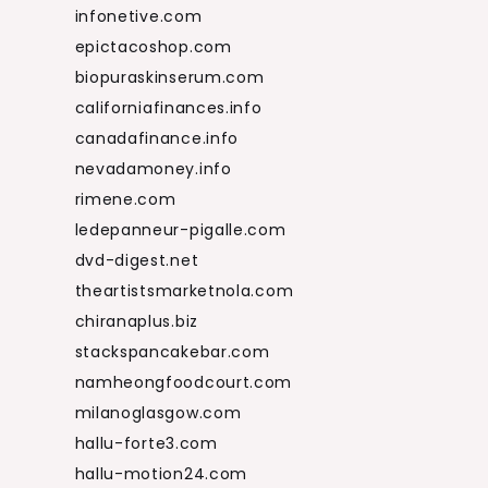
infonetive.com
epictacoshop.com
biopuraskinserum.com
californiafinances.info
canadafinance.info
nevadamoney.info
rimene.com
ledepanneur-pigalle.com
dvd-digest.net
theartistsmarketnola.com
chiranaplus.biz
stackspancakebar.com
namheongfoodcourt.com
milanoglasgow.com
hallu-forte3.com
hallu-motion24.com