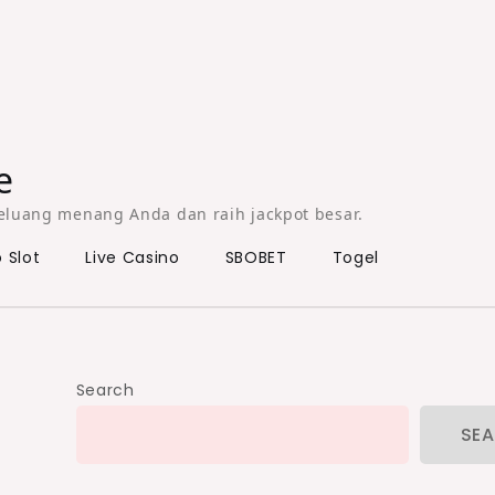
e
peluang menang Anda dan raih jackpot besar.
 Slot
Live Casino
SBOBET
Togel
Search
SE