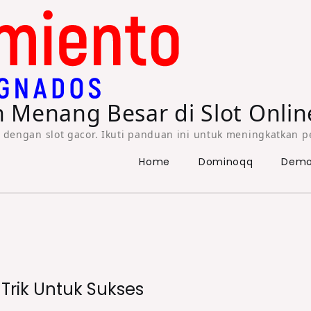
h Menang Besar di Slot Onlin
e dengan slot gacor. Ikuti panduan ini untuk meningkatkan 
Home
Dominoqq
Demo
Trik Untuk Sukses