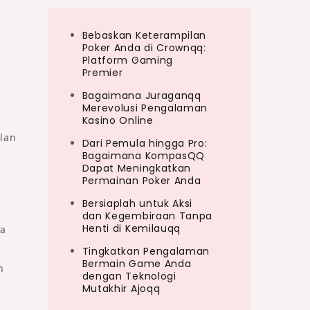
Bebaskan Keterampilan
Poker Anda di Crownqq:
Platform Gaming
Premier
Bagaimana Juraganqq
.
Merevolusi Pengalaman
Kasino Online
ilan
Dari Pemula hingga Pro:
Bagaimana KompasQQ
Dapat Meningkatkan
Permainan Poker Anda
Bersiaplah untuk Aksi
dan Kegembiraan Tanpa
Henti di Kemilauqq
ya
Tingkatkan Pengalaman
Bermain Game Anda
n
dengan Teknologi
Mutakhir Ajoqq