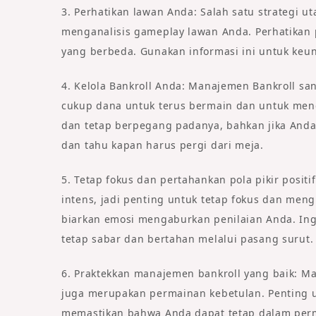
3. Perhatikan lawan Anda: Salah satu strategi
menganalisis gameplay lawan Anda. Perhatikan p
yang berbeda. Gunakan informasi ini untuk keun
4. Kelola Bankroll Anda: Manajemen Bankroll s
cukup dana untuk terus bermain dan untuk meng
dan tetap berpegang padanya, bahkan jika And
dan tahu kapan harus pergi dari meja.
5. Tetap fokus dan pertahankan pola pikir posi
intens, jadi penting untuk tetap fokus dan men
biarkan emosi mengaburkan penilaian Anda. Ing
tetap sabar dan bertahan melalui pasang surut.
6. Praktekkan manajemen bankroll yang baik: M
juga merupakan permainan kebetulan. Penting u
memastikan bahwa Anda dapat tetap dalam perm