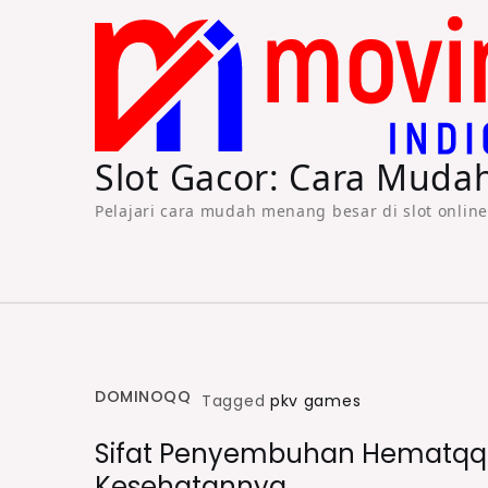
Skip
to
content
Slot Gacor: Cara Muda
Pelajari cara mudah menang besar di slot onlin
DOMINOQQ
Tagged
pkv games
Sifat Penyembuhan Hematqq:
Kesehatannya