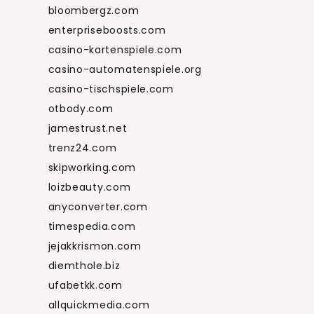
bloombergz.com
enterpriseboosts.com
casino-kartenspiele.com
casino-automatenspiele.org
casino-tischspiele.com
otbody.com
jamestrust.net
trenz24.com
skipworking.com
loizbeauty.com
anyconverter.com
timespedia.com
jejakkrismon.com
diemthole.biz
ufabetkk.com
allquickmedia.com