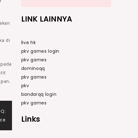
LINK LAINNYA
nakan
ka di
live hk
pkv games login
pkv games
 pada
dominoqq
tit
pkv games
upan.
pkv
bandarqq login
pkv games
QQ:
Links
nce