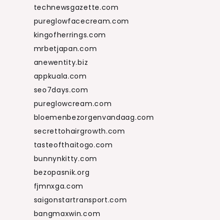
technewsgazette.com
pureglowfacecream.com
kingofherrings.com
mrbetjapan.com
anewentity.biz
appkuala.com
seo7days.com
pureglowcream.com
bloemenbezorgenvandaag.com
secrettohairgrowth.com
tasteofthaitogo.com
bunnynkitty.com
bezopasnik.org
fjmnxga.com
saigonstartransport.com
bangmaxwin.com