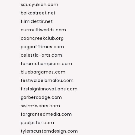
saucyukiah.com
beikastreet.net
filmizlettir.net
ourmultiworlds.com
cooncreekclub.org
pegpufftimes.com
celestia-arts.com
forumchampions.com
bluebargames.com
festivaldelamalou.com
firstsigninnovations.com
garberdodge.com
swim-wears.com
forgrantedmedia.com
peolpstar.com
tylerscustomdesign.com